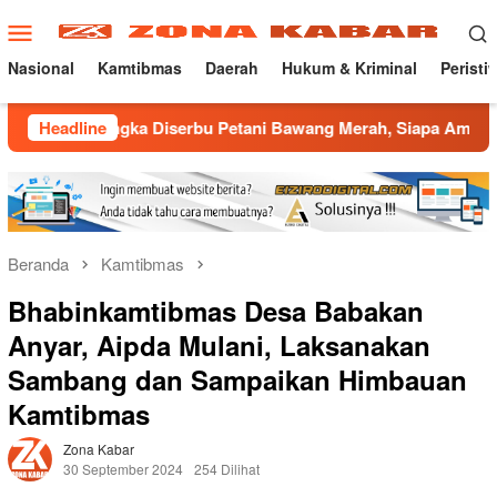
Loncat
Menu
ke
Mobile
konten
Nasional
Kamtibmas
Daerah
Hukum & Kriminal
Peristi
a Diserbu Petani Bawang Merah, Siapa Ambil Untung ???
Headline
Beranda
Kamtibmas
Bhabinkamtibmas Desa Babakan
Anyar, Aipda Mulani, Laksanakan
Sambang dan Sampaikan Himbauan
Kamtibmas
Zona Kabar
30 September 2024
254 Dilihat