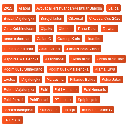
2025
Aljabar
AyoJagaPersatuandanKesatuanBangsa
Balida
Bupati Majalengka
Burujul kulon
Cikeusal
Cikeusal Cup 2025
CintaKebhinekaan
Cipaku
Cirebon
Dana Desa
Dawuan
eman suherman
Galian C
Gunung Kuda
Headline
Humaspoldajabar
Jalan Balida
Jurnalis Polda Jabar
Kapolres Majalengka
Kasokandel
Kodim 0610
Kodim 0610 smd
Kodim 0610/Sumedang
Kodim 0617/Majalengka
Kramat Jaya
Leetex
Majalengka
Malausma
Pilkades Balida
Polda Jabar
Polres Majalengka
Polri
Polri Humanis
PolriHumanis
Polri Persisi
PolriPresisi
PT. Leetex
Spripim.polri
spripimpoldajabar
Sumedang
Talaga
Tambang Galian C
TNI POLRI