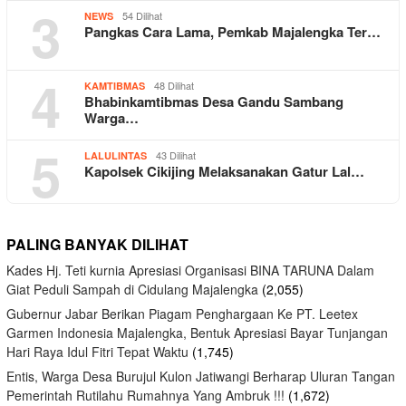
3
54 Dilihat
NEWS
Pangkas Cara Lama, Pemkab Majalengka Ter…
4
48 Dilihat
KAMTIBMAS
Bhabinkamtibmas Desa Gandu Sambang
Warga…
5
43 Dilihat
LALULINTAS
Kapolsek Cikijing Melaksanakan Gatur Lal…
PALING BANYAK DILIHAT
Kades Hj. Teti kurnia Apresiasi Organisasi BINA TARUNA Dalam
Giat Peduli Sampah di Cidulang Majalengka
(2,055)
Gubernur Jabar Berikan Piagam Penghargaan Ke PT. Leetex
Garmen Indonesia Majalengka, Bentuk Apresiasi Bayar Tunjangan
Hari Raya Idul Fitri Tepat Waktu
(1,745)
Entis, Warga Desa Burujul Kulon Jatiwangi Berharap Uluran Tangan
Pemerintah Rutilahu Rumahnya Yang Ambruk !!!
(1,672)