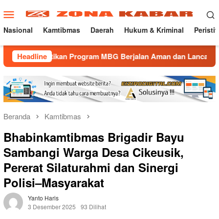
Loncat
Menu
ke
Mobile
konten
Nasional
Kamtibmas
Daerah
Hukum & Kriminal
Peristi
astikan Program MBG Berjalan Aman dan Lancar
Headline
Gatur La
Beranda
Kamtibmas
Bhabinkamtibmas Brigadir Bayu
Sambangi Warga Desa Cikeusik,
Pererat Silaturahmi dan Sinergi
Polisi–Masyarakat
Yanto Haris
3 Desember 2025
93 Dilihat