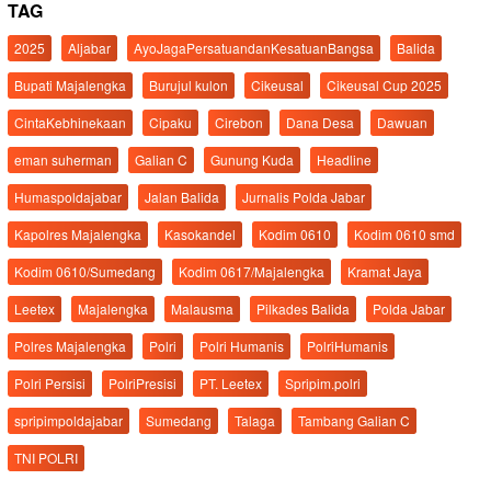
TAG
2025
Aljabar
AyoJagaPersatuandanKesatuanBangsa
Balida
Bupati Majalengka
Burujul kulon
Cikeusal
Cikeusal Cup 2025
CintaKebhinekaan
Cipaku
Cirebon
Dana Desa
Dawuan
eman suherman
Galian C
Gunung Kuda
Headline
Humaspoldajabar
Jalan Balida
Jurnalis Polda Jabar
Kapolres Majalengka
Kasokandel
Kodim 0610
Kodim 0610 smd
Kodim 0610/Sumedang
Kodim 0617/Majalengka
Kramat Jaya
Leetex
Majalengka
Malausma
Pilkades Balida
Polda Jabar
Polres Majalengka
Polri
Polri Humanis
PolriHumanis
Polri Persisi
PolriPresisi
PT. Leetex
Spripim.polri
spripimpoldajabar
Sumedang
Talaga
Tambang Galian C
TNI POLRI