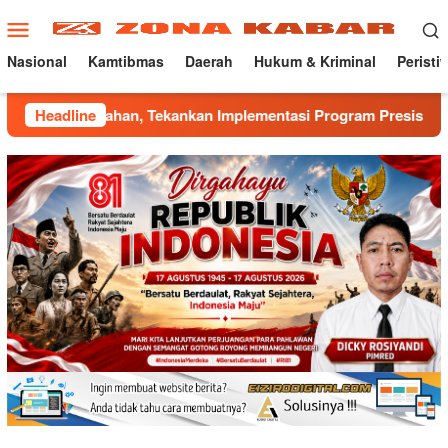
Loncat
Menu
ke
Mobile
konten
Nasional
Kamtibmas
Daerah
Hukum & Kriminal
Peristi
ahan, Tekankan Implementasi Program Presisi Kapolri
Headline
M