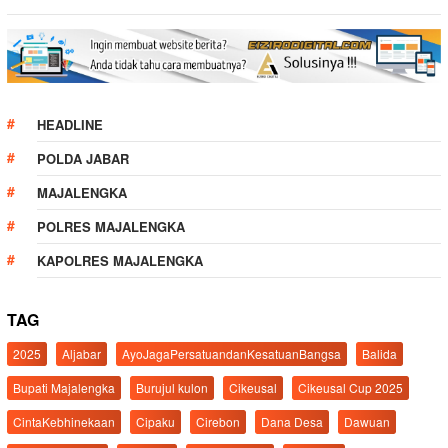
HEADLINE
POLDA JABAR
MAJALENGKA
POLRES MAJALENGKA
KAPOLRES MAJALENGKA
TAG
2025
Aljabar
AyoJagaPersatuandanKesatuanBangsa
Balida
Bupati Majalengka
Burujul kulon
Cikeusal
Cikeusal Cup 2025
CintaKebhinekaan
Cipaku
Cirebon
Dana Desa
Dawuan