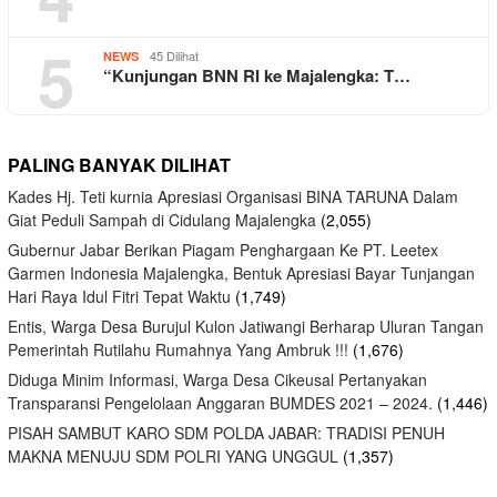
5
45 Dilihat
NEWS
“Kunjungan BNN RI ke Majalengka: T…
PALING BANYAK DILIHAT
Kades Hj. Teti kurnia Apresiasi Organisasi BINA TARUNA Dalam
Giat Peduli Sampah di Cidulang Majalengka
(2,055)
Gubernur Jabar Berikan Piagam Penghargaan Ke PT. Leetex
Garmen Indonesia Majalengka, Bentuk Apresiasi Bayar Tunjangan
Hari Raya Idul Fitri Tepat Waktu
(1,749)
Entis, Warga Desa Burujul Kulon Jatiwangi Berharap Uluran Tangan
Pemerintah Rutilahu Rumahnya Yang Ambruk !!!
(1,676)
Diduga Minim Informasi, Warga Desa Cikeusal Pertanyakan
Transparansi Pengelolaan Anggaran BUMDES 2021 – 2024.
(1,446)
PISAH SAMBUT KARO SDM POLDA JABAR: TRADISI PENUH
MAKNA MENUJU SDM POLRI YANG UNGGUL
(1,357)