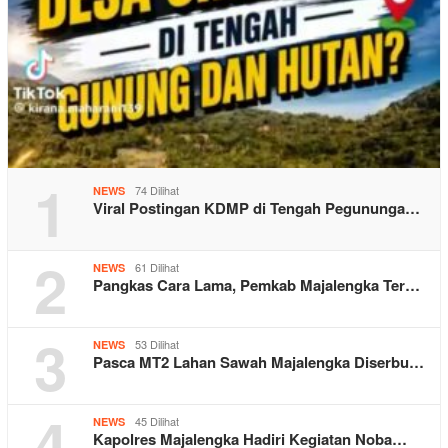
1
74 Dilihat
NEWS
Viral Postingan KDMP di Tengah Pegununga…
2
61 Dilihat
NEWS
Pangkas Cara Lama, Pemkab Majalengka Ter…
3
53 Dilihat
NEWS
Pasca MT2 Lahan Sawah Majalengka Diserbu…
4
45 Dilihat
NEWS
Kapolres Majalengka Hadiri Kegiatan Noba…