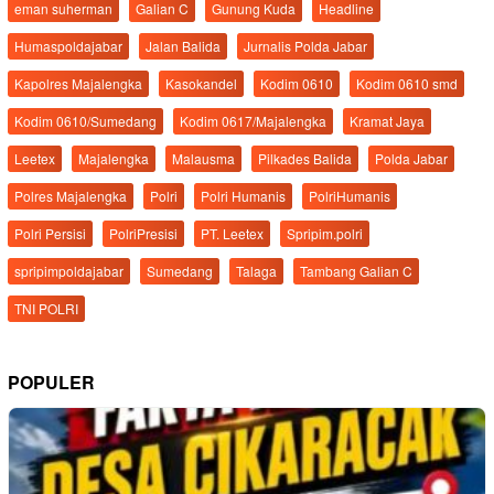
eman suherman
Galian C
Gunung Kuda
Headline
Humaspoldajabar
Jalan Balida
Jurnalis Polda Jabar
Kapolres Majalengka
Kasokandel
Kodim 0610
Kodim 0610 smd
Kodim 0610/Sumedang
Kodim 0617/Majalengka
Kramat Jaya
Leetex
Majalengka
Malausma
Pilkades Balida
Polda Jabar
Polres Majalengka
Polri
Polri Humanis
PolriHumanis
Polri Persisi
PolriPresisi
PT. Leetex
Spripim.polri
spripimpoldajabar
Sumedang
Talaga
Tambang Galian C
TNI POLRI
POPULER