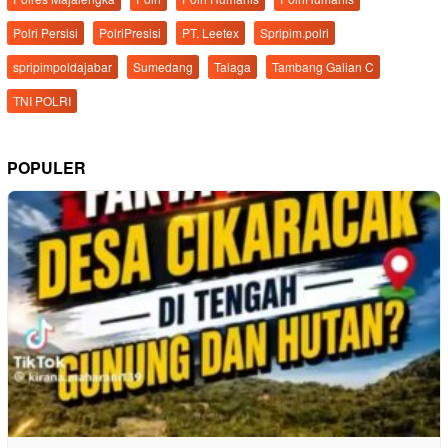
Polri Persisi
PolriPresisi
PT. Leetex
Spripim.polri
spripimpoldajabar
Sumedang
Talaga
Tambang Galian C
TNI POLRI
POPULER