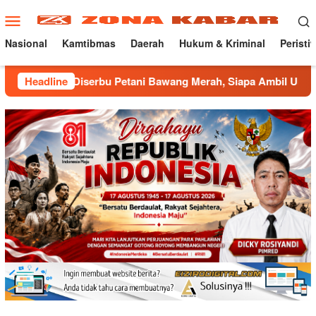
Loncat
Menu
ke
Mobile
konten
Nasional
Kamtibmas
Daerah
Hukum & Kriminal
Peristi
iserbu Petani Bawang Merah, Siapa Ambil Untung ???
Headline