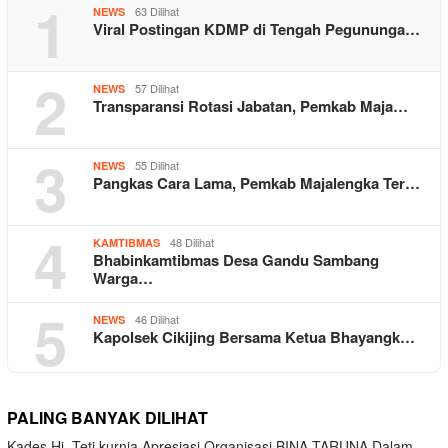
1
63 Dilihat
NEWS
Viral Postingan KDMP di Tengah Pegununga…
2
57 Dilihat
NEWS
Transparansi Rotasi Jabatan, Pemkab Maja…
3
55 Dilihat
NEWS
Pangkas Cara Lama, Pemkab Majalengka Ter…
4
48 Dilihat
KAMTIBMAS
Bhabinkamtibmas Desa Gandu Sambang
Warga…
5
46 Dilihat
NEWS
Kapolsek Cikijing Bersama Ketua Bhayangk…
PALING BANYAK DILIHAT
Kades Hj. Teti kurnia Apresiasi Organisasi BINA TARUNA Dalam