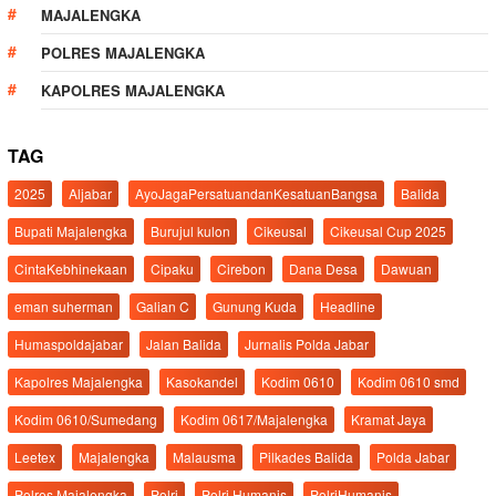
MAJALENGKA
POLRES MAJALENGKA
KAPOLRES MAJALENGKA
TAG
2025
Aljabar
AyoJagaPersatuandanKesatuanBangsa
Balida
Bupati Majalengka
Burujul kulon
Cikeusal
Cikeusal Cup 2025
CintaKebhinekaan
Cipaku
Cirebon
Dana Desa
Dawuan
eman suherman
Galian C
Gunung Kuda
Headline
Humaspoldajabar
Jalan Balida
Jurnalis Polda Jabar
Kapolres Majalengka
Kasokandel
Kodim 0610
Kodim 0610 smd
Kodim 0610/Sumedang
Kodim 0617/Majalengka
Kramat Jaya
Leetex
Majalengka
Malausma
Pilkades Balida
Polda Jabar
Polres Majalengka
Polri
Polri Humanis
PolriHumanis