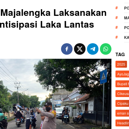
P
 Majalengka Laksanakan
M
ntisipasi Laka Lantas
P
K
TAG
2025
AyoJag
Bupati
Cikeus
Cipaku
eman 
Headli