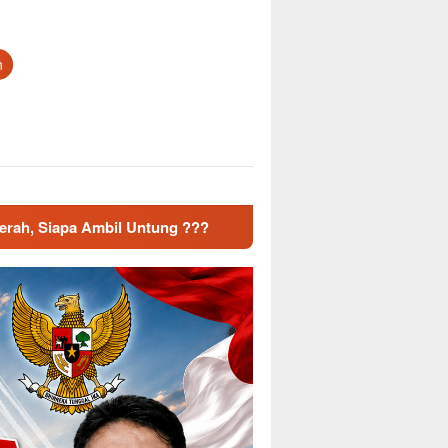
n
 ???
Dampak Musim Kemarau Mulai Terasa, Koramil Jati