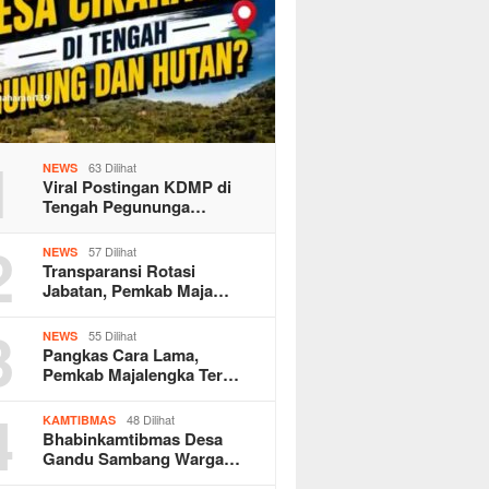
1
63 Dilihat
NEWS
Viral Postingan KDMP di
Tengah Pegununga…
2
57 Dilihat
NEWS
Transparansi Rotasi
Jabatan, Pemkab Maja…
3
55 Dilihat
NEWS
Pangkas Cara Lama,
Pemkab Majalengka Ter…
4
48 Dilihat
KAMTIBMAS
Bhabinkamtibmas Desa
Gandu Sambang Warga…