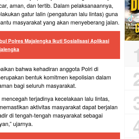
ncar, aman, dan tertib. Dalam pelaksanaannya,
kukan gatur lalin (pengaturan lalu lintas) guna
ntu masyarakat yang akan menyeberang jalan.
l Polres Majalengka Ikuti Sosialisasi Aplikasi
jalengka
ikan bahwa kehadiran anggota Polri di
merupakan bentuk komitmen kepolisian dalam
man bagi seluruh masyarakat.
 mencegah terjadinya kecelakaan lalu lintas,
emastikan aktivitas masyarakat dapat berjalan
hadir di tengah-tengah masyarakat sebagai
an,” ujarnya.