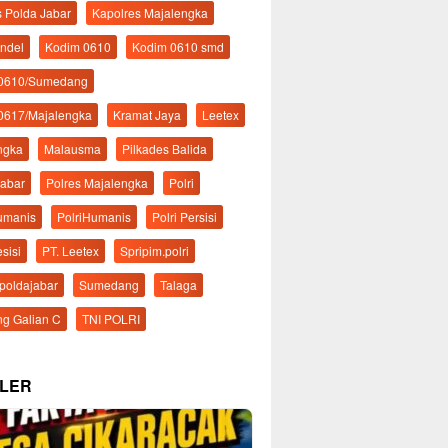
s Polda Jabar
Kapolres Majalengka
ndel
Kodim 0610
Kodim 0610 smd
 0610/Sumedang
0617/Majalengka
Kramat Jaya
Leetex
ngka
Malausma
Pilkades Balida
Jabar
Polres Majalengka
Polri
Humanis
PolriHumanis
Polri Persisi
esisi
PT. Leetex
Spripim.polri
mpoldajabar
Sumedang
Talaga
g Galian C
TNI POLRI
LER