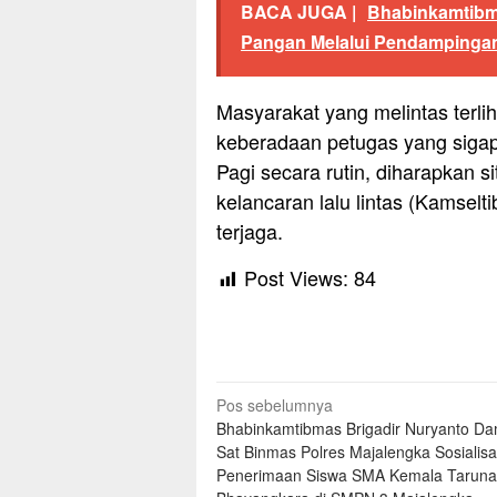
BACA JUGA |
Bhabinkamtibm
Pangan Melalui Pendampinga
Masyarakat yang melintas terli
keberadaan petugas yang sigap
Pagi secara rutin, diharapkan s
kelancaran lalu lintas (Kamselt
terjaga.
Post Views:
84
Navigasi
Pos sebelumnya
Bhabinkamtibmas Brigadir Nuryanto Da
pos
Sat Binmas Polres Majalengka Sosialisa
Penerimaan Siswa SMA Kemala Taruna