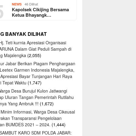
5
46 Dilihat
NEWS
Kapolsek Cikijing Bersama
Ketua Bhayangk…
NG BANYAK DILIHAT
j. Teti kurnia Apresiasi Organisasi
ARUNA Dalam Giat Peduli Sampah di
ng Majalengka
(2,055)
ur Jabar Berikan Piagam Penghargaan
 Leetex Garmen Indonesia Majalengka,
 Apresiasi Bayar Tunjangan Hari Raya
tri Tepat Waktu
(1,747)
Warga Desa Burujul Kulon Jatiwangi
ap Uluran Tangan Pemerintah Rutilahu
ya Yang Ambruk !!!
(1,672)
 Minim Informasi, Warga Desa Cikeusal
yakan Transparansi Pengelolaan
an BUMDES 2021 – 2024.
(1,444)
 SAMBUT KARO SDM POLDA JABAR: