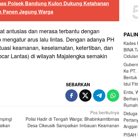
as Polsek Bandung Kulon Dukung Ketahanan
n Panen Jagung Warga
hat antusias dan merasa terbantu dengan
PALI
 mengatur arus lalu lintas. Dengan adanya PH
Kades H
ituasi keamanan, keselamatan, ketertiban, dan
BINA T
ibcar Lantas) di wilayah Majalengka semakin
Cidula
Gubern
Ke PT.
Bentuk
Idul Fi
SEBARKAN
Entis, 
Berhar
Rumahn
Pos berikutnya
Diduga
mpingi
Polisi Hadir di Tengah Warga: Bhabinkamtibmas
Pertan
sikan
Desa Cikeusik Sampaikan Imbauan Keamanan
Anggar
PISAH