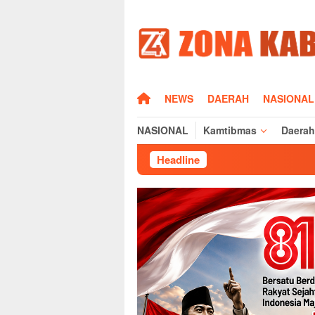
Loncat
ke
konten
HOME
NEWS
DAERAH
NASIONAL
NASIONAL
Kamtibmas
Daerah
Headline
Pasca MT2 Lahan Sawah 