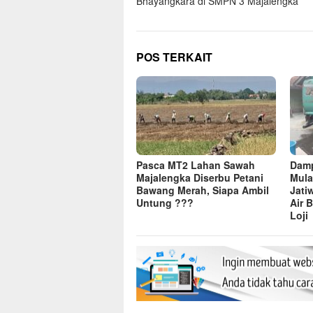
Bhayangkara di SMPN 3 Majalengka
POS TERKAIT
Pasca MT2 Lahan Sawah
Dam
Majalengka Diserbu Petani
Mula
Bawang Merah, Siapa Ambil
Jati
Untung ???
Air 
Loji