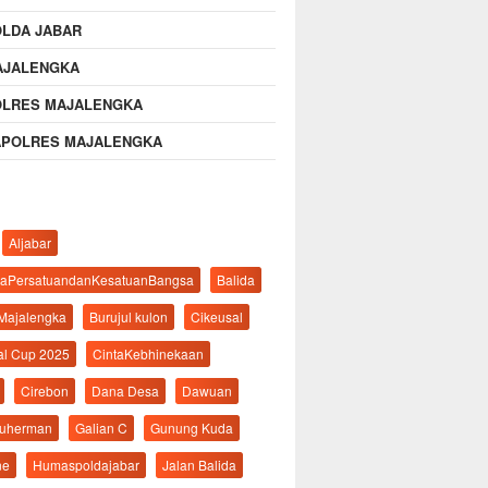
OLDA JABAR
AJALENGKA
OLRES MAJALENGKA
APOLRES MAJALENGKA
Aljabar
aPersatuandanKesatuanBangsa
Balida
 Majalengka
Burujul kulon
Cikeusal
al Cup 2025
CintaKebhinekaan
Cirebon
Dana Desa
Dawuan
suherman
Galian C
Gunung Kuda
ne
Humaspoldajabar
Jalan Balida