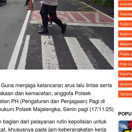
Jurnali
Kasoka
Kodim
Kodim 
Majale
Polda 
Polri 
PolriPr
Guna menjaga kelancaran arus lalu lintas serta
spripi
elakaan dan kemacetan, anggota Polsek
Tamban
tan PH (Pengaturan dan Penjagaan) Pagi di
h hukum Polsek Majalengka, Senin pagi (17/11/25)
POPU
 bagian dari pelayanan rutin kepolisian untuk
at, khususnya pada jam keberangkatan kerja