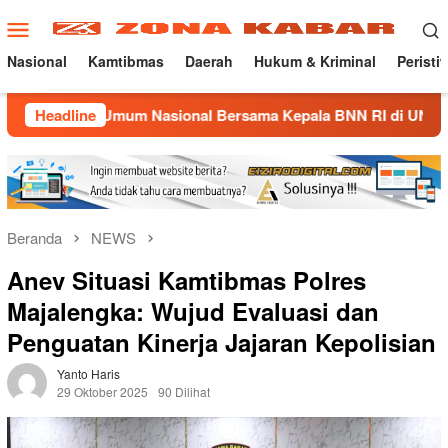
Loncat
Menu
ke
Mobile
konten
Nasional
Kamtibmas
Daerah
Hukum & Kriminal
Peristi
ah Umum Nasional Bersama Kepala BNN RI di UNMA
Headline
Nost
Beranda
NEWS
Anev Situasi Kamtibmas Polres
Majalengka: Wujud Evaluasi dan
Penguatan Kinerja Jajaran Kepolisian
Yanto Haris
29 Oktober 2025
90 Dilihat