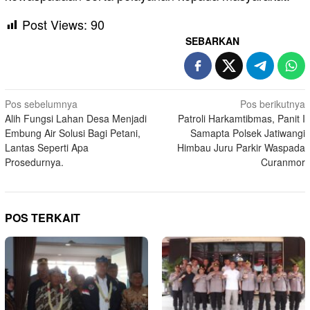
Post Views:
90
SEBARKAN
Navigasi
Pos sebelumnya
Pos berikutnya
Alih Fungsi Lahan Desa Menjadi
Patroli Harkamtibmas, Panit I
pos
Embung Air Solusi Bagi Petani,
Samapta Polsek Jatiwangi
Lantas Seperti Apa
Himbau Juru Parkir Waspada
Prosedurnya.
Curanmor
POS TERKAIT