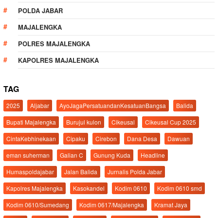
POLDA JABAR
MAJALENGKA
POLRES MAJALENGKA
KAPOLRES MAJALENGKA
TAG
2025
Aljabar
AyoJagaPersatuandanKesatuanBangsa
Balida
Bupati Majalengka
Burujul kulon
Cikeusal
Cikeusal Cup 2025
CintaKebhinekaan
Cipaku
Cirebon
Dana Desa
Dawuan
eman suherman
Galian C
Gunung Kuda
Headline
Humaspoldajabar
Jalan Balida
Jurnalis Polda Jabar
Kapolres Majalengka
Kasokandel
Kodim 0610
Kodim 0610 smd
Kodim 0610/Sumedang
Kodim 0617/Majalengka
Kramat Jaya