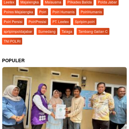
Leetex
Majalengka
Malausma
Pilkades Balida
Polda Jabar
Polres Majalengka
Polri
Polri Humanis
PolriHumanis
Polri Persisi
PolriPresisi
PT. Leetex
Spripim.polri
spripimpoldajabar
Sumedang
Talaga
Tambang Galian C
TNI POLRI
POPULER