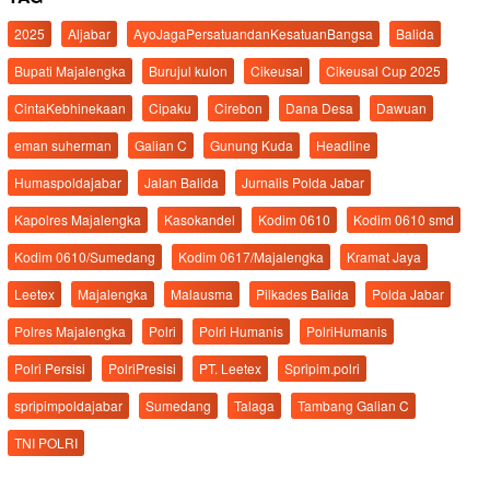
2025
Aljabar
AyoJagaPersatuandanKesatuanBangsa
Balida
Bupati Majalengka
Burujul kulon
Cikeusal
Cikeusal Cup 2025
CintaKebhinekaan
Cipaku
Cirebon
Dana Desa
Dawuan
eman suherman
Galian C
Gunung Kuda
Headline
Humaspoldajabar
Jalan Balida
Jurnalis Polda Jabar
Kapolres Majalengka
Kasokandel
Kodim 0610
Kodim 0610 smd
Kodim 0610/Sumedang
Kodim 0617/Majalengka
Kramat Jaya
Leetex
Majalengka
Malausma
Pilkades Balida
Polda Jabar
Polres Majalengka
Polri
Polri Humanis
PolriHumanis
Polri Persisi
PolriPresisi
PT. Leetex
Spripim.polri
spripimpoldajabar
Sumedang
Talaga
Tambang Galian C
TNI POLRI