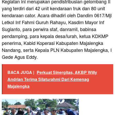
Kegiatan ini merupakan pendistribusian gelombang II
yang terdiri dari 42 unit kendaraan truk dan 80 unit
kendaraan cator. Acara dihadiri oleh Dandim 0617/Mjl
Letkol Inf Fahmi Guruh Rahayu, Kasdim Mayor Inf
Sugianto, para perwira staf, danramil, babinsa
pendamping, para kepala desa/lurah, ketua KDKMP
penerima, Kabid Koperasi Kabupaten Majalengka
Nandang, serta Kepala PLN Kabupaten Majalengka, I
Gede Agus Eddy.
BACA JUGA |
Perkuat Sinergitas, AKBP Willy
Andrian Terima Silaturahmi Dari Kemenag
Majalengka