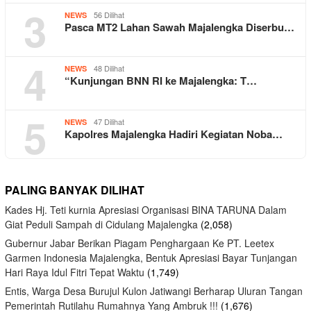
3
56 Dilihat
NEWS
Pasca MT2 Lahan Sawah Majalengka Diserbu…
4
48 Dilihat
NEWS
“Kunjungan BNN RI ke Majalengka: T…
5
47 Dilihat
NEWS
Kapolres Majalengka Hadiri Kegiatan Noba…
PALING BANYAK DILIHAT
Kades Hj. Teti kurnia Apresiasi Organisasi BINA TARUNA Dalam
Giat Peduli Sampah di Cidulang Majalengka
(2,058)
Gubernur Jabar Berikan Piagam Penghargaan Ke PT. Leetex
Garmen Indonesia Majalengka, Bentuk Apresiasi Bayar Tunjangan
Hari Raya Idul Fitri Tepat Waktu
(1,749)
Entis, Warga Desa Burujul Kulon Jatiwangi Berharap Uluran Tangan
Pemerintah Rutilahu Rumahnya Yang Ambruk !!!
(1,676)