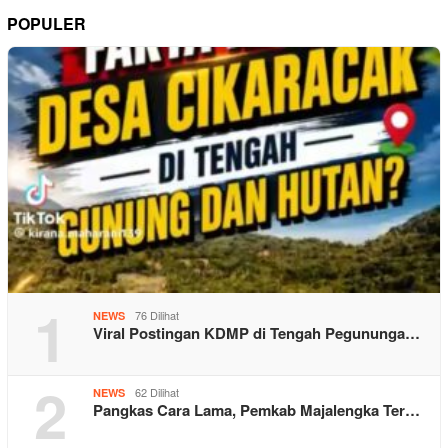
POPULER
1
76 Dilihat
NEWS
Viral Postingan KDMP di Tengah Pegununga…
2
62 Dilihat
NEWS
Pangkas Cara Lama, Pemkab Majalengka Ter…