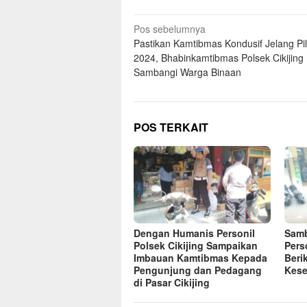
Navigasi
Pos sebelumnya
Pastikan Kamtibmas Kondusif Jelang Pi
pos
2024, Bhabinkamtibmas Polsek Cikijing
Sambangi Warga Binaan
POS TERKAIT
Dengan Humanis Personil
Samb
Polsek Cikijing Sampaikan
Pers
Imbauan Kamtibmas Kepada
Beri
Pengunjung dan Pedagang
Kese
di Pasar Cikijing