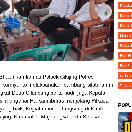
Kasoka
Kodim
Kodim 
Majale
Polda 
Polri 
PolriPr
Bhabinkamtibmas Polsek Cikijing Polres
spripi
a Kurdiyanto melaksanakan sambang silaturahmi
Tamban
kat Desa Cilancang serta hadir juga Kepala
asi mengenai Harkamtibmas menjelang Pilkada
POPU
yang baik, Kegiatan ini berlangsung di Kantor
ijing, Kabupaten Majalengka pada Selasa