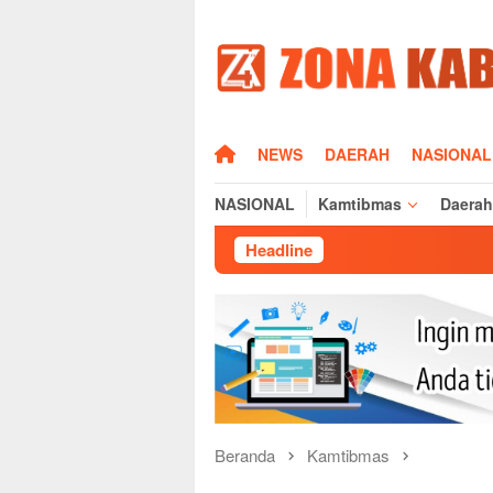
Loncat
ke
konten
HOME
NEWS
DAERAH
NASIONAL
NASIONAL
Kamtibmas
Daerah
Headline
Sisi Human
Beranda
Kamtibmas