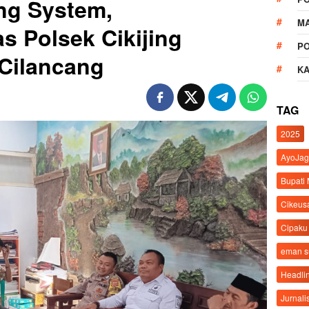
ng System,
M
 Polsek Cikijing
P
Cilancang
K
TAG
2025
AyoJag
Bupati
Cikeus
Cipaku
eman 
Headli
Jurnali