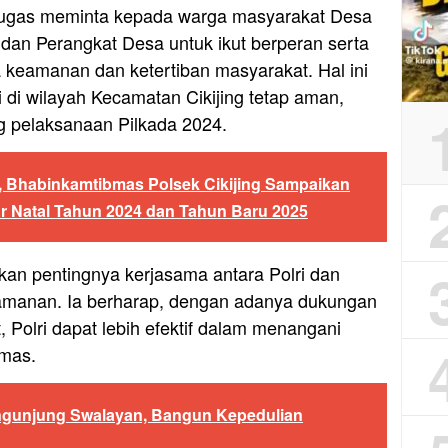
tugas meminta kepada warga masyarakat Desa
dan Perangkat Desa untuk ikut berperan serta
keamanan dan ketertiban masyarakat. Hal ini
i di wilayah Kecamatan Cikijing tetap aman,
g pelaksanaan Pilkada 2024.
is, Bhabinkamtibmas Polsek Cikijing Sampaikan
r Natal Tahun 2024 dan Tahun Baru 2025
an pentingnya kerjasama antara Polri dan
manan. Ia berharap, dengan adanya dukungan
, Polri dapat lebih efektif dalam menangani
mas.
engunjung Swalayan, Bangun Kepedulian