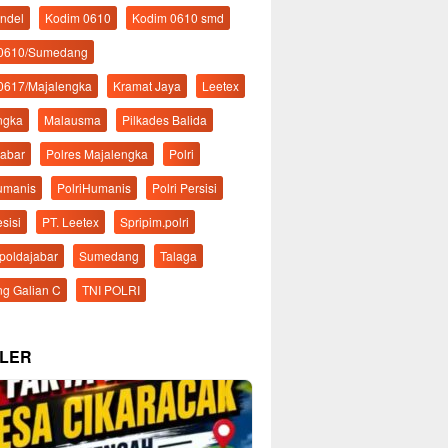
ndel
Kodim 0610
Kodim 0610 smd
 0610/Sumedang
0617/Majalengka
Kramat Jaya
Leetex
ngka
Malausma
Pilkades Balida
Jabar
Polres Majalengka
Polri
Humanis
PolriHumanis
Polri Persisi
esisi
PT. Leetex
Spripim.polri
mpoldajabar
Sumedang
Talaga
g Galian C
TNI POLRI
LER