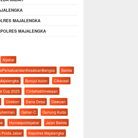
AJALENGKA
OLRES MAJALENGKA
APOLRES MAJALENGKA
Aljabar
aPersatuandanKesatuanBangsa
Balida
 Majalengka
Burujul kulon
Cikeusal
al Cup 2025
CintaKebhinekaan
Cirebon
Dana Desa
Dawuan
suherman
Galian C
Gunung Kuda
ne
Humaspoldajabar
Jalan Balida
s Polda Jabar
Kapolres Majalengka