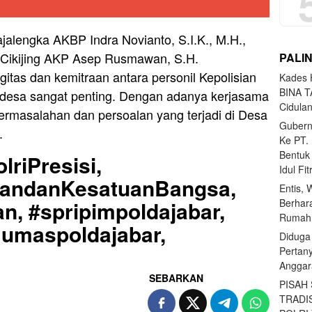
ajalengka AKBP Indra Novianto, S.I.K., M.H.,
 Cikijing AKP Asep Rusmawan, S.H.
PALI
tas dan kemitraan antara personil Kepolisian
Kades H
BINA T
 desa sangat penting. Dengan adanya kerjasama
Cidula
ermasalahan dan persoalan yang terjadi di Desa
Gubern
.
Ke PT.
Bentuk
lriPresisi,
Idul Fi
uandanKesatuanBangsa,
Entis, 
Berhar
n, #spripimpoldajabar,
Rumahn
Humaspoldajabar,
Diduga
Pertan
Anggar
SEBARKAN
PISAH
TRADI