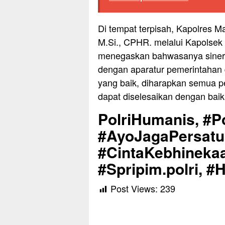
Di tempat terpisah, Kapolres M
M.Si., CPHR. melalui Kapolsek
menegaskan bahwasanya sinergi
dengan aparatur pemerintahan
yang baik, diharapkan semua p
dapat diselesaikan dengan baik
PolriHumanis, #Po
#AyoJagaPersat
#CintaKebhinekaa
#Spripim.polri, #
Post Views:
239