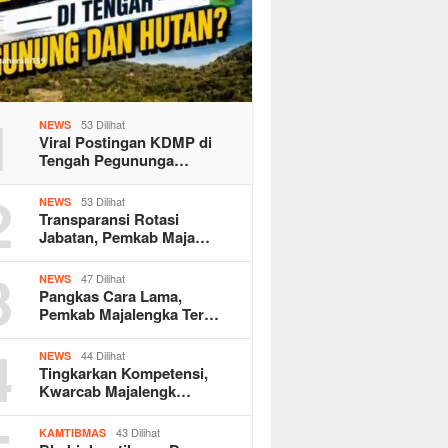
1
53 Dilihat
NEWS
Viral Postingan KDMP di
Tengah Pegununga…
2
53 Dilihat
NEWS
Transparansi Rotasi
Jabatan, Pemkab Maja…
3
47 Dilihat
NEWS
Pangkas Cara Lama,
Pemkab Majalengka Ter…
4
44 Dilihat
NEWS
Tingkarkan Kompetensi,
Kwarcab Majalengk…
43 Dilihat
KAMTIBMAS