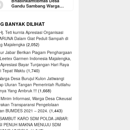
5
Bhabinkamtibmas Desa
Gandu Sambang Warga…
NG BANYAK DILIHAT
j. Teti kurnia Apresiasi Organisasi
ARUNA Dalam Giat Peduli Sampah di
ng Majalengka
(2,052)
ur Jabar Berikan Piagam Penghargaan
 Leetex Garmen Indonesia Majalengka,
 Apresiasi Bayar Tunjangan Hari Raya
tri Tepat Waktu
(1,740)
Warga Desa Burujul Kulon Jatiwangi
ap Uluran Tangan Pemerintah Rutilahu
ya Yang Ambruk !!!
(1,668)
 Minim Informasi, Warga Desa Cikeusal
yakan Transparansi Pengelolaan
an BUMDES 2021 – 2024.
(1,443)
 SAMBUT KARO SDM POLDA JABAR:
SI PENUH MAKNA MENUJU SDM