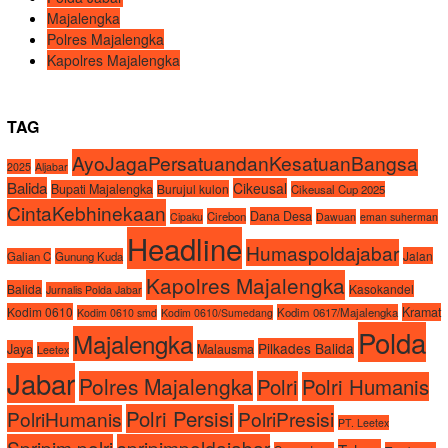
Majalengka
Polres Majalengka
Kapolres Majalengka
TAG
AyoJagaPersatuandanKesatuanBangsa
2025
Aljabar
Balida
Cikeusal
Bupati Majalengka
Burujul kulon
Cikeusal Cup 2025
CintaKebhinekaan
Dana Desa
Cirebon
Cipaku
Dawuan
eman suherman
Headline
Humaspoldajabar
Jalan
Galian C
Gunung Kuda
Kapolres Majalengka
Balida
Kasokandel
Jurnalis Polda Jabar
Kodim 0610
Kramat
Kodim 0617/Majalengka
Kodim 0610 smd
Kodim 0610/Sumedang
Polda
Majalengka
Pilkades Balida
Jaya
Malausma
Leetex
Jabar
Polres Majalengka
Polri
Polri Humanis
Polri Persisi
PolriHumanis
PolriPresisi
PT. Leetex
Spripim.polri
spripimpoldajabar