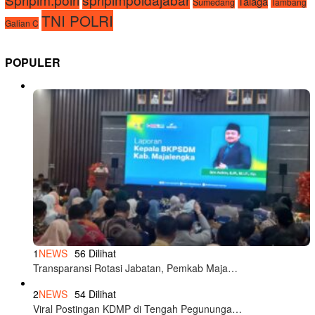
Talaga
Sumedang
Tambang
TNI POLRI
Galian C
POPULER
1
NEWS
56 Dilihat
Transparansi Rotasi Jabatan, Pemkab Maja…
2
NEWS
54 Dilihat
Viral Postingan KDMP di Tengah Pegununga…