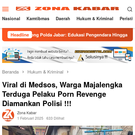
Loncat
Menu
ke
Mobile
konten
Nasional
Kamtibmas
Daerah
Hukum & Kriminal
Peristi
rong Polda Jabar: Edukasi Pengendara Hingga Ganti Knalpot Su
Headline
Beranda
Hukum & Kriminal
Viral di Medsos, Warga Majalengka
Terduga Pelaku Porn Revenge
Diamankan Polisi !!!
Zona Kabar
1 Februari 2025
633 Dilihat