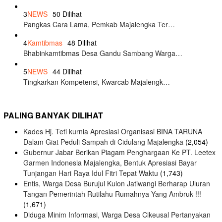
3
NEWS
50 Dilihat
Pangkas Cara Lama, Pemkab Majalengka Ter…
4
Kamtibmas
48 Dilihat
Bhabinkamtibmas Desa Gandu Sambang Warga…
5
NEWS
44 Dilihat
Tingkarkan Kompetensi, Kwarcab Majalengk…
PALING BANYAK DILIHAT
Kades Hj. Teti kurnia Apresiasi Organisasi BINA TARUNA
Dalam Giat Peduli Sampah di Cidulang Majalengka
(2,054)
Gubernur Jabar Berikan Piagam Penghargaan Ke PT. Leetex
Garmen Indonesia Majalengka, Bentuk Apresiasi Bayar
Tunjangan Hari Raya Idul Fitri Tepat Waktu
(1,743)
Entis, Warga Desa Burujul Kulon Jatiwangi Berharap Uluran
Tangan Pemerintah Rutilahu Rumahnya Yang Ambruk !!!
(1,671)
Diduga Minim Informasi, Warga Desa Cikeusal Pertanyakan