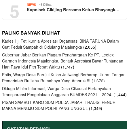
5
46 Dilihat
NEWS
Kapolsek Cikijing Bersama Ketua Bhayangk…
PALING BANYAK DILIHAT
Kades Hj. Teti kurnia Apresiasi Organisasi BINA TARUNA Dalam
Giat Peduli Sampah di Cidulang Majalengka
(2,055)
Gubernur Jabar Berikan Piagam Penghargaan Ke PT. Leetex
Garmen Indonesia Majalengka, Bentuk Apresiasi Bayar Tunjangan
Hari Raya Idul Fitri Tepat Waktu
(1,747)
Entis, Warga Desa Burujul Kulon Jatiwangi Berharap Uluran Tangan
Pemerintah Rutilahu Rumahnya Yang Ambruk !!!
(1,672)
Diduga Minim Informasi, Warga Desa Cikeusal Pertanyakan
Transparansi Pengelolaan Anggaran BUMDES 2021 – 2024.
(1,444)
PISAH SAMBUT KARO SDM POLDA JABAR: TRADISI PENUH
MAKNA MENUJU SDM POLRI YANG UNGGUL
(1,349)