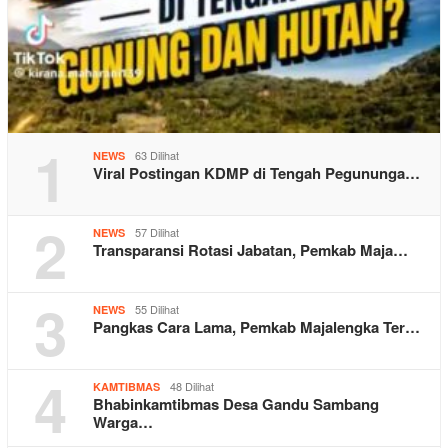
1
63 Dilihat
NEWS
Viral Postingan KDMP di Tengah Pegununga…
2
57 Dilihat
NEWS
Transparansi Rotasi Jabatan, Pemkab Maja…
3
55 Dilihat
NEWS
Pangkas Cara Lama, Pemkab Majalengka Ter…
4
48 Dilihat
KAMTIBMAS
Bhabinkamtibmas Desa Gandu Sambang
Warga…