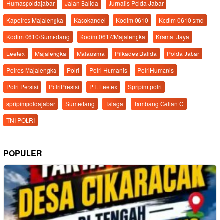
Humaspoldajabar
Jalan Balida
Jurnalis Polda Jabar
Kapolres Majalengka
Kasokandel
Kodim 0610
Kodim 0610 smd
Kodim 0610/Sumedang
Kodim 0617/Majalengka
Kramat Jaya
Leetex
Majalengka
Malausma
Pilkades Balida
Polda Jabar
Polres Majalengka
Polri
Polri Humanis
PolriHumanis
Polri Persisi
PolriPresisi
PT. Leetex
Spripim.polri
spripimpoldajabar
Sumedang
Talaga
Tambang Galian C
TNI POLRI
POPULER