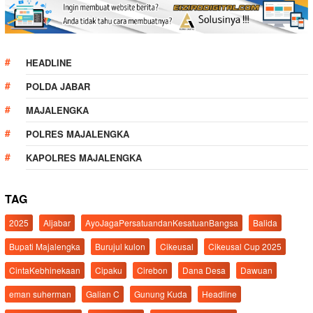
HEADLINE
POLDA JABAR
MAJALENGKA
POLRES MAJALENGKA
KAPOLRES MAJALENGKA
TAG
2025
Aljabar
AyoJagaPersatuandanKesatuanBangsa
Balida
Bupati Majalengka
Burujul kulon
Cikeusal
Cikeusal Cup 2025
CintaKebhinekaan
Cipaku
Cirebon
Dana Desa
Dawuan
eman suherman
Galian C
Gunung Kuda
Headline