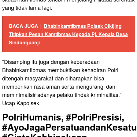
yang tidak lama lagi.
BACA JUGA |
Bhabinkamtibmas Polsek Cikijing
Titipkan Pesan Kamtibmas Kepada Pj. Kepala Desa
Sindangpanji
“Disamping itu juga dengan keberadaan
Bhabinkamtibmas membuktikan kehadiran Polri
ditengah masyarakat dan diharapkan bisa
memberikan rasa aman serta mengurangi dan
meminimalisir adanya pelaku tindak kriminalitas.”
Ucap Kapolsek.
PolriHumanis, #PolriPresisi,
#AyoJagaPersatuandanKesatu
#CintaKebhinekaan,