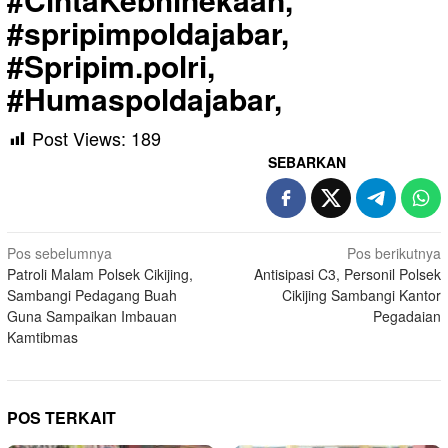
#spripimpoldajabar,
#Spripim.polri,
#Humaspoldajabar,
Post Views:
189
SEBARKAN
Navigasi
Pos sebelumnya
Pos berikutnya
Patroli Malam Polsek Cikijing,
Antisipasi C3, Personil Polsek
pos
Sambangi Pedagang Buah
Cikijing Sambangi Kantor
Guna Sampaikan Imbauan
Pegadaian
Kamtibmas
POS TERKAIT