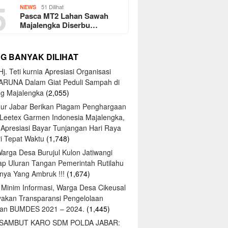
5
51 Dilihat
NEWS
Pasca MT2 Lahan Sawah
Majalengka Diserbu…
NG BANYAK DILIHAT
j. Teti kurnia Apresiasi Organisasi
ARUNA Dalam Giat Peduli Sampah di
ng Majalengka
(2,055)
ur Jabar Berikan Piagam Penghargaan
 Leetex Garmen Indonesia Majalengka,
 Apresiasi Bayar Tunjangan Hari Raya
tri Tepat Waktu
(1,748)
Warga Desa Burujul Kulon Jatiwangi
ap Uluran Tangan Pemerintah Rutilahu
ya Yang Ambruk !!!
(1,674)
 Minim Informasi, Warga Desa Cikeusal
yakan Transparansi Pengelolaan
an BUMDES 2021 – 2024.
(1,445)
 SAMBUT KARO SDM POLDA JABAR: