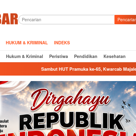
Pencaria
HUKUM & KRIMINAL
INDEKS
Hukum & Kriminal
Peristiwa
Pendidikan
Kesehatan
ambut HUT Pramuka ke-65, Kwarcab Majalengka Gerakkan Bulan