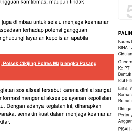
gangguan kamtibmas, maupun tindak
a juga diimbau untuk selalu menjaga keamanan
aspadaan terhadap potensi gangguan
PALI
nghubungi layanan kepolisian apabila
Kades H
BINA T
Cidula
Gubern
, Polsek Cikijing Polres Majalengka Pasang
Ke PT.
Bentuk
Idul Fi
Entis, 
atan sosialisasi tersebut karena dinilai sangat
Berhar
formasi mengenai akses pelayanan kepolisian
Rumahn
u. Dengan adanya kegiatan ini, diharapkan
Diduga
asyarakat semakin kuat dalam menjaga keamanan
Pertan
itar.
Anggar
PISAH