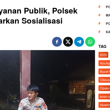
P
yanan Publik, Polsek
M
rkan Sosialisasi
P
K
TAG
2025
AyoJag
Bupati
Cikeus
Cipaku
eman 
Headli