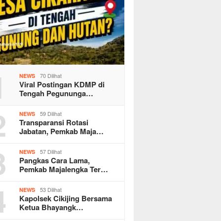
1
70 Dilihat
NEWS
Viral Postingan KDMP di
Tengah Pegununga…
2
59 Dilihat
NEWS
Transparansi Rotasi
Jabatan, Pemkab Maja…
3
57 Dilihat
NEWS
Pangkas Cara Lama,
Pemkab Majalengka Ter…
4
53 Dilihat
NEWS
Kapolsek Cikijing Bersama
Ketua Bhayangk…