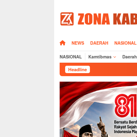
Loncat
ke
konten
HOME
NEWS
DAERAH
NASIONAL
NASIONAL
Kamtibmas
Daerah
Headline
S