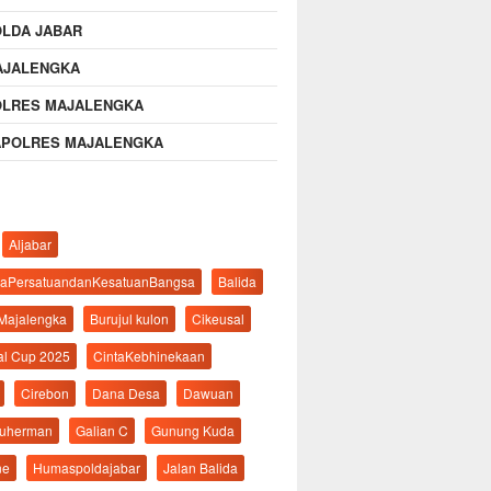
OLDA JABAR
AJALENGKA
OLRES MAJALENGKA
APOLRES MAJALENGKA
Aljabar
aPersatuandanKesatuanBangsa
Balida
 Majalengka
Burujul kulon
Cikeusal
al Cup 2025
CintaKebhinekaan
Cirebon
Dana Desa
Dawuan
suherman
Galian C
Gunung Kuda
ne
Humaspoldajabar
Jalan Balida