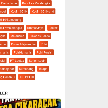
s Polda Jabar
Kapolres Majalengka
ndel
Kodim 0610
Kodim 0610 smd
 0610/Sumedang
0617/Majalengka
Kramat Jaya
Leetex
ngka
Malausma
Pilkades Balida
Jabar
Polres Majalengka
Polri
Humanis
PolriHumanis
Polri Persisi
esisi
PT. Leetex
Spripim.polri
mpoldajabar
Sumedang
Talaga
g Galian C
TNI POLRI
LER