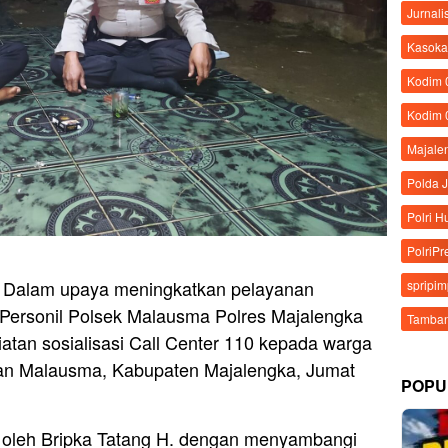
Jurnali
Kasoka
Kodim
Kodim 
Majale
Polda 
Polri 
PolriPr
– Dalam upaya meningkatkan pelayanan
spripi
 Personil Polsek Malausma Polres Majalengka
Tamban
atan sosialisasi Call Center 110 kepada warga
an Malausma, Kabupaten Majalengka, Jumat
POPU
n oleh Bripka Tatang H. dengan menyambangi