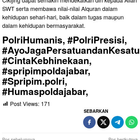
Cikijing dapat semakin mendekatkan diri kepada Allah
SWT serta membawa nilai-nilai Alquran dalam
kehidupan sehari-hari, baik dalam tugas maupun
dalam kehidupan bermasyarakat.
PolriHumanis, #PolriPresisi,
#AyoJagaPersatuandanKesatu
#CintaKebhinekaan,
#spripimpoldajabar,
#Spripim.polri,
#Humaspoldajabar,
Post Views:
171
SEBARKAN
Pos sebelumnya
Pos berikutnya