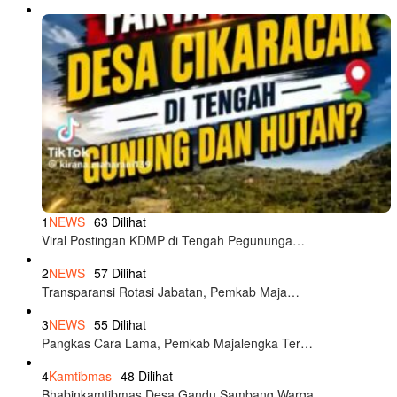
1
NEWS
63 Dilihat
Viral Postingan KDMP di Tengah Pegununga…
2
NEWS
57 Dilihat
Transparansi Rotasi Jabatan, Pemkab Maja…
3
NEWS
55 Dilihat
Pangkas Cara Lama, Pemkab Majalengka Ter…
4
Kamtibmas
48 Dilihat
Bhabinkamtibmas Desa Gandu Sambang Warga…