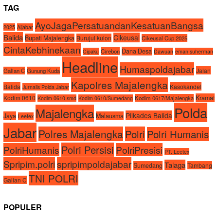
TAG
AyoJagaPersatuandanKesatuanBangsa
2025
Aljabar
Balida
Cikeusal
Bupati Majalengka
Burujul kulon
Cikeusal Cup 2025
CintaKebhinekaan
Dana Desa
Cirebon
Cipaku
Dawuan
eman suherman
Headline
Humaspoldajabar
Jalan
Galian C
Gunung Kuda
Kapolres Majalengka
Balida
Kasokandel
Jurnalis Polda Jabar
Kodim 0610
Kramat
Kodim 0617/Majalengka
Kodim 0610 smd
Kodim 0610/Sumedang
Polda
Majalengka
Pilkades Balida
Jaya
Malausma
Leetex
Jabar
Polres Majalengka
Polri
Polri Humanis
Polri Persisi
PolriHumanis
PolriPresisi
PT. Leetex
Spripim.polri
spripimpoldajabar
Talaga
Sumedang
Tambang
TNI POLRI
Galian C
POPULER