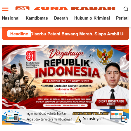
Loncat
Menu
ke
Mobile
konten
Nasional
Kamtibmas
Daerah
Hukum & Kriminal
Peristi
iserbu Petani Bawang Merah, Siapa Ambil Untung ???
Headline