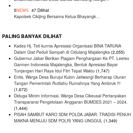
5
NEWS
47 Dilihat
Kapolsek Cikijing Bersama Ketua Bhayangk…
PALING BANYAK DILIHAT
Kades Hj. Teti kurnia Apresiasi Organisasi BINA TARUNA
Dalam Giat Peduli Sampah di Cidulang Majalengka
(2,055)
Gubernur Jabar Berikan Piagam Penghargaan Ke PT. Leetex
Garmen Indonesia Majalengka, Bentuk Apresiasi Bayar
Tunjangan Hari Raya Idul Fitri Tepat Waktu
(1,747)
Entis, Warga Desa Burujul Kulon Jatiwangi Berharap Uluran
Tangan Pemerintah Rutilahu Rumahnya Yang Ambruk !!!
(1,672)
Diduga Minim Informasi, Warga Desa Cikeusal Pertanyakan
Transparansi Pengelolaan Anggaran BUMDES 2021 – 2024.
(1,444)
PISAH SAMBUT KARO SDM POLDA JABAR: TRADISI PENUH
MAKNA MENUJU SDM POLRI YANG UNGGUL
(1,349)