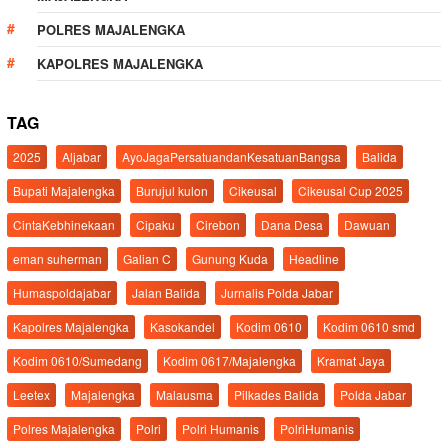
POLRES MAJALENGKA
KAPOLRES MAJALENGKA
TAG
2025
Aljabar
AyoJagaPersatuandanKesatuanBangsa
Balida
Bupati Majalengka
Burujul kulon
Cikeusal
Cikeusal Cup 2025
CintaKebhinekaan
Cipaku
Cirebon
Dana Desa
Dawuan
eman suherman
Galian C
Gunung Kuda
Headline
Humaspoldajabar
Jalan Balida
Jurnalis Polda Jabar
Kapolres Majalengka
Kasokandel
Kodim 0610
Kodim 0610 smd
Kodim 0610/Sumedang
Kodim 0617/Majalengka
Kramat Jaya
Leetex
Majalengka
Malausma
Pilkades Balida
Polda Jabar
Polres Majalengka
Polri
Polri Humanis
PolriHumanis