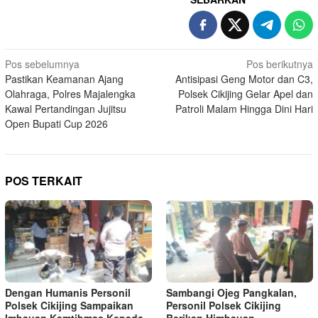
Navigasi
Pos sebelumnya
Pos berikutnya
Pastikan Keamanan Ajang
Antisipasi Geng Motor dan C3,
pos
Olahraga, Polres Majalengka
Polsek Cikijing Gelar Apel dan
Kawal Pertandingan Jujitsu
Patroli Malam Hingga Dini Hari
Open Bupati Cup 2026
POS TERKAIT
Dengan Humanis Personil
Sambangi Ojeg Pangkalan,
Polsek Cikijing Sampaikan
Personil Polsek Cikijing