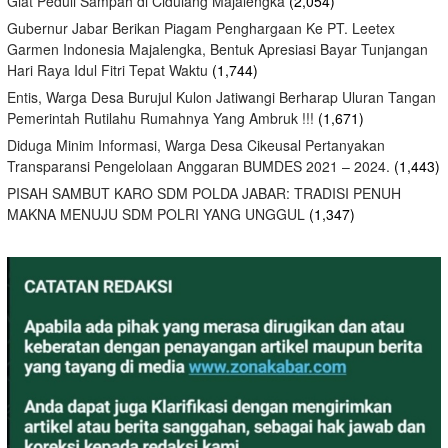
Giat Peduli Sampah di Cidulang Majalengka
(2,054)
Gubernur Jabar Berikan Piagam Penghargaan Ke PT. Leetex
Garmen Indonesia Majalengka, Bentuk Apresiasi Bayar Tunjangan
Hari Raya Idul Fitri Tepat Waktu
(1,744)
Entis, Warga Desa Burujul Kulon Jatiwangi Berharap Uluran Tangan
Pemerintah Rutilahu Rumahnya Yang Ambruk !!!
(1,671)
Diduga Minim Informasi, Warga Desa Cikeusal Pertanyakan
Transparansi Pengelolaan Anggaran BUMDES 2021 – 2024.
(1,443)
PISAH SAMBUT KARO SDM POLDA JABAR: TRADISI PENUH
MAKNA MENUJU SDM POLRI YANG UNGGUL
(1,347)