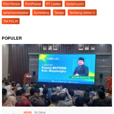
Polri Persisi
PolriPresisi
PT. Leetex
Spripim.polri
spripimpoldajabar
Sumedang
Talaga
Tambang Galian C
TNI POLRI
POPULER
56 Dilihat
NEWS