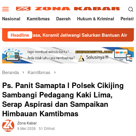
Loncat
Menu
ke
Mobile
konten
Nasional
Kamtibmas
Daerah
Hukum & Kriminal
Peristi
, Koramil Jatiwangi Salurkan Bantuan Air Bersih untuk Warga
Headline
Beranda
Kamtibmas
Ps. Panit Samapta l Polsek Cikijing
Sambangi Pedagang Kaki Lima,
Serap Aspirasi dan Sampaikan
Himbauan Kamtibmas
Zona Kabar
9 Mei 2026
51 Dilihat