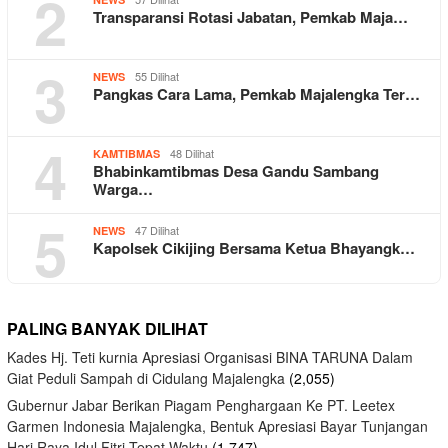
2
Transparansi Rotasi Jabatan, Pemkab Maja…
3
55 Dilihat
NEWS
Pangkas Cara Lama, Pemkab Majalengka Ter…
4
48 Dilihat
KAMTIBMAS
Bhabinkamtibmas Desa Gandu Sambang
Warga…
5
47 Dilihat
NEWS
Kapolsek Cikijing Bersama Ketua Bhayangk…
PALING BANYAK DILIHAT
Kades Hj. Teti kurnia Apresiasi Organisasi BINA TARUNA Dalam
Giat Peduli Sampah di Cidulang Majalengka
(2,055)
Gubernur Jabar Berikan Piagam Penghargaan Ke PT. Leetex
Garmen Indonesia Majalengka, Bentuk Apresiasi Bayar Tunjangan
Hari Raya Idul Fitri Tepat Waktu
(1,747)