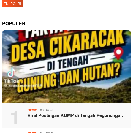
TNI POLRI
POPULER
1
63 Dilihat
NEWS
Viral Postingan KDMP di Tengah Pegununga…
57 Dilihat
NEWS