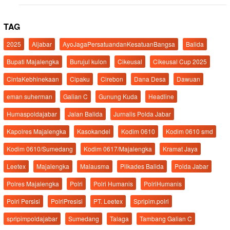
TAG
2025
Aljabar
AyoJagaPersatuandanKesatuanBangsa
Balida
Bupati Majalengka
Burujul kulon
Cikeusal
Cikeusal Cup 2025
CintaKebhinekaan
Cipaku
Cirebon
Dana Desa
Dawuan
eman suherman
Galian C
Gunung Kuda
Headline
Humaspoldajabar
Jalan Balida
Jurnalis Polda Jabar
Kapolres Majalengka
Kasokandel
Kodim 0610
Kodim 0610 smd
Kodim 0610/Sumedang
Kodim 0617/Majalengka
Kramat Jaya
Leetex
Majalengka
Malausma
Pilkades Balida
Polda Jabar
Polres Majalengka
Polri
Polri Humanis
PolriHumanis
Polri Persisi
PolriPresisi
PT. Leetex
Spripim.polri
spripimpoldajabar
Sumedang
Talaga
Tambang Galian C