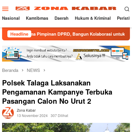
Loncat
Menu
ke
Mobile
konten
Nasional
Kamtibmas
Daerah
Hukum & Kriminal
Peristi
sama Pimpinan DPRD, Bangun Kolaborasi untuk Majalengka Kon
Headline
Beranda
NEWS
Polsek Talaga Laksanakan
Pengamanan Kampanye Terbuka
Pasangan Calon No Urut 2
Zona Kabar
13 November 2024
307 Dilihat