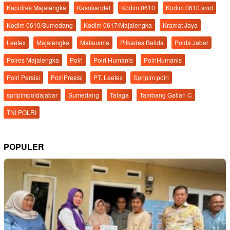
Kapolres Majalengka
Kasokandel
Kodim 0610
Kodim 0610 smd
Kodim 0610/Sumedang
Kodim 0617/Majalengka
Kramat Jaya
Leetex
Majalengka
Malausma
Pilkades Balida
Polda Jabar
Polres Majalengka
Polri
Polri Humanis
PolriHumanis
Polri Persisi
PolriPresisi
PT. Leetex
Spripim.polri
spripimpoldajabar
Sumedang
Talaga
Tambang Galian C
TNI POLRI
POPULER