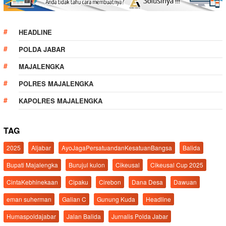
HEADLINE
POLDA JABAR
MAJALENGKA
POLRES MAJALENGKA
KAPOLRES MAJALENGKA
TAG
2025
Aljabar
AyoJagaPersatuandanKesatuanBangsa
Balida
Bupati Majalengka
Burujul kulon
Cikeusal
Cikeusal Cup 2025
CintaKebhinekaan
Cipaku
Cirebon
Dana Desa
Dawuan
eman suherman
Galian C
Gunung Kuda
Headline
Humaspoldajabar
Jalan Balida
Jurnalis Polda Jabar