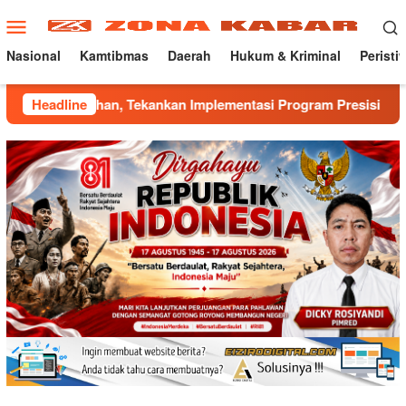
Loncat
Menu
ke
Mobile
konten
Nasional
Kamtibmas
Daerah
Hukum & Kriminal
Peristi
an, Tekankan Implementasi Program Presisi Kapolri
Headline
Man