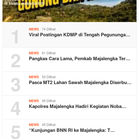
1
74 Dilihat
NEWS
Viral Postingan KDMP di Tengah Pegununga…
2
61 Dilihat
NEWS
Pangkas Cara Lama, Pemkab Majalengka Ter…
3
53 Dilihat
NEWS
Pasca MT2 Lahan Sawah Majalengka Diserbu…
4
45 Dilihat
NEWS
Kapolres Majalengka Hadiri Kegiatan Noba…
5
45 Dilihat
NEWS
“Kunjungan BNN RI ke Majalengka: T…