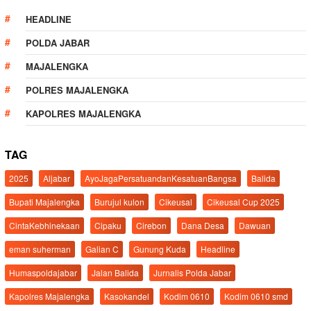
HEADLINE
POLDA JABAR
MAJALENGKA
POLRES MAJALENGKA
KAPOLRES MAJALENGKA
TAG
2025
Aljabar
AyoJagaPersatuandanKesatuanBangsa
Balida
Bupati Majalengka
Burujul kulon
Cikeusal
Cikeusal Cup 2025
CintaKebhinekaan
Cipaku
Cirebon
Dana Desa
Dawuan
eman suherman
Galian C
Gunung Kuda
Headline
Humaspoldajabar
Jalan Balida
Jurnalis Polda Jabar
Kapolres Majalengka
Kasokandel
Kodim 0610
Kodim 0610 smd