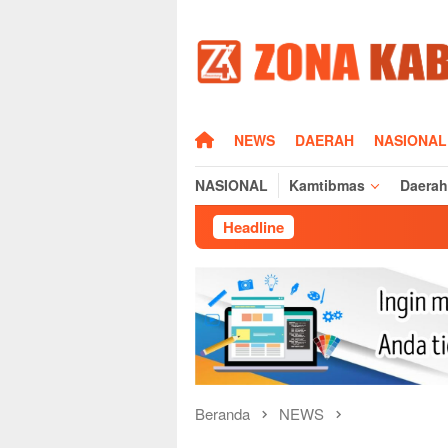
Loncat
ke
konten
HOME
NEWS
DAERAH
NASIONAL
NASIONAL
Kamtibmas
Daerah
Headline
Dampak 
Beranda
NEWS