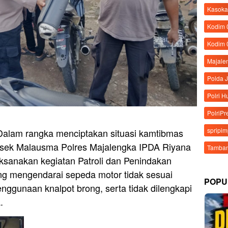
Kasoka
Kodim
Kodim 
Majale
Polda 
Polri 
PolriPr
spripi
Dalam rangka menciptakan situasi kamtibmas
lsek Malausma Polres Majalengka IPDA Riyana
Tamban
sanakan kegiatan Patroli dan Penindakan
g mengendarai sepeda motor tidak sesuai
POPU
enggunaan knalpot brong, serta tidak dilengkapi
.