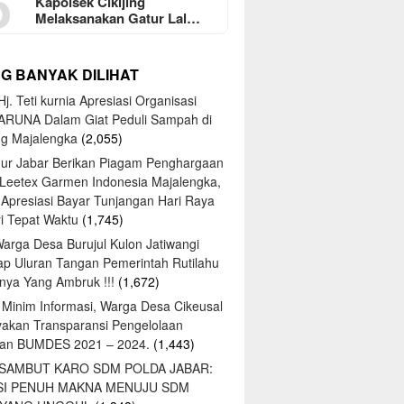
5
Kapolsek Cikijing
Melaksanakan Gatur Lal…
NG BANYAK DILIHAT
j. Teti kurnia Apresiasi Organisasi
ARUNA Dalam Giat Peduli Sampah di
ng Majalengka
(2,055)
ur Jabar Berikan Piagam Penghargaan
 Leetex Garmen Indonesia Majalengka,
 Apresiasi Bayar Tunjangan Hari Raya
tri Tepat Waktu
(1,745)
Warga Desa Burujul Kulon Jatiwangi
ap Uluran Tangan Pemerintah Rutilahu
ya Yang Ambruk !!!
(1,672)
 Minim Informasi, Warga Desa Cikeusal
yakan Transparansi Pengelolaan
an BUMDES 2021 – 2024.
(1,443)
 SAMBUT KARO SDM POLDA JABAR:
SI PENUH MAKNA MENUJU SDM