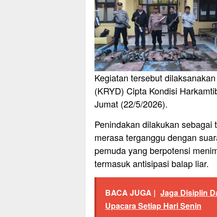
Kegiatan tersebut dilaksanakan
(KRYD) Cipta Kondisi Harkamt
Jumat (22/5/2026).
Penindakan dilakukan sebagai t
merasa terganggu dengan suara
pemuda yang berpotensi menim
termasuk antisipasi balap liar.
BACA JUGA |
Jaga Disiplin 
Upacara Setiap Hari Senin