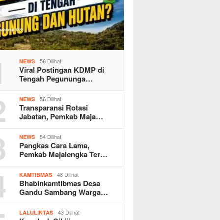
1
56 Dilihat
NEWS
Viral Postingan KDMP di
Tengah Pegununga…
2
56 Dilihat
NEWS
Transparansi Rotasi
Jabatan, Pemkab Maja…
3
54 Dilihat
NEWS
Pangkas Cara Lama,
Pemkab Majalengka Ter…
4
48 Dilihat
KAMTIBMAS
Bhabinkamtibmas Desa
Gandu Sambang Warga…
43 Dilihat
LALULINTAS