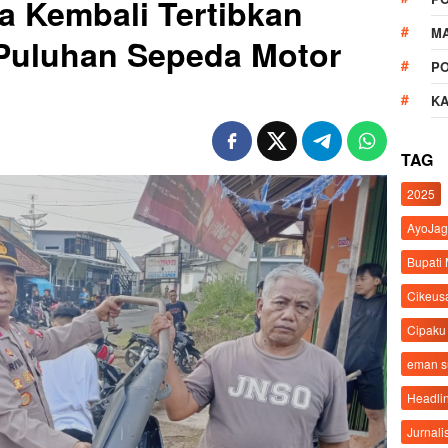
 Kembali Tertibkan
M
 Puluhan Sepeda Motor
P
K
TAG
2025
AyoJag
Bupati
Cikeus
Cipaku
eman 
Headli
Jurnali