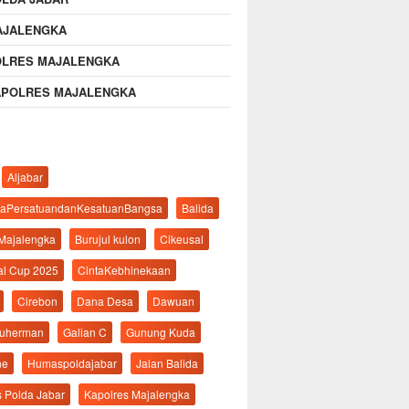
AJALENGKA
OLRES MAJALENGKA
APOLRES MAJALENGKA
Aljabar
aPersatuandanKesatuanBangsa
Balida
 Majalengka
Burujul kulon
Cikeusal
al Cup 2025
CintaKebhinekaan
Cirebon
Dana Desa
Dawuan
suherman
Galian C
Gunung Kuda
ne
Humaspoldajabar
Jalan Balida
s Polda Jabar
Kapolres Majalengka