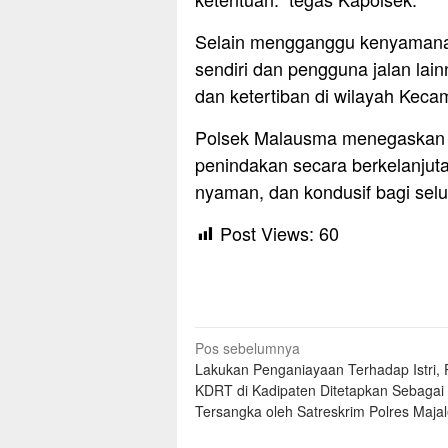
Selain mengganggu kenyamanan
sendiri dan pengguna jalan l
dan ketertiban di wilayah Keca
Polsek Malausma menegaskan a
penindakan secara berkelanjut
nyaman, dan kondusif bagi sel
Post Views:
60
Navigasi
Pos sebelumnya
Lakukan Penganiayaan Terhadap Istri, 
pos
KDRT di Kadipaten Ditetapkan Sebagai
Tersangka oleh Satreskrim Polres Maja