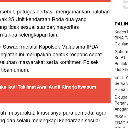
ersebut, petugas berhasil mengamankan puluhan
yak 25 Unit kendaraan Roda dua yang
PALI
g tidak sesuai standar, mayoritas
Kades H
 tanpa kelengkapan lain.
BINA T
Cidula
a Suwadi melalui Kapolsek Malausma IPDA
Gubern
giatan ini merupakan bentuk respons cepat
Ke PT.
 keluhan masyarakat serta komitmen Polsek
Bentuk
rtiban umum.
Idul Fi
Entis, 
Berhar
ka Ikuti Taklimat Awal Audit Kinerja Itwasum
Rumahn
Diduga
Pertan
Anggar
uh masyarakat, khususnya para pemuda, agar
PISAH
ng dan selalu melengkapi kendaraan sesuai
TRADI