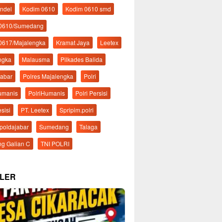
ndel
Kodim 0610
Kodim 0610 smd
 0610/Sumedang
0617/Majalengka
Kramat Jaya
Leetex
ngka
Malausma
Pilkades Balida
Jabar
Polres Majalengka
Polri
Humanis
PolriHumanis
Polri Persisi
esisi
PT. Leetex
Spripim.polri
mpoldajabar
Sumedang
Talaga
g Galian C
TNI POLRI
LER