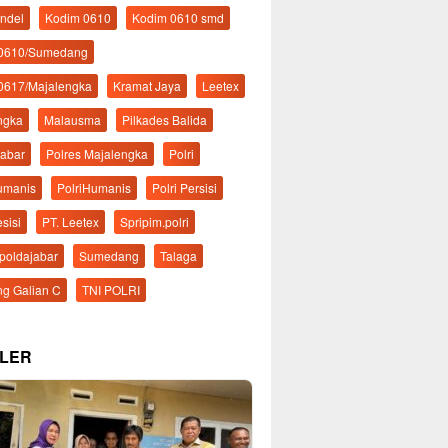
ndel
Kodim 0610
Kodim 0610 smd
 0610/Sumedang
0617/Majalengka
Kramat Jaya
Leetex
ngka
Malausma
Pilkades Balida
Jabar
Polres Majalengka
Polri
Humanis
PolriHumanis
Polri Persisi
esisi
PT. Leetex
Spripim.polri
mpoldajabar
Sumedang
Talaga
g Galian C
TNI POLRI
LER