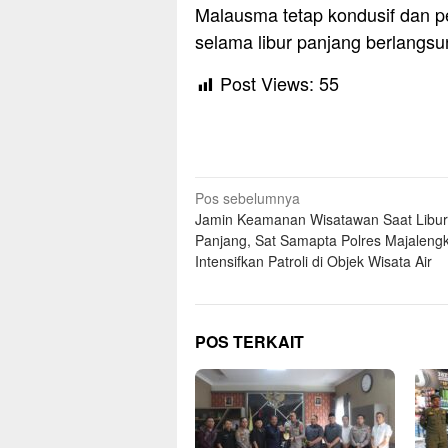
Malausma tetap kondusif dan p
selama libur panjang berlangs
Post Views:
55
Navigasi
Pos sebelumnya
Jamin Keamanan Wisatawan Saat Libur
pos
Panjang, Sat Samapta Polres Majaleng
Intensifkan Patroli di Objek Wisata Air
POS TERKAIT