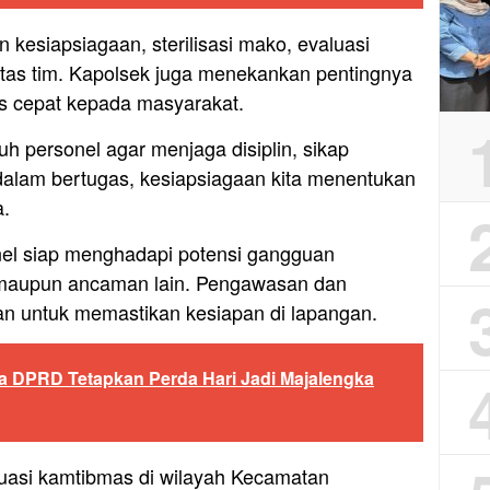
n kesiapsiagaan, sterilisasi mako, evaluasi
ditas tim. Kapolsek juga menekankan pentingnya
s cepat kepada masyarakat.
 personel agar menjaga disiplin, sikap
dalam bertugas, kesiapsiagaan kita menentukan
a.
nel siap menghadapi potensi gangguan
h maupun ancaman lain. Pengawasan dan
an untuk memastikan kesiapan di lapangan.
a DPRD Tetapkan Perda Hari Jadi Majalengka
ituasi kamtibmas di wilayah Kecamatan