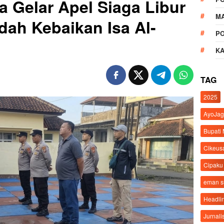
 Gelar Apel Siaga Libur
M
dah Kebaikan Isa Al-
P
K
TAG
2025
AyoJag
Bupati
Cikeus
Cipaku
eman 
Headli
Jurnali