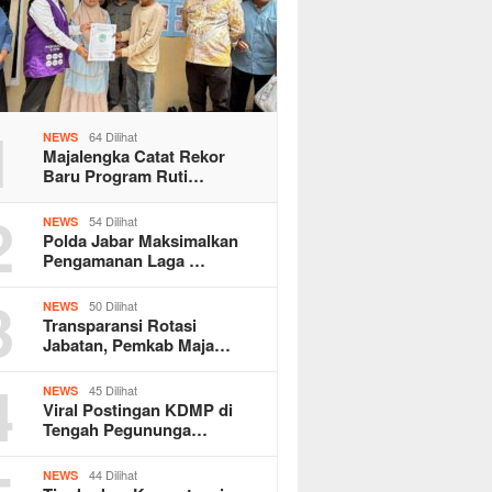
1
64 Dilihat
NEWS
Majalengka Catat Rekor
Baru Program Ruti…
2
54 Dilihat
NEWS
Polda Jabar Maksimalkan
Pengamanan Laga …
3
50 Dilihat
NEWS
Transparansi Rotasi
Jabatan, Pemkab Maja…
4
45 Dilihat
NEWS
Viral Postingan KDMP di
Tengah Pegununga…
44 Dilihat
NEWS