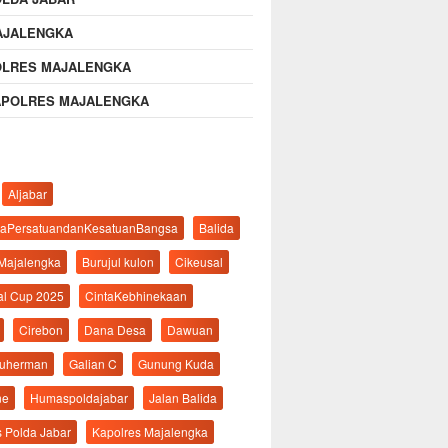
AJALENGKA
OLRES MAJALENGKA
APOLRES MAJALENGKA
Aljabar
aPersatuandanKesatuanBangsa
Balida
 Majalengka
Burujul kulon
Cikeusal
al Cup 2025
CintaKebhinekaan
Cirebon
Dana Desa
Dawuan
suherman
Galian C
Gunung Kuda
ne
Humaspoldajabar
Jalan Balida
s Polda Jabar
Kapolres Majalengka