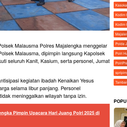
Kasoka
Kodim
Kodim 
Majale
Polda 
 Polsek Malausma Polres Majalengka menggelar
Polsek Malausma, dipimpin langsung Kapolsek
Polri 
ti seluruh Kanit, Kasium, serta personel, Jumat
PolriPr
spripi
ntisipasi kegiatan ibadah Kenaikan Yesus
Tamban
warga selama libur panjang. Personel
tidak meninggalkan wilayah tanpa izin.
POPU
engka Pimpin Upacara Hari Juang Polri 2025 di