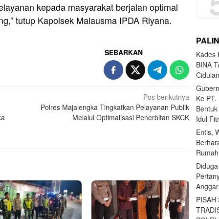
elayanan kepada masyarakat berjalan optimal
ung,” tutup Kapolsek Malausma IPDA Riyana.
PALI
SEBARKAN
Kades H
BINA T
Cidula
Gubern
Pos berikutnya
Ke PT.
Polres Majalengka Tingkatkan Pelayanan Publik
Bentuk
ka
Melalui Optimalisasi Penerbitan SKCK
Idul Fi
Entis, 
Berhar
Rumahn
Diduga
Pertan
Anggar
PISAH
TRADI