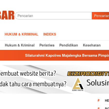
Pencaria
HUKUM & KRIMINAL
INDEKS
Hukum & Kriminal
Peristiwa
Pendidikan
Kesehatan
turahmi Kapolres Majalengka Bersama Pimpinan DPRD, Bangun K
HE
P