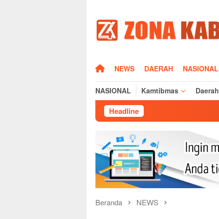
Loncat
ke
konten
HOME
NEWS
DAERAH
NASIONAL
NASIONAL
Kamtibmas
Daerah
Headline
Sila
Beranda
NEWS