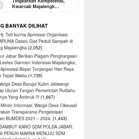
5
Tingkarkan Kompetensi,
Kwarcab Majalengk…
NG BANYAK DILIHAT
j. Teti kurnia Apresiasi Organisasi
ARUNA Dalam Giat Peduli Sampah di
ng Majalengka
(2,052)
ur Jabar Berikan Piagam Penghargaan
 Leetex Garmen Indonesia Majalengka,
 Apresiasi Bayar Tunjangan Hari Raya
tri Tepat Waktu
(1,739)
Warga Desa Burujul Kulon Jatiwangi
ap Uluran Tangan Pemerintah Rutilahu
ya Yang Ambruk !!!
(1,667)
 Minim Informasi, Warga Desa Cikeusal
yakan Transparansi Pengelolaan
an BUMDES 2021 – 2024.
(1,443)
 SAMBUT KARO SDM POLDA JABAR:
SI PENUH MAKNA MENUJU SDM