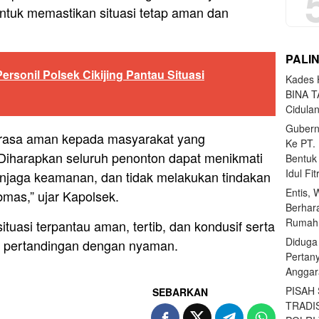
tuk memastikan situasi tetap aman dan
PALI
Personil Polsek Cikijing Pantau Situasi
Kades H
BINA T
Cidula
Gubern
 rasa aman kepada masyarakat yang
Ke PT.
Diharapkan seluruh penonton dapat menikmati
Bentuk
Idul Fi
enjaga keamanan, dan tidak melakukan tindakan
Entis, 
mas,” ujar Kapolsek.
Berhar
Rumahn
tuasi terpantau aman, tertib, dan kondusif serta
Diduga
i pertandingan dengan nyaman.
Pertan
Anggar
PISAH
SEBARKAN
TRADI