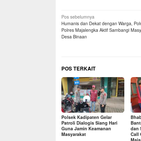
Navigasi
Pos sebelumnya
Humanis dan Dekat dengan Warga, Po
pos
Polres Majalengka Aktif Sambangi Masy
Desa Binaan
POS TERKAIT
Polsek Kadipaten Gelar
Bhab
Patroli Dialogis Siang Hari
Bant
Guna Jamin Keamanan
dan 
Masyarakat
Call
Maja