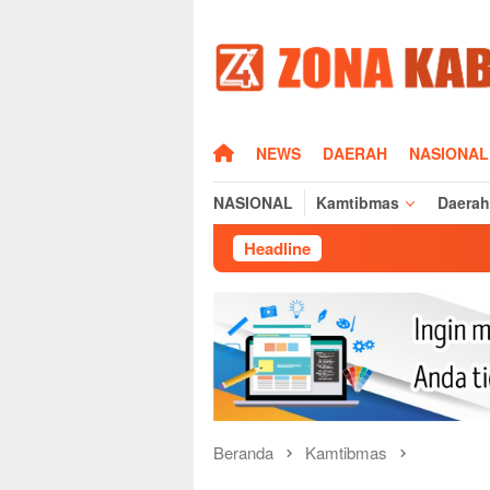
Loncat
ke
konten
HOME
NEWS
DAERAH
NASIONAL
NASIONAL
Kamtibmas
Daerah
Headline
Polsek Ci
Beranda
Kamtibmas