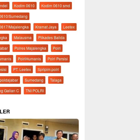
ndel
Kodim 0610
Kodim 0610 smd
 0610/Sumedang
0617/Majalengka
Kramat Jaya
Leetex
ngka
Malausma
Pilkades Balida
Jabar
Polres Majalengka
Polri
Humanis
PolriHumanis
Polri Persisi
esisi
PT. Leetex
Spripim.polri
mpoldajabar
Sumedang
Talaga
g Galian C
TNI POLRI
LER