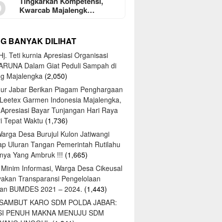
5
Tingkarkan Kompetensi,
Kwarcab Majalengk…
NG BANYAK DILIHAT
j. Teti kurnia Apresiasi Organisasi
ARUNA Dalam Giat Peduli Sampah di
ng Majalengka
(2,050)
ur Jabar Berikan Piagam Penghargaan
 Leetex Garmen Indonesia Majalengka,
 Apresiasi Bayar Tunjangan Hari Raya
tri Tepat Waktu
(1,736)
Warga Desa Burujul Kulon Jatiwangi
ap Uluran Tangan Pemerintah Rutilahu
ya Yang Ambruk !!!
(1,665)
 Minim Informasi, Warga Desa Cikeusal
yakan Transparansi Pengelolaan
an BUMDES 2021 – 2024.
(1,443)
 SAMBUT KARO SDM POLDA JABAR:
SI PENUH MAKNA MENUJU SDM