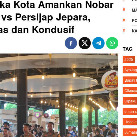
gka Kota Amankan Nobar
M
vs Persijap Jepara,
P
as dan Kondusif
K
TAG
2025
AyoJag
Bupati
Cikeus
Cipaku
eman 
Headli
Jurnali