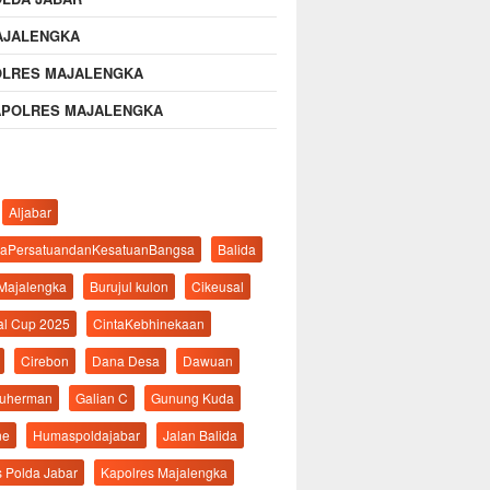
AJALENGKA
OLRES MAJALENGKA
APOLRES MAJALENGKA
Aljabar
aPersatuandanKesatuanBangsa
Balida
 Majalengka
Burujul kulon
Cikeusal
al Cup 2025
CintaKebhinekaan
Cirebon
Dana Desa
Dawuan
suherman
Galian C
Gunung Kuda
ne
Humaspoldajabar
Jalan Balida
s Polda Jabar
Kapolres Majalengka