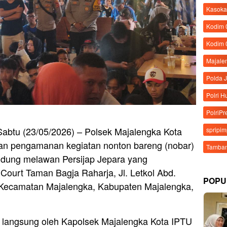
Kasoka
Kodim
Kodim 
Majale
Polda 
Polri 
PolriPr
Sabtu (23/05/2026) – Polsek Majalengka Kota
spripi
an pengamanan kegiatan nonton bareng (nobar)
Tamban
ndung melawan Persijap Jepara yang
Court Taman Bagja Raharja, Jl. Letkol Abd.
POPU
 Kecamatan Majalengka, Kabupaten Majalengka,
 langsung oleh Kapolsek Majalengka Kota IPTU