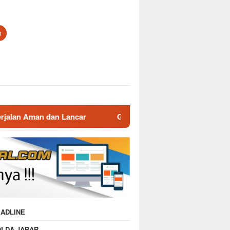
n
car
Gatur Lalin Pagi Polsek Malausma, Wujud Pelayana
ADLINE
OLDA JABAR