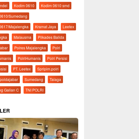
ndel
Kodim 0610
Kodim 0610 smd
 0610/Sumedang
0617/Majalengka
Kramat Jaya
Leetex
ngka
Malausma
Pilkades Balida
Jabar
Polres Majalengka
Polri
Humanis
PolriHumanis
Polri Persisi
esisi
PT. Leetex
Spripim.polri
mpoldajabar
Sumedang
Talaga
g Galian C
TNI POLRI
LER