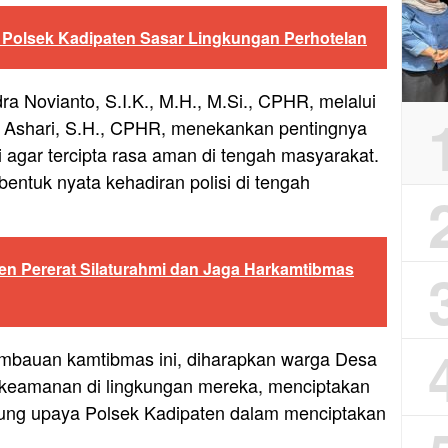
is Polsek Kadipaten Sasar Lingkungan Perhotelan
a Novianto, S.I.K., M.H., M.Si., CPHR, melalui
 Ashari, S.H., CPHR, menekankan pentingnya
i agar tercipta rasa aman di tengah masyarakat.
entuk nyata kehadiran polisi di tengah
en Pererat Silaturahmi dan Jaga Harkamtibmas
bauan kamtibmas ini, diharapkan warga Desa
 keamanan di lingkungan mereka, menciptakan
ung upaya Polsek Kadipaten dalam menciptakan