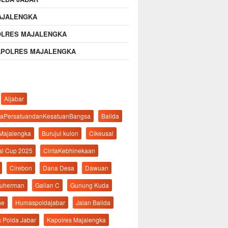
AJALENGKA
OLRES MAJALENGKA
APOLRES MAJALENGKA
Aljabar
aPersatuandanKesatuanBangsa
Balida
 Majalengka
Burujul kulon
Cikeusal
al Cup 2025
CintaKebhinekaan
Cirebon
Dana Desa
Dawuan
suherman
Galian C
Gunung Kuda
ne
Humaspoldajabar
Jalan Balida
s Polda Jabar
Kapolres Majalengka