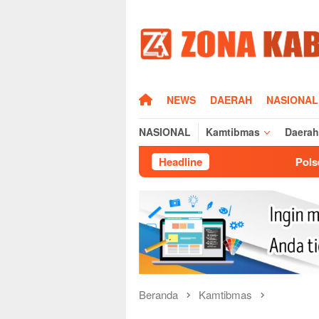
Loncat
ke
konten
HOME
NEWS
DAERAH
NASIONAL
NASIONAL
Kamtibmas
Daerah
Headline
Polsek Cikijing Laksanak
Beranda
Kamtibmas