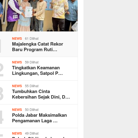
1
61 Dilihat
NEWS
Majalengka Catat Rekor
Baru Program Ruti…
2
59 Dilihat
NEWS
Tingkatkan Keamanan
Lingkungan, Satpol P…
3
55 Dilihat
NEWS
Tumbuhkan Cinta
Kebersihan Sejak Dini, D…
4
50 Dilihat
NEWS
Polda Jabar Maksimalkan
Pengamanan Laga …
49 Dilihat
NEWS