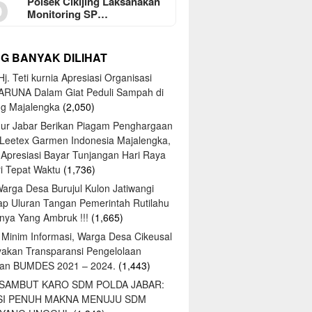
5
Polsek Cikijing Laksanakan
Monitoring SP…
NG BANYAK DILIHAT
j. Teti kurnia Apresiasi Organisasi
ARUNA Dalam Giat Peduli Sampah di
ng Majalengka
(2,050)
ur Jabar Berikan Piagam Penghargaan
 Leetex Garmen Indonesia Majalengka,
 Apresiasi Bayar Tunjangan Hari Raya
tri Tepat Waktu
(1,736)
Warga Desa Burujul Kulon Jatiwangi
ap Uluran Tangan Pemerintah Rutilahu
ya Yang Ambruk !!!
(1,665)
 Minim Informasi, Warga Desa Cikeusal
yakan Transparansi Pengelolaan
an BUMDES 2021 – 2024.
(1,443)
 SAMBUT KARO SDM POLDA JABAR:
SI PENUH MAKNA MENUJU SDM