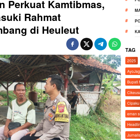
n Perkuat Kamtibmas,
M
asuki Rahmat
P
bang di Heuleut
K
TAG
2025
AyoJag
Bupati
Cikeus
Cipaku
eman 
Headli
Jurnali