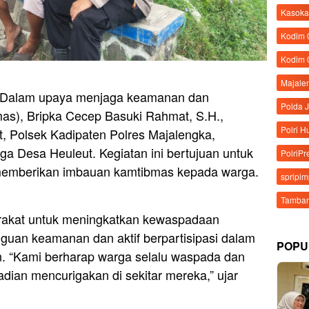
Kasoka
Kodim
Kodim 
Majale
– Dalam upaya menjaga keamanan dan
Polda 
mas), Bripka Cecep Basuki Rahmat, S.H.,
Polri 
 Polsek Kadipaten Polres Majalengka,
 Desa Heuleut. Kegiatan ini bertujuan untuk
PolriPr
 memberikan imbauan kamtibmas kepada warga.
spripi
Tamban
rakat untuk meningkatkan kewaspadaan
guan keamanan dan aktif berpartisipasi dalam
POPU
. “Kami berharap warga selalu waspada dan
adian mencurigakan di sekitar mereka,” ujar