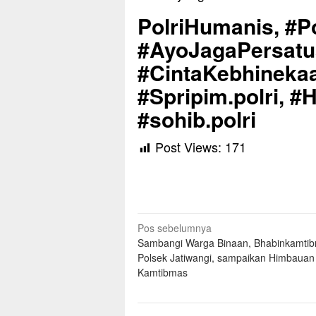
PolriHumanis, #Po
#AyoJagaPersat
#CintaKebhinekaa
#Spripim.polri, #
#sohib.polri
Post Views:
171
Navigasi
Pos sebelumnya
Sambangi Warga Binaan, Bhabinkamti
pos
Polsek Jatiwangi, sampaikan Himbauan
Kamtibmas