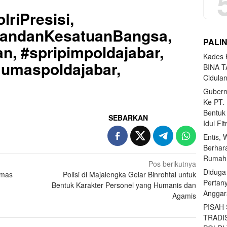
lriPresisi,
uandanKesatuanBangsa,
PALI
n, #spripimpoldajabar,
Kades H
Humaspoldajabar,
BINA T
Cidula
Gubern
Ke PT.
Bentuk
SEBARKAN
Idul Fi
Entis, 
Berhar
Rumahn
Pos berikutnya
Diduga
bmas
Polisi di Majalengka Gelar Binrohtal untuk
Pertan
Bentuk Karakter Personel yang Humanis dan
Anggar
Agamis
PISAH
TRADI