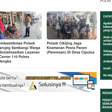
POLRI
inkamtibmas Polsek
Polsek Cikijing Jaga
arujeg Sambangi Warga
Keamanan Pesta Panen
Sosialisasikan Layanan
(Pareresan) Di Desa Cipulus
 Center 110 Polres
lengka