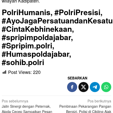
wilayah Kadipaten.
PolriHumanis, #PolriPresisi,
#AyoJagaPersatuandanKesatu
#CintaKebhinekaan,
#spripimpoldajabar,
#Spripim.polri,
#Humaspoldajabar,
#sohib.polri
Post Views:
220
SEBARKAN
Navigasi
Pos sebelumnya
Pos berikutnya
Jalin Sinergi dengan Peternak,
Pembinaan Pekarangan Pangan
pos
Aipda Cecep Sampaikan Pesan
Bergizi, Polisi di Cikijing Ajak