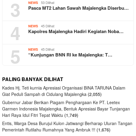
3
53 Dilihat
NEWS
Pasca MT2 Lahan Sawah Majalengka Diserbu…
4
45 Dilihat
NEWS
Kapolres Majalengka Hadiri Kegiatan Noba…
5
45 Dilihat
NEWS
“Kunjungan BNN RI ke Majalengka: T…
PALING BANYAK DILIHAT
Kades Hj. Teti kurnia Apresiasi Organisasi BINA TARUNA Dalam
Giat Peduli Sampah di Cidulang Majalengka
(2,055)
Gubernur Jabar Berikan Piagam Penghargaan Ke PT. Leetex
Garmen Indonesia Majalengka, Bentuk Apresiasi Bayar Tunjangan
Hari Raya Idul Fitri Tepat Waktu
(1,749)
Entis, Warga Desa Burujul Kulon Jatiwangi Berharap Uluran Tangan
Pemerintah Rutilahu Rumahnya Yang Ambruk !!!
(1,676)