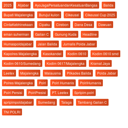
2025
Aljabar
AyoJagaPersatuandanKesatuanBangsa
Balida
Bupati Majalengka
Burujul kulon
Cikeusal
Cikeusal Cup 2025
CintaKebhinekaan
Cipaku
Cirebon
Dana Desa
Dawuan
eman suherman
Galian C
Gunung Kuda
Headline
Humaspoldajabar
Jalan Balida
Jurnalis Polda Jabar
Kapolres Majalengka
Kasokandel
Kodim 0610
Kodim 0610 smd
Kodim 0610/Sumedang
Kodim 0617/Majalengka
Kramat Jaya
Leetex
Majalengka
Malausma
Pilkades Balida
Polda Jabar
Polres Majalengka
Polri
Polri Humanis
PolriHumanis
Polri Persisi
PolriPresisi
PT. Leetex
Spripim.polri
spripimpoldajabar
Sumedang
Talaga
Tambang Galian C
TNI POLRI