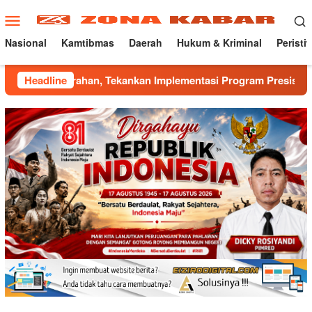
Loncat
Menu
ke
Mobile
konten
Nasional
Kamtibmas
Daerah
Hukum & Kriminal
Peristi
an, Tekankan Implementasi Program Presisi Kapolri
Headline
Ma