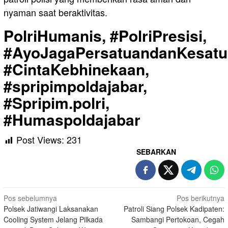
nyaman saat beraktivitas.
PolriHumanis, #PolriPresisi,
#AyoJagaPersatuandanKesatu
#CintaKebhinekaan,
#spripimpoldajabar,
#Spripim.polri,
#Humaspoldajabar
Post Views:
231
SEBARKAN
Navigasi
Pos sebelumnya
Pos berikutnya
Polsek Jatiwangi Laksanakan
Patroli Siang Polsek Kadipaten:
pos
Cooling System Jelang Pilkada
Sambangi Pertokoan, Cegah