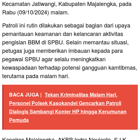
Kecamatan Jatiwangi, Kabupaten Majalengka, pada
Rabu (09/10/2024) malam.
Patroli ini rutin dilakukan sebagai bagian dari upaya
pemantauan keamanan dan kelancaran aktivitas
pengisian BBM di SPBU. Selain memantau situasi,
petugas juga memberikan imbauan kepada para
pegawai SPBU agar selalu meningkatkan
kewaspadaan terhadap potensi gangguan kamtibmas,
terutama pada malam hari.
BACA JUGA |
Tekan Kriminalitas Malam Hari,
Personel Polsek Kasokandel Gencarkan Patroli
Dialogis Sambangi Konter HP hingga Kerumunan
Pemuda
Kapolres Majalengka, AKBP Indra Novianto, S.I.K.,