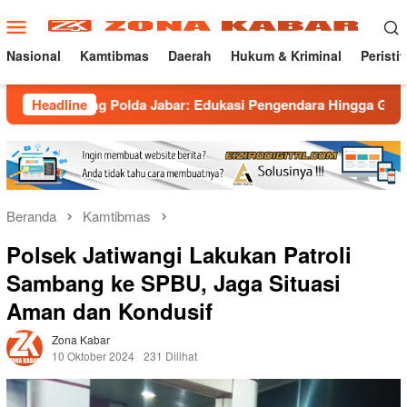
Loncat
Menu
ke
Mobile
konten
Nasional
Kamtibmas
Daerah
Hukum & Kriminal
Peristi
 Polda Jabar: Edukasi Pengendara Hingga Ganti Knalpot Sukar
Headline
Beranda
Kamtibmas
Polsek Jatiwangi Lakukan Patroli
Sambang ke SPBU, Jaga Situasi
Aman dan Kondusif
Zona Kabar
10 Oktober 2024
231 Dilihat