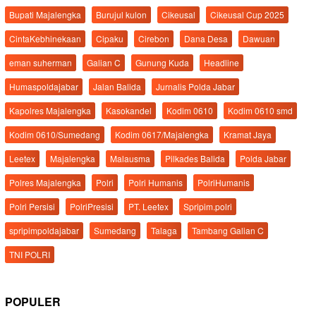
Bupati Majalengka
Burujul kulon
Cikeusal
Cikeusal Cup 2025
CintaKebhinekaan
Cipaku
Cirebon
Dana Desa
Dawuan
eman suherman
Galian C
Gunung Kuda
Headline
Humaspoldajabar
Jalan Balida
Jurnalis Polda Jabar
Kapolres Majalengka
Kasokandel
Kodim 0610
Kodim 0610 smd
Kodim 0610/Sumedang
Kodim 0617/Majalengka
Kramat Jaya
Leetex
Majalengka
Malausma
Pilkades Balida
Polda Jabar
Polres Majalengka
Polri
Polri Humanis
PolriHumanis
Polri Persisi
PolriPresisi
PT. Leetex
Spripim.polri
spripimpoldajabar
Sumedang
Talaga
Tambang Galian C
TNI POLRI
POPULER