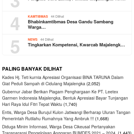
4
44 Dilihat
KAMTIBMAS
Bhabinkamtibmas Desa Gandu Sambang
Warga…
5
44 Dilihat
NEWS
Tingkarkan Kompetensi, Kwarcab Majalengk…
PALING BANYAK DILIHAT
Kades Hj. Teti kurnia Apresiasi Organisasi BINA TARUNA Dalam
Giat Peduli Sampah di Cidulang Majalengka
(2,052)
Gubernur Jabar Berikan Piagam Penghargaan Ke PT. Leetex
Garmen Indonesia Majalengka, Bentuk Apresiasi Bayar Tunjangan
Hari Raya Idul Fitri Tepat Waktu
(1,740)
Entis, Warga Desa Burujul Kulon Jatiwangi Berharap Uluran Tangan
Pemerintah Rutilahu Rumahnya Yang Ambruk !!!
(1,668)
Diduga Minim Informasi, Warga Desa Cikeusal Pertanyakan
Transparansi Pengelolaan Anggaran BUMDES 2021 – 2024.
(1,443)