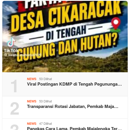
1
53 Dilihat
NEWS
Viral Postingan KDMP di Tengah Pegununga…
2
53 Dilihat
NEWS
Transparansi Rotasi Jabatan, Pemkab Maja…
3
47 Dilihat
NEWS
Pangkas Cara Lama, Pemkab Majalengka Ter…