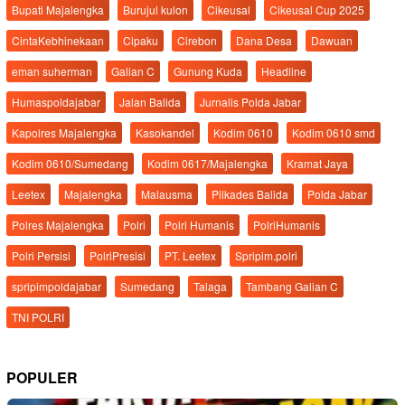
Bupati Majalengka
Burujul kulon
Cikeusal
Cikeusal Cup 2025
CintaKebhinekaan
Cipaku
Cirebon
Dana Desa
Dawuan
eman suherman
Galian C
Gunung Kuda
Headline
Humaspoldajabar
Jalan Balida
Jurnalis Polda Jabar
Kapolres Majalengka
Kasokandel
Kodim 0610
Kodim 0610 smd
Kodim 0610/Sumedang
Kodim 0617/Majalengka
Kramat Jaya
Leetex
Majalengka
Malausma
Pilkades Balida
Polda Jabar
Polres Majalengka
Polri
Polri Humanis
PolriHumanis
Polri Persisi
PolriPresisi
PT. Leetex
Spripim.polri
spripimpoldajabar
Sumedang
Talaga
Tambang Galian C
TNI POLRI
POPULER