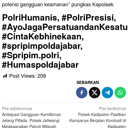
potensi gangguan keamanan” pungkas Kapolsek
PolriHumanis, #PolriPresisi,
#AyoJagaPersatuandanKesatu
#CintaKebhinekaan,
#spripimpoldajabar,
#Spripim.polri,
#Humaspoldajabar
Post Views:
208
SEBARKAN
Navigasi
Pos sebelumnya
Pos berikutnya
Antisipasi Gangguan Kamtibmas
Polsek Kadipaten Pastikan
pos
Jelang Pillada, Polsek Jatiwangi
Kampanye Berjalan Kondusif di
Melaksanakan Patroli Wilayah
Kadipaten