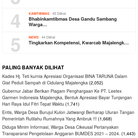
4
45 Dilihat
KAMTIBMAS
Bhabinkamtibmas Desa Gandu Sambang
Warga…
5
44 Dilihat
NEWS
Tingkarkan Kompetensi, Kwarcab Majalengk…
PALING BANYAK DILIHAT
Kades Hj. Teti kurnia Apresiasi Organisasi BINA TARUNA Dalam
Giat Peduli Sampah di Cidulang Majalengka
(2,052)
Gubernur Jabar Berikan Piagam Penghargaan Ke PT. Leetex
Garmen Indonesia Majalengka, Bentuk Apresiasi Bayar Tunjangan
Hari Raya Idul Fitri Tepat Waktu
(1,741)
Entis, Warga Desa Burujul Kulon Jatiwangi Berharap Uluran Tangan
Pemerintah Rutilahu Rumahnya Yang Ambruk !!!
(1,668)
Diduga Minim Informasi, Warga Desa Cikeusal Pertanyakan
Transparansi Pengelolaan Anggaran BUMDES 2021 – 2024.
(1,443)