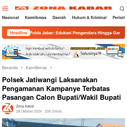
Loncat
Menu
ke
Mobile
konten
Nasional
Kamtibmas
Daerah
Hukum & Kriminal
Peristi
olda Jabar: Edukasi Pengendara Hingga Ganti Knalpot Sukarela
Headline
Beranda
Kamtibmas
Polsek Jatiwangi Laksanakan
Pengamanan Kampanye Terbatas
Pasangan Calon Bupati/Wakil Bupati
Zona Kabar
28 Oktober 2024
208 Dilihat