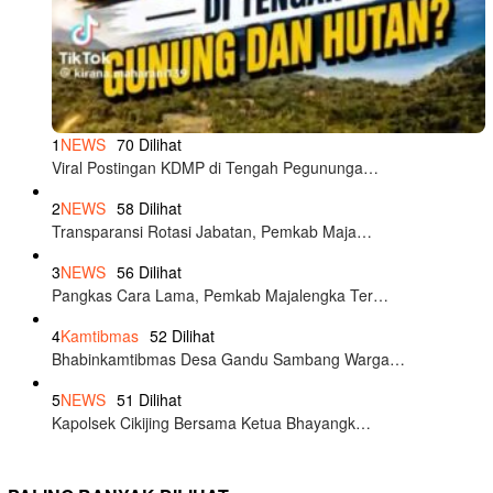
1
NEWS
70 Dilihat
Viral Postingan KDMP di Tengah Pegununga…
2
NEWS
58 Dilihat
Transparansi Rotasi Jabatan, Pemkab Maja…
3
NEWS
56 Dilihat
Pangkas Cara Lama, Pemkab Majalengka Ter…
4
Kamtibmas
52 Dilihat
Bhabinkamtibmas Desa Gandu Sambang Warga…
5
NEWS
51 Dilihat
Kapolsek Cikijing Bersama Ketua Bhayangk…