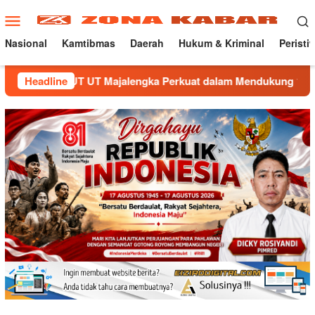
Loncat
Menu
ke
Mobile
konten
Nasional
Kamtibmas
Daerah
Hukum & Kriminal
Peristi
UT Majalengka Perkuat dalam Mendukung 1 Desa 1 Sarjana.
Headline