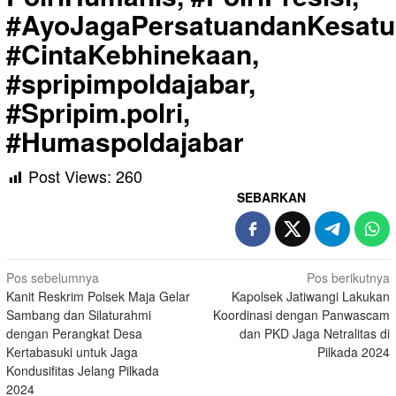
#AyoJagaPersatuandanKesatu
#CintaKebhinekaan,
#spripimpoldajabar,
#Spripim.polri,
#Humaspoldajabar
Post Views:
260
SEBARKAN
Navigasi
Pos sebelumnya
Pos berikutnya
Kanit Reskrim Polsek Maja Gelar
Kapolsek Jatiwangi Lakukan
pos
Sambang dan Silaturahmi
Koordinasi dengan Panwascam
dengan Perangkat Desa
dan PKD Jaga Netralitas di
Kertabasuki untuk Jaga
Pilkada 2024
Kondusifitas Jelang Pilkada
2024