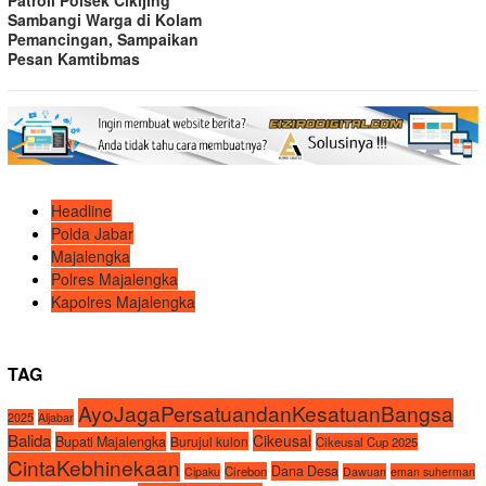
Patroli Polsek Cikijing
Sambangi Warga di Kolam
Pemancingan, Sampaikan
Pesan Kamtibmas
Headline
Polda Jabar
Majalengka
Polres Majalengka
Kapolres Majalengka
TAG
AyoJagaPersatuandanKesatuanBangsa
2025
Aljabar
Balida
Cikeusal
Bupati Majalengka
Burujul kulon
Cikeusal Cup 2025
CintaKebhinekaan
Dana Desa
Cirebon
Cipaku
Dawuan
eman suherman