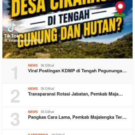
1
56 Dilihat
NEWS
Viral Postingan KDMP di Tengah Pegununga…
2
56 Dilihat
NEWS
Transparansi Rotasi Jabatan, Pemkab Maja…
3
53 Dilihat
NEWS
Pangkas Cara Lama, Pemkab Majalengka Ter…
48 Dilihat
KAMTIBMAS