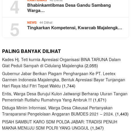
4
Bhabinkamtibmas Desa Gandu Sambang
Warga…
5
44 Dilihat
NEWS
Tingkarkan Kompetensi, Kwarcab Majalengk…
PALING BANYAK DILIHAT
Kades Hj. Teti kurnia Apresiasi Organisasi BINA TARUNA Dalam
Giat Peduli Sampah di Cidulang Majalengka
(2,055)
Gubernur Jabar Berikan Piagam Penghargaan Ke PT. Leetex
Garmen Indonesia Majalengka, Bentuk Apresiasi Bayar Tunjangan
Hari Raya Idul Fitri Tepat Waktu
(1,744)
Entis, Warga Desa Burujul Kulon Jatiwangi Berharap Uluran Tangan
Pemerintah Rutilahu Rumahnya Yang Ambruk !!!
(1,671)
Diduga Minim Informasi, Warga Desa Cikeusal Pertanyakan
Transparansi Pengelolaan Anggaran BUMDES 2021 – 2024.
(1,443)
PISAH SAMBUT KARO SDM POLDA JABAR: TRADISI PENUH
MAKNA MENUJU SDM POLRI YANG UNGGUL
(1,347)