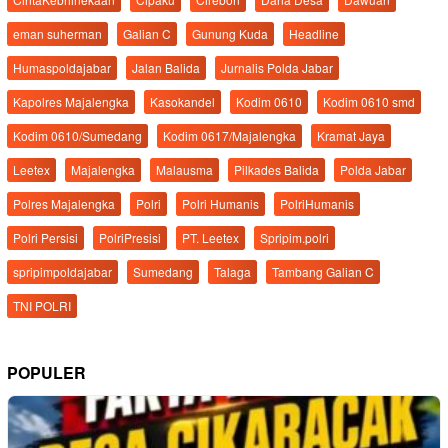
eman suherman
Galian C
Gunung Kuda
Headline
Humaspoldajabar
Jalan Balida
Jurnalis Polda Jabar
Kapolres Majalengka
Kasokandel
Kodim 0610
Kodim 0610 smd
Kodim 0610/Sumedang
Kodim 0617/Majalengka
Kramat Jaya
Leetex
Majalengka
Malausma
Pilkades Balida
Polda Jabar
Polres Majalengka
Polri
Polri Humanis
PolriHumanis
Polri Persisi
PolriPresisi
PT. Leetex
Spripim.polri
spripimpoldajabar
Sumedang
Talaga
Tambang Galian C
TNI POLRI
POPULER