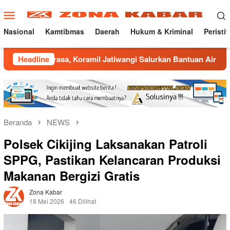
Loncat
Menu
ke
Mobile
konten
Nasional
Kamtibmas
Daerah
Hukum & Kriminal
Peristi
sa, Koramil Jatiwangi Salurkan Bantuan Air Bersih untuk Warg
Headline
Beranda
NEWS
Polsek Cikijing Laksanakan Patroli
SPPG, Pastikan Kelancaran Produksi
Makanan Bergizi Gratis
Zona Kabar
18 Mei 2026
46 Dilihat