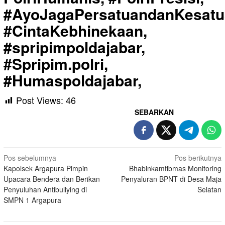
#AyoJagaPersatuandanKesatu
#CintaKebhinekaan,
#spripimpoldajabar,
#Spripim.polri,
#Humaspoldajabar,
Post Views:
46
SEBARKAN
Navigasi
Pos sebelumnya
Pos berikutnya
Kapolsek Argapura Pimpin
Bhabinkamtibmas Monitoring
pos
Upacara Bendera dan Berikan
Penyaluran BPNT di Desa Maja
Penyuluhan Antibullying di
Selatan
SMPN 1 Argapura