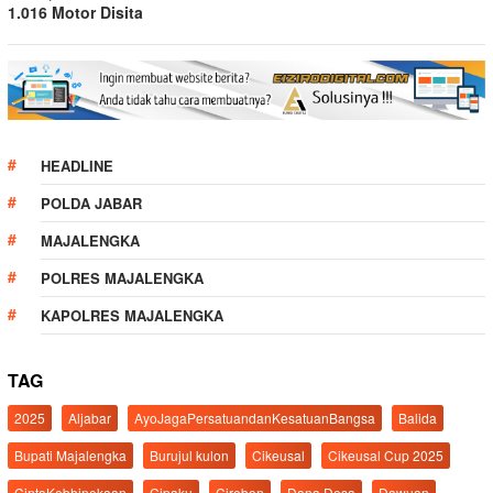
1.016 Motor Disita
HEADLINE
POLDA JABAR
MAJALENGKA
POLRES MAJALENGKA
KAPOLRES MAJALENGKA
TAG
2025
Aljabar
AyoJagaPersatuandanKesatuanBangsa
Balida
Bupati Majalengka
Burujul kulon
Cikeusal
Cikeusal Cup 2025
CintaKebhinekaan
Cipaku
Cirebon
Dana Desa
Dawuan