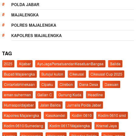
POLDA JABAR
MAJALENGKA
POLRES MAJALENGKA
KAPOLRES MAJALENGKA
TAG
2025
Aljabar
AyoJagaPersatuandanKesatuanBangsa
Balida
Bupati Majalengka
Burujul kulon
Cikeusal
Cikeusal Cup 2025
CintaKebhinekaan
Cipaku
Cirebon
Dana Desa
Dawuan
eman suherman
Galian C
Gunung Kuda
Headline
Humaspoldajabar
Jalan Balida
Jurnalis Polda Jabar
Kapolres Majalengka
Kasokandel
Kodim 0610
Kodim 0610 smd
Kodim 0610/Sumedang
Kodim 0617/Majalengka
Kramat Jaya
Leetex
Majalengka
Malausma
Pilkades Balida
Polda Jabar