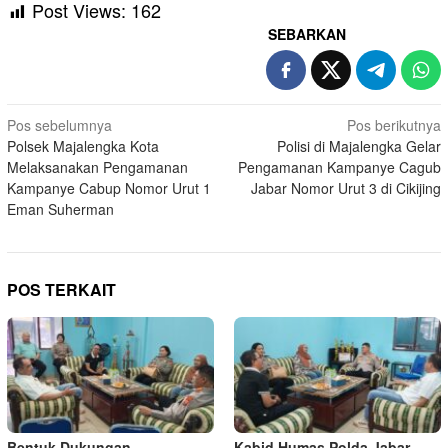
Post Views:
162
SEBARKAN
Navigasi
Pos sebelumnya
Pos berikutnya
Polsek Majalengka Kota
Polisi di Majalengka Gelar
pos
Melaksanakan Pengamanan
Pengamanan Kampanye Cagub
Kampanye Cabup Nomor Urut 1
Jabar Nomor Urut 3 di Cikijing
Eman Suherman
POS TERKAIT
Bentuk Dukungan
Kabid Humas Polda Jabar