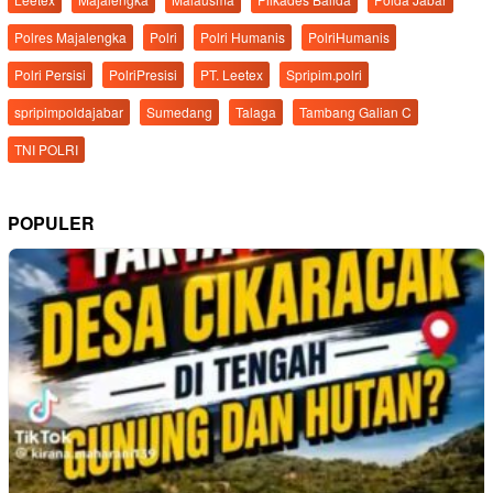
Polres Majalengka
Polri
Polri Humanis
PolriHumanis
Polri Persisi
PolriPresisi
PT. Leetex
Spripim.polri
spripimpoldajabar
Sumedang
Talaga
Tambang Galian C
TNI POLRI
POPULER