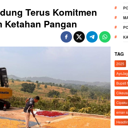
P
ndung Terus Komitmen
M
 Ketahan Pangan
P
K
TAG
2025
AyoJag
Bupati
Cikeus
Cipaku
eman 
Headli