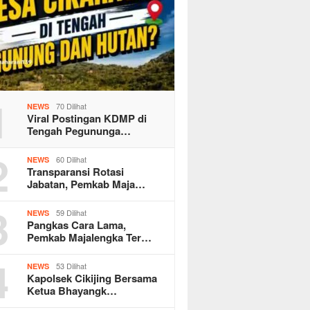
1
70 Dilihat
NEWS
Viral Postingan KDMP di
Tengah Pegununga…
2
60 Dilihat
NEWS
Transparansi Rotasi
Jabatan, Pemkab Maja…
3
59 Dilihat
NEWS
Pangkas Cara Lama,
Pemkab Majalengka Ter…
4
53 Dilihat
NEWS
Kapolsek Cikijing Bersama
Ketua Bhayangk…