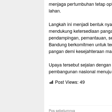
menjaga pertumbuhan tetap opt
lahan.
‎Langkah ini menjadi bentuk ny
mendukung ketersediaan pangan
pendampingan, pemantauan, ser
Bandung berkomitmen untuk te
pangan demi kesejahteraan ma
‎Upaya tersebut sejalan denga
pembangunan nasional menuju I
Post Views:
49
Navigasi
Pos sebelumnya