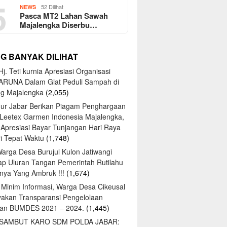
5
52 Dilihat
NEWS
Pasca MT2 Lahan Sawah
Majalengka Diserbu…
NG BANYAK DILIHAT
j. Teti kurnia Apresiasi Organisasi
ARUNA Dalam Giat Peduli Sampah di
ng Majalengka
(2,055)
ur Jabar Berikan Piagam Penghargaan
 Leetex Garmen Indonesia Majalengka,
 Apresiasi Bayar Tunjangan Hari Raya
tri Tepat Waktu
(1,748)
Warga Desa Burujul Kulon Jatiwangi
ap Uluran Tangan Pemerintah Rutilahu
ya Yang Ambruk !!!
(1,674)
 Minim Informasi, Warga Desa Cikeusal
yakan Transparansi Pengelolaan
an BUMDES 2021 – 2024.
(1,445)
 SAMBUT KARO SDM POLDA JABAR: