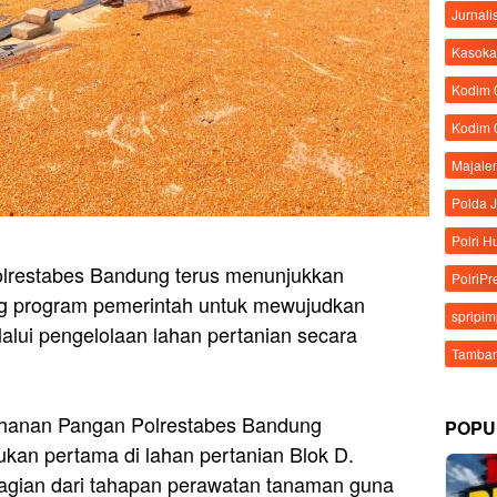
Jurnali
Kasoka
Kodim
Kodim 
Majale
Polda 
Polri 
olrestabes Bandung terus menunjukkan
PolriPr
 program pemerintah untuk mewujudkan
spripi
alui pengelolaan lahan pertanian secara
Tamban
etahanan Pangan Polrestabes Bandung
POPU
an pertama di lahan pertanian Blok D.
agian dari tahapan perawatan tanaman guna