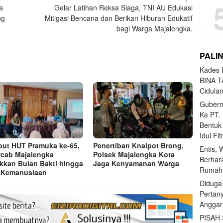
a
Gelar Latihan Reksa Siaga, TNI AU Edukasi
ng
Mitigasi Bencana dan Berikan Hiburan Edukatif
bagi Warga Majalengka.
PALI
Kades H
BINA T
Cidula
Gubern
Ke PT.
Bentuk
Idul Fi
ut HUT Pramuka ke-65,
Penertiban Knalpot Brong,
Entis, 
cab Majalengka
Polsek Majalengka Kota
Berhar
kkan Bulan Bakti hingga
Jaga Kenyamanan Warga
Rumahn
 Kemanusiaan
Diduga
Pertan
Anggar
PISAH