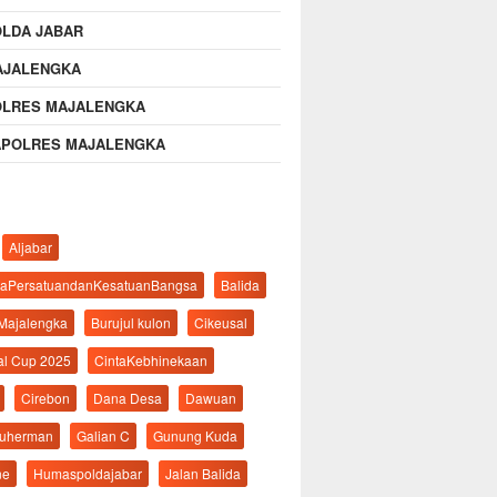
OLDA JABAR
AJALENGKA
OLRES MAJALENGKA
APOLRES MAJALENGKA
Aljabar
aPersatuandanKesatuanBangsa
Balida
 Majalengka
Burujul kulon
Cikeusal
al Cup 2025
CintaKebhinekaan
Cirebon
Dana Desa
Dawuan
suherman
Galian C
Gunung Kuda
ne
Humaspoldajabar
Jalan Balida