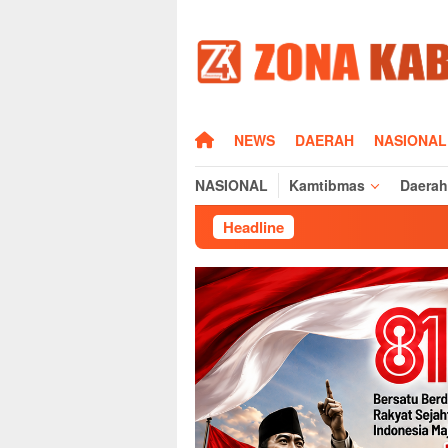
Loncat
ke
konten
HOME
NEWS
DAERAH
NASIONAL
NASIONAL
Kamtibmas
Daerah
Headline
Jelang 