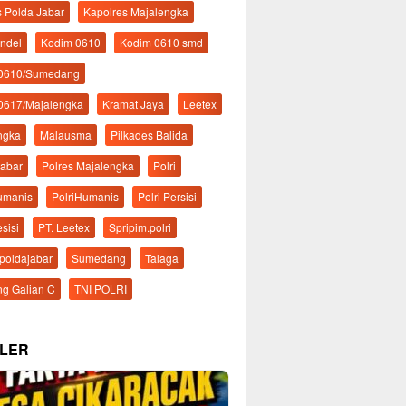
s Polda Jabar
Kapolres Majalengka
ndel
Kodim 0610
Kodim 0610 smd
 0610/Sumedang
0617/Majalengka
Kramat Jaya
Leetex
ngka
Malausma
Pilkades Balida
Jabar
Polres Majalengka
Polri
Humanis
PolriHumanis
Polri Persisi
esisi
PT. Leetex
Spripim.polri
mpoldajabar
Sumedang
Talaga
g Galian C
TNI POLRI
LER