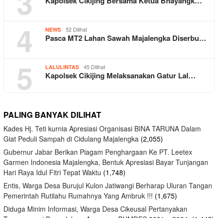
3
Kapolsek Cikijing Bersama Ketua Bhayangk…
4
52 Dilihat
NEWS
Pasca MT2 Lahan Sawah Majalengka Diserbu…
5
45 Dilihat
LALULINTAS
Kapolsek Cikijing Melaksanakan Gatur Lal…
PALING BANYAK DILIHAT
Kades Hj. Teti kurnia Apresiasi Organisasi BINA TARUNA Dalam
Giat Peduli Sampah di Cidulang Majalengka
(2,055)
Gubernur Jabar Berikan Piagam Penghargaan Ke PT. Leetex
Garmen Indonesia Majalengka, Bentuk Apresiasi Bayar Tunjangan
Hari Raya Idul Fitri Tepat Waktu
(1,748)
Entis, Warga Desa Burujul Kulon Jatiwangi Berharap Uluran Tangan
Pemerintah Rutilahu Rumahnya Yang Ambruk !!!
(1,675)
Diduga Minim Informasi, Warga Desa Cikeusal Pertanyakan