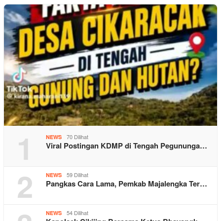
1
70 Dilihat
NEWS
Viral Postingan KDMP di Tengah Pegununga…
2
59 Dilihat
NEWS
Pangkas Cara Lama, Pemkab Majalengka Ter…
54 Dilihat
NEWS