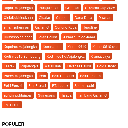
Bupati Majalengka
Burujul kulon
Cikeusal
Cikeusal Cup 2025
CintaKebhinekaan
Cipaku
Cirebon
Dana Desa
Dawuan
eman suherman
Galian C
Gunung Kuda
Headline
Humaspoldajabar
Jalan Balida
Jurnalis Polda Jabar
Kapolres Majalengka
Kasokandel
Kodim 0610
Kodim 0610 smd
Kodim 0610/Sumedang
Kodim 0617/Majalengka
Kramat Jaya
Leetex
Majalengka
Malausma
Pilkades Balida
Polda Jabar
Polres Majalengka
Polri
Polri Humanis
PolriHumanis
Polri Persisi
PolriPresisi
PT. Leetex
Spripim.polri
spripimpoldajabar
Sumedang
Talaga
Tambang Galian C
TNI POLRI
POPULER