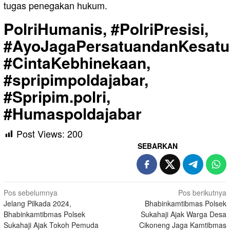
tugas penegakan hukum.
PolriHumanis, #PolriPresisi,
#AyoJagaPersatuandanKesatu
#CintaKebhinekaan,
#spripimpoldajabar,
#Spripim.polri,
#Humaspoldajabar
Post Views:
200
SEBARKAN
Navigasi
Pos sebelumnya
Pos berikutnya
Jelang Pilkada 2024,
Bhabinkamtibmas Polsek
pos
Bhabinkamtibmas Polsek
Sukahaji Ajak Warga Desa
Sukahaji Ajak Tokoh Pemuda
Cikoneng Jaga Kamtibmas