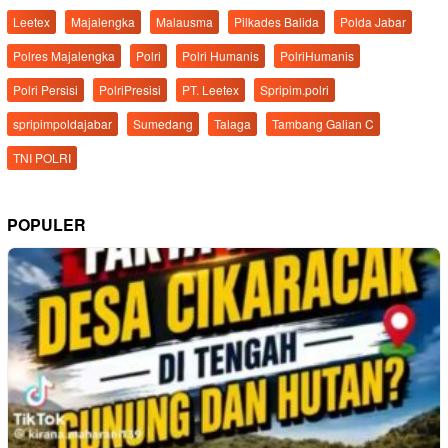
Leetex
Majalengka
Malausma
Pilkades Balida
Polda Jabar
Polres Majalengka
Polri
Polri Humanis
PolriHumanis
Polri Persisi
PolriPresisi
PT. Leetex
Spripim.polri
spripimpoldajabar
Sumedang
Talaga
Tambang Galian C
TNI POLRI
POPULER