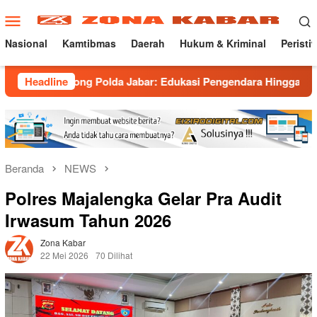
Loncat
Menu
ke
Mobile
konten
Nasional
Kamtibmas
Daerah
Hukum & Kriminal
Peristi
Brong Polda Jabar: Edukasi Pengendara Hingga Ganti Knalpot S
Headline
Beranda
NEWS
Polres Majalengka Gelar Pra Audit
Irwasum Tahun 2026
Zona Kabar
22 Mei 2026
70 Dilihat