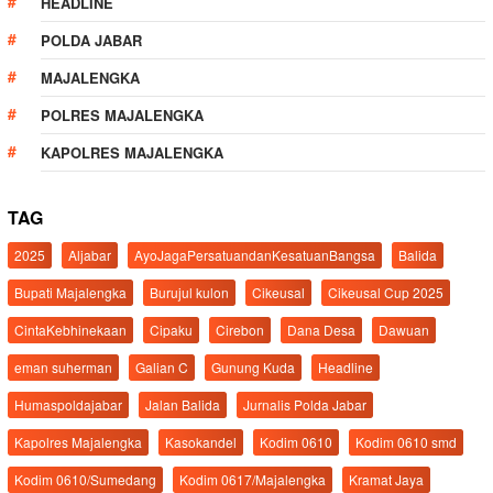
HEADLINE
POLDA JABAR
MAJALENGKA
POLRES MAJALENGKA
KAPOLRES MAJALENGKA
TAG
2025
Aljabar
AyoJagaPersatuandanKesatuanBangsa
Balida
Bupati Majalengka
Burujul kulon
Cikeusal
Cikeusal Cup 2025
CintaKebhinekaan
Cipaku
Cirebon
Dana Desa
Dawuan
eman suherman
Galian C
Gunung Kuda
Headline
Humaspoldajabar
Jalan Balida
Jurnalis Polda Jabar
Kapolres Majalengka
Kasokandel
Kodim 0610
Kodim 0610 smd
Kodim 0610/Sumedang
Kodim 0617/Majalengka
Kramat Jaya