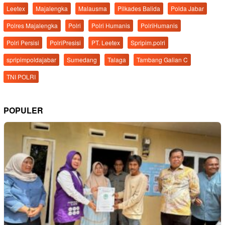
Leetex
Majalengka
Malausma
Pilkades Balida
Polda Jabar
Polres Majalengka
Polri
Polri Humanis
PolriHumanis
Polri Persisi
PolriPresisi
PT. Leetex
Spripim.polri
spripimpoldajabar
Sumedang
Talaga
Tambang Galian C
TNI POLRI
POPULER