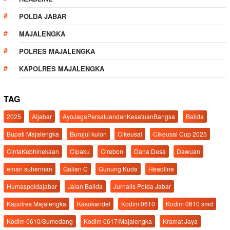
POLDA JABAR
MAJALENGKA
POLRES MAJALENGKA
KAPOLRES MAJALENGKA
TAG
2025
Aljabar
AyoJagaPersatuandanKesatuanBangsa
Balida
Bupati Majalengka
Burujul kulon
Cikeusal
Cikeusal Cup 2025
CintaKebhinekaan
Cipaku
Cirebon
Dana Desa
Dawuan
eman suherman
Galian C
Gunung Kuda
Headline
Humaspoldajabar
Jalan Balida
Jurnalis Polda Jabar
Kapolres Majalengka
Kasokandel
Kodim 0610
Kodim 0610 smd
Kodim 0610/Sumedang
Kodim 0617/Majalengka
Kramat Jaya