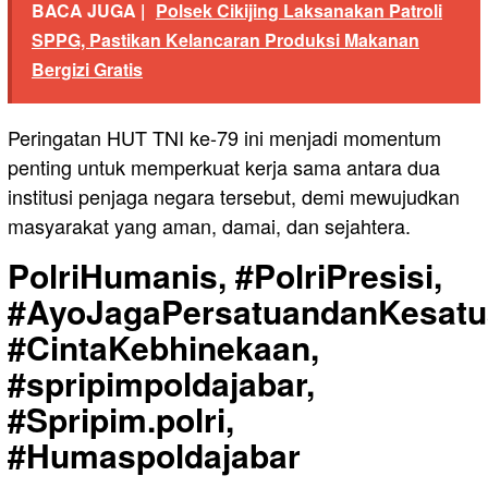
BACA JUGA |
Polsek Cikijing Laksanakan Patroli
SPPG, Pastikan Kelancaran Produksi Makanan
Bergizi Gratis
Peringatan HUT TNI ke-79 ini menjadi momentum
penting untuk memperkuat kerja sama antara dua
institusi penjaga negara tersebut, demi mewujudkan
masyarakat yang aman, damai, dan sejahtera.
PolriHumanis, #PolriPresisi,
#AyoJagaPersatuandanKesatu
#CintaKebhinekaan,
#spripimpoldajabar,
#Spripim.polri,
#Humaspoldajabar