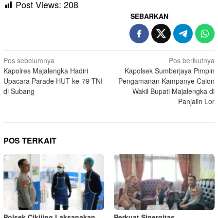
Post Views:
208
SEBARKAN
Navigasi
Pos sebelumnya
Pos berikutnya
Kapolres Majalengka Hadiri
Kapolsek Sumberjaya Pimpin
pos
Upacara Parade HUT ke-79 TNI
Pengamanan Kampanye Calon
di Subang
Wakil Bupati Majalengka di
Panjalin Lor
POS TERKAIT
Polsek Cikijing Laksanakan
Perkuat Sinergitas