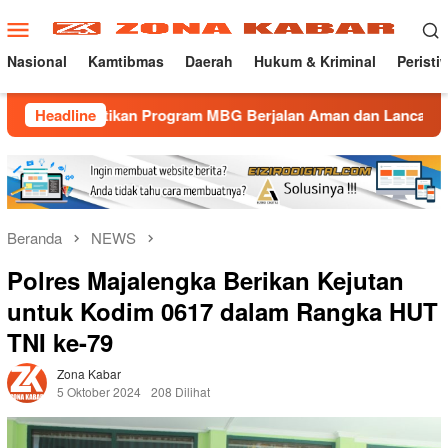
Loncat
Menu
ke
Mobile
konten
Nasional
Kamtibmas
Daerah
Hukum & Kriminal
Peristi
ikan Program MBG Berjalan Aman dan Lancar
Headline
Gatur Lalin
Beranda
NEWS
Polres Majalengka Berikan Kejutan
untuk Kodim 0617 dalam Rangka HUT
TNI ke-79
Zona Kabar
5 Oktober 2024
208 Dilihat