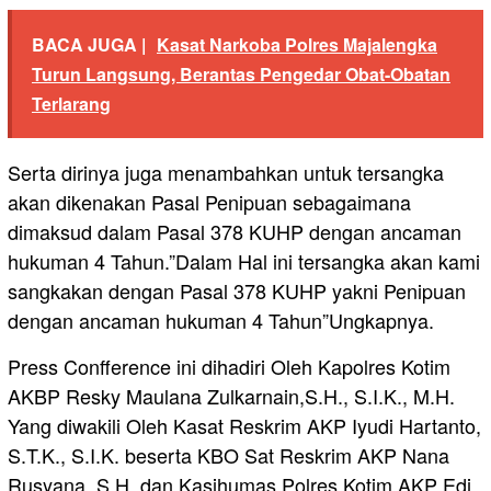
BACA JUGA |
Kasat Narkoba Polres Majalengka
Turun Langsung, Berantas Pengedar Obat-Obatan
Terlarang
Serta dirinya juga menambahkan untuk tersangka
akan dikenakan Pasal Penipuan sebagaimana
dimaksud dalam Pasal 378 KUHP dengan ancaman
hukuman 4 Tahun.”Dalam Hal ini tersangka akan kami
sangkakan dengan Pasal 378 KUHP yakni Penipuan
dengan ancaman hukuman 4 Tahun”Ungkapnya.
Press Confference ini dihadiri Oleh Kapolres Kotim
AKBP Resky Maulana Zulkarnain,S.H., S.I.K., M.H.
Yang diwakili Oleh Kasat Reskrim AKP Iyudi Hartanto,
S.T.K., S.I.K. beserta KBO Sat Reskrim AKP Nana
Rusyana, S.H. dan Kasihumas Polres Kotim AKP Edi