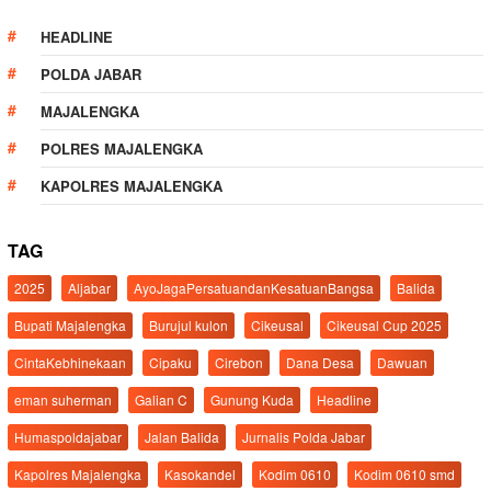
HEADLINE
POLDA JABAR
MAJALENGKA
POLRES MAJALENGKA
KAPOLRES MAJALENGKA
TAG
2025
Aljabar
AyoJagaPersatuandanKesatuanBangsa
Balida
Bupati Majalengka
Burujul kulon
Cikeusal
Cikeusal Cup 2025
CintaKebhinekaan
Cipaku
Cirebon
Dana Desa
Dawuan
eman suherman
Galian C
Gunung Kuda
Headline
Humaspoldajabar
Jalan Balida
Jurnalis Polda Jabar
Kapolres Majalengka
Kasokandel
Kodim 0610
Kodim 0610 smd