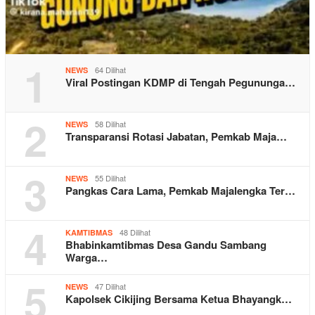
1
64 Dilihat
NEWS
Viral Postingan KDMP di Tengah Pegununga…
2
58 Dilihat
NEWS
Transparansi Rotasi Jabatan, Pemkab Maja…
3
55 Dilihat
NEWS
Pangkas Cara Lama, Pemkab Majalengka Ter…
4
48 Dilihat
KAMTIBMAS
Bhabinkamtibmas Desa Gandu Sambang
Warga…
5
47 Dilihat
NEWS
Kapolsek Cikijing Bersama Ketua Bhayangk…