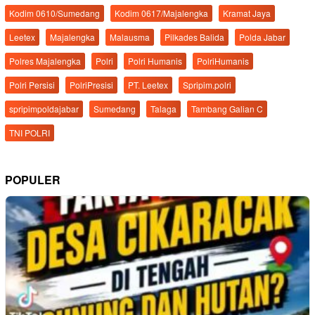
Kodim 0610/Sumedang
Kodim 0617/Majalengka
Kramat Jaya
Leetex
Majalengka
Malausma
Pilkades Balida
Polda Jabar
Polres Majalengka
Polri
Polri Humanis
PolriHumanis
Polri Persisi
PolriPresisi
PT. Leetex
Spripim.polri
spripimpoldajabar
Sumedang
Talaga
Tambang Galian C
TNI POLRI
POPULER