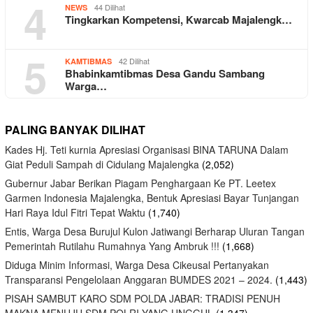
4
44 Dilihat
NEWS
Tingkarkan Kompetensi, Kwarcab Majalengk…
5
42 Dilihat
KAMTIBMAS
Bhabinkamtibmas Desa Gandu Sambang
Warga…
PALING BANYAK DILIHAT
Kades Hj. Teti kurnia Apresiasi Organisasi BINA TARUNA Dalam
Giat Peduli Sampah di Cidulang Majalengka
(2,052)
Gubernur Jabar Berikan Piagam Penghargaan Ke PT. Leetex
Garmen Indonesia Majalengka, Bentuk Apresiasi Bayar Tunjangan
Hari Raya Idul Fitri Tepat Waktu
(1,740)
Entis, Warga Desa Burujul Kulon Jatiwangi Berharap Uluran Tangan
Pemerintah Rutilahu Rumahnya Yang Ambruk !!!
(1,668)
Diduga Minim Informasi, Warga Desa Cikeusal Pertanyakan
Transparansi Pengelolaan Anggaran BUMDES 2021 – 2024.
(1,443)
PISAH SAMBUT KARO SDM POLDA JABAR: TRADISI PENUH