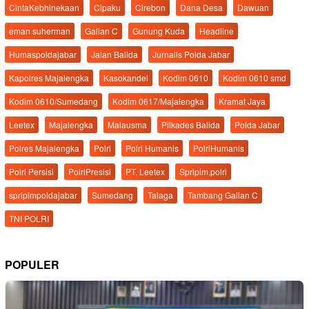
CintaKebhinekaan
Cipaku
Cirebon
Dana Desa
Dawuan
eman suherman
Galian C
Gunung Kuda
Headline
Humaspoldajabar
Jalan Balida
Jurnalis Polda Jabar
Kapolres Majalengka
Kasokandel
Kodim 0610
Kodim 0610 smd
Kodim 0610/Sumedang
Kodim 0617/Majalengka
Kramat Jaya
Leetex
Majalengka
Malausma
Pilkades Balida
Polda Jabar
Polres Majalengka
Polri
Polri Humanis
PolriHumanis
Polri Persisi
PolriPresisi
PT. Leetex
Spripim.polri
spripimpoldajabar
Sumedang
Talaga
Tambang Galian C
TNI POLRI
POPULER