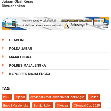
Jutaan Obat Keras
Dimusnahkan
HEADLINE
POLDA JABAR
MAJALENGKA
POLRES MAJALENGKA
KAPOLRES MAJALENGKA
TAG
2025
Aljabar
AyoJagaPersatuandanKesatuanBangsa
Balida
Bupati Majalengka
Burujul kulon
Cikeusal
Cikeusal Cup 2025