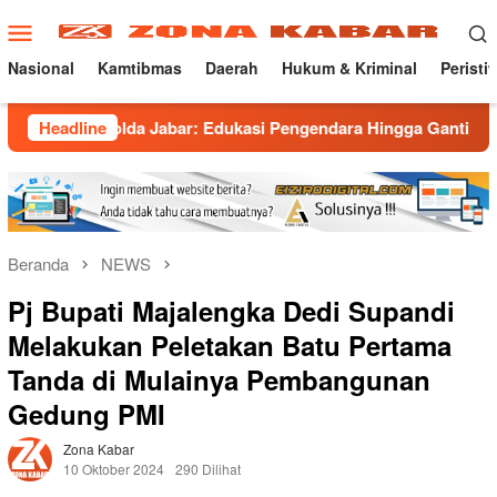
Loncat
Menu
ke
Mobile
konten
Nasional
Kamtibmas
Daerah
Hukum & Kriminal
Peristi
da Jabar: Edukasi Pengendara Hingga Ganti Knalpot Sukarela
Headline
Beranda
NEWS
Pj Bupati Majalengka Dedi Supandi
Melakukan Peletakan Batu Pertama
Tanda di Mulainya Pembangunan
Gedung PMI
Zona Kabar
10 Oktober 2024
290 Dilihat