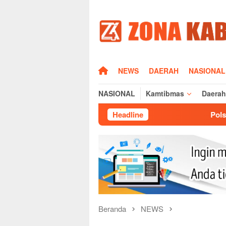
Loncat
ke
konten
HOME
NEWS
DAERAH
NASIONAL
NASIONAL
Kamtibmas
Daerah
Headline
Polsek Cikijing Laksanak
Beranda
NEWS