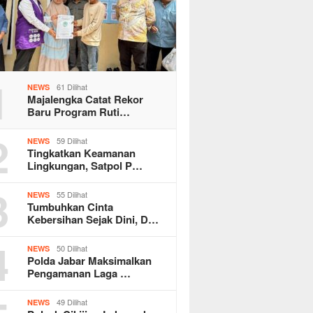
1
61 Dilihat
NEWS
Majalengka Catat Rekor
Baru Program Ruti…
2
59 Dilihat
NEWS
Tingkatkan Keamanan
Lingkungan, Satpol P…
3
55 Dilihat
NEWS
Tumbuhkan Cinta
Kebersihan Sejak Dini, D…
4
50 Dilihat
NEWS
Polda Jabar Maksimalkan
Pengamanan Laga …
49 Dilihat
NEWS