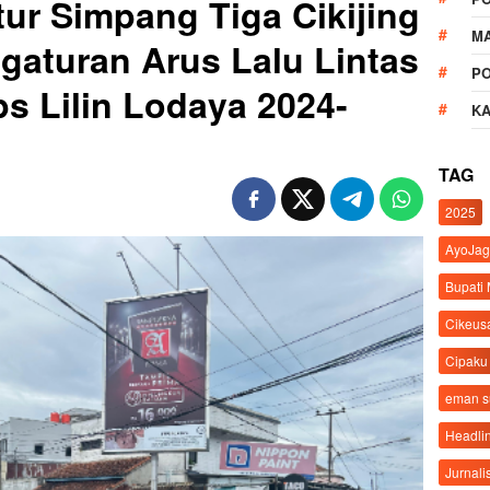
tur Simpang Tiga Cikijing
M
aturan Arus Lalu Lintas
P
s Lilin Lodaya 2024-
K
TAG
2025
AyoJag
Bupati
Cikeus
Cipaku
eman 
Headli
Jurnali