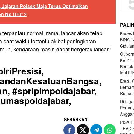
 Jajaran Polsek Maja Terus Optimalkan
n No Urut 2
PALI
h terpantau normal, ramai lancar akan tetapi
Kades H
BINA T
a saat waktu tertentu akibat peningkatan
Cidula
Namun, kendaraan masih dapat bergerak lancar,”
Gubern
Ke PT.
Bentuk
lriPresisi,
Idul Fi
uandanKesatuanBangsa,
Entis, 
Berhar
n, #spripimpoldajabar,
Rumahn
Humaspoldajabar,
Diduga
Pertan
Anggar
SEBARKAN
PISAH
TRADI