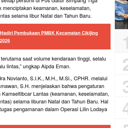
 setiap personil di Pos Gatur Simpang Tiga
tuk menciptakan keamanan, keselamatan,
lintas selama libur Natal dan Tahun Baru.
g Hadiri Pembukaan PMBK Kecamatan Cikijing
 2026
 terutama saat volume kendaraan tinggi, selalu
alu lintas,” ungkap Aipda Eman.
a Novianto, S.I.K., M.H., M.Si., CPHR. melalui
smawan, S.H. menjelaskan bahwa pengaturan
an Kamseltibcar Lantas (keamanan, keselamatan,
lintas) selama liburan Natal dan Tahun Baru. Hal
i tugas pengamanan dalam Operasi Lilin Lodaya