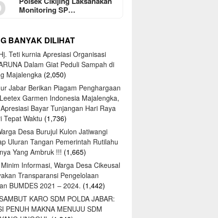
5
Polsek Cikijing Laksanakan
Monitoring SP…
NG BANYAK DILIHAT
j. Teti kurnia Apresiasi Organisasi
ARUNA Dalam Giat Peduli Sampah di
ng Majalengka
(2,050)
ur Jabar Berikan Piagam Penghargaan
 Leetex Garmen Indonesia Majalengka,
 Apresiasi Bayar Tunjangan Hari Raya
tri Tepat Waktu
(1,736)
Warga Desa Burujul Kulon Jatiwangi
ap Uluran Tangan Pemerintah Rutilahu
ya Yang Ambruk !!!
(1,665)
 Minim Informasi, Warga Desa Cikeusal
yakan Transparansi Pengelolaan
an BUMDES 2021 – 2024.
(1,442)
 SAMBUT KARO SDM POLDA JABAR:
SI PENUH MAKNA MENUJU SDM