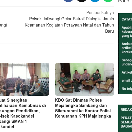
POLRI
Pos berikutnya
Polsek Jatiwangi Gelar Patroli Dialogis, Jamin
angi
Keamanan Kegiatan Perayaan Natal dan Tahun
Baru
uat Sinergitas
KBO Sat Binmas Polres
liharaan Kamtibmas di
Majalengka Sambang dan
kungan Pendidikan,
Silaturahmi ke Kantor Polisi
lsek Kasokandel
Kehutanan KPH Majalengka
bangi SMAN 1
kandel