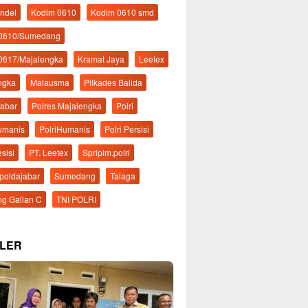
ndel
Kodim 0610
Kodim 0610 smd
 0610/Sumedang
0617/Majalengka
Kramat Jaya
Leetex
ngka
Malausma
Pilkades Balida
Jabar
Polres Majalengka
Polri
Humanis
PolriHumanis
Polri Persisi
esisi
PT. Leetex
Spripim.polri
mpoldajabar
Sumedang
Talaga
g Galian C
TNI POLRI
LER