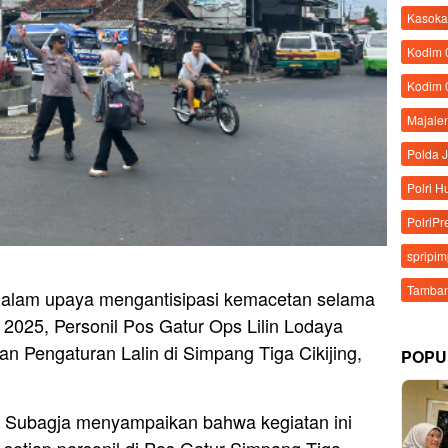
Kasoka
Kodim
Kodim 
Majale
Polda 
Polri 
PolriPr
spripi
Tamban
alam upaya mengantisipasi kemacetan selama
u 2025, Personil Pos Gatur Ops Lilin Lodaya
 Pengaturan Lalin di Simpang Tiga Cikijing,
POPU
n Subagja menyampaikan bahwa kegiatan ini