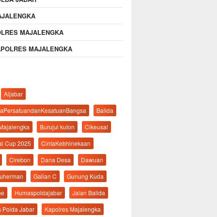
AJALENGKA
OLRES MAJALENGKA
APOLRES MAJALENGKA
Aljabar
aPersatuandanKesatuanBangsa
Balida
 Majalengka
Burujul kulon
Cikeusal
al Cup 2025
CintaKebhinekaan
Cirebon
Dana Desa
Dawuan
suherman
Galian C
Gunung Kuda
ne
Humaspoldajabar
Jalan Balida
s Polda Jabar
Kapolres Majalengka