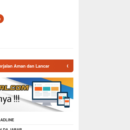
n
ar
Gatur Lalin Pagi Polsek Malausma, Wujud Pelayanan
ADLINE
OLDA JABAR