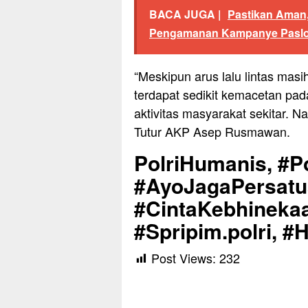
BACA JUGA |
Pastikan Aman,
Pengamanan Kampanye Paslo
“Meskipun arus lalu lintas masi
terdapat sedikit kemacetan pad
aktivitas masyarakat sekitar. 
Tutur AKP Asep Rusmawan.
PolriHumanis, #Po
#AyoJagaPersat
#CintaKebhinekaa
#Spripim.polri, #
Post Views:
232