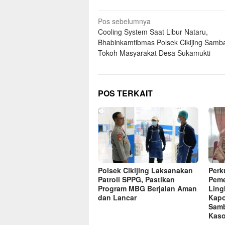
Navigasi
Pos sebelumnya
Cooling System Saat Libur Nataru,
pos
Bhabinkamtibmas Polsek Cikijing Samb
Tokoh Masyarakat Desa Sukamukti
POS TERKAIT
Polsek Cikijing Laksanakan
Perk
Patroli SPPG, Pastikan
Peme
Program MBG Berjalan Aman
Ling
dan Lancar
Kapo
Sam
Kaso