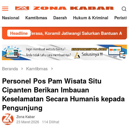
Loncat
Menu
ke
Mobile
konten
Nasional
Kamtibmas
Daerah
Hukum & Kriminal
Peristi
erasa, Koramil Jatiwangi Salurkan Bantuan Air Bersih untuk W
Headline
Beranda
Kamtibmas
Personel Pos Pam Wisata Situ
Cipanten Berikan Imbauan
Keselamatan Secara Humanis kepada
Pengunjung
Zona Kabar
23 Maret 2026
114 Dilihat