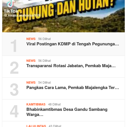
1
56 Dilihat
NEWS
Viral Postingan KDMP di Tengah Pegununga…
2
56 Dilihat
NEWS
Transparansi Rotasi Jabatan, Pemkab Maja…
3
54 Dilihat
NEWS
Pangkas Cara Lama, Pemkab Majalengka Ter…
4
48 Dilihat
KAMTIBMAS
Bhabinkamtibmas Desa Gandu Sambang
Warga…
43 Dilihat
LALULINTAS