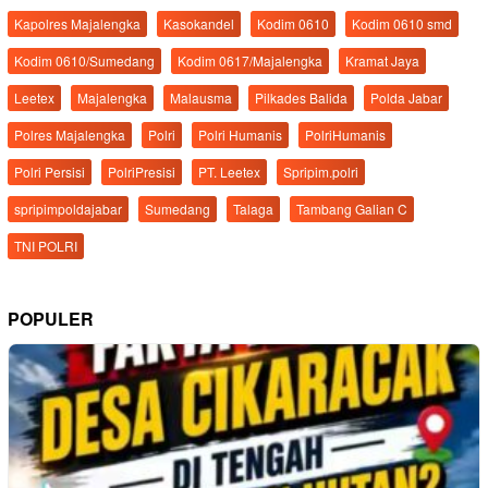
Kapolres Majalengka
Kasokandel
Kodim 0610
Kodim 0610 smd
Kodim 0610/Sumedang
Kodim 0617/Majalengka
Kramat Jaya
Leetex
Majalengka
Malausma
Pilkades Balida
Polda Jabar
Polres Majalengka
Polri
Polri Humanis
PolriHumanis
Polri Persisi
PolriPresisi
PT. Leetex
Spripim.polri
spripimpoldajabar
Sumedang
Talaga
Tambang Galian C
TNI POLRI
POPULER