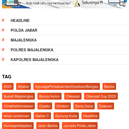
HEADLINE
POLDA JABAR
MAJALENGKA
POLRES MAJALENGKA
KAPOLRES MAJALENGKA
TAG
2025
Aljabar
AyoJagaPersatuandanKesatuanBangsa
Balida
Bupati Majalengka
Burujul kulon
Cikeusal
Cikeusal Cup 2025
CintaKebhinekaan
Cipaku
Cirebon
Dana Desa
Dawuan
eman suherman
Galian C
Gunung Kuda
Headline
Humaspoldajabar
Jalan Balida
Jurnalis Polda Jabar