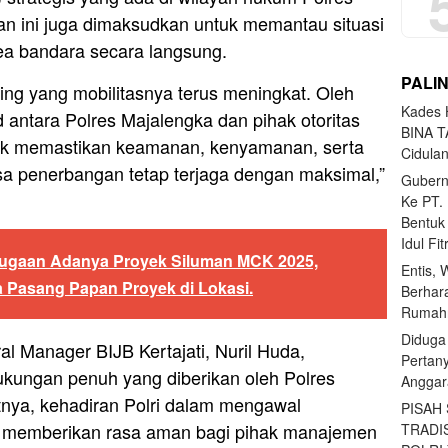
gan ini juga dimaksudkan untuk memantau situasi
ea bandara secara langsung.
PALI
ting yang mobilitasnya terus meningkat. Oleh
Kades H
id antara Polres Majalengka dan pihak otoritas
BINA T
tuk memastikan keamanan, kenyamanan, serta
Cidula
a penerbangan tetap terjaga dengan maksimal,”
Gubern
Ke PT.
Bentuk
Idul Fi
ugaan Adanya Proyek Siluman MCK 2025,
Entis, 
 Pasang Papan Proyek di Lokasi.
Berhar
Rumahn
Diduga
al Manager BIJB Kertajati, Nuril Huda,
Pertan
ukungan penuh yang diberikan oleh Polres
Anggar
tnya, kehadiran Polri dalam mengawal
PISAH
 memberikan rasa aman bagi pihak manajemen
TRADI