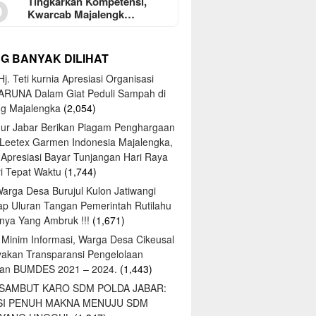
5
Tingkarkan Kompetensi,
Kwarcab Majalengk…
NG BANYAK DILIHAT
j. Teti kurnia Apresiasi Organisasi
ARUNA Dalam Giat Peduli Sampah di
ng Majalengka
(2,054)
ur Jabar Berikan Piagam Penghargaan
 Leetex Garmen Indonesia Majalengka,
 Apresiasi Bayar Tunjangan Hari Raya
tri Tepat Waktu
(1,744)
Warga Desa Burujul Kulon Jatiwangi
ap Uluran Tangan Pemerintah Rutilahu
ya Yang Ambruk !!!
(1,671)
 Minim Informasi, Warga Desa Cikeusal
yakan Transparansi Pengelolaan
an BUMDES 2021 – 2024.
(1,443)
 SAMBUT KARO SDM POLDA JABAR:
SI PENUH MAKNA MENUJU SDM