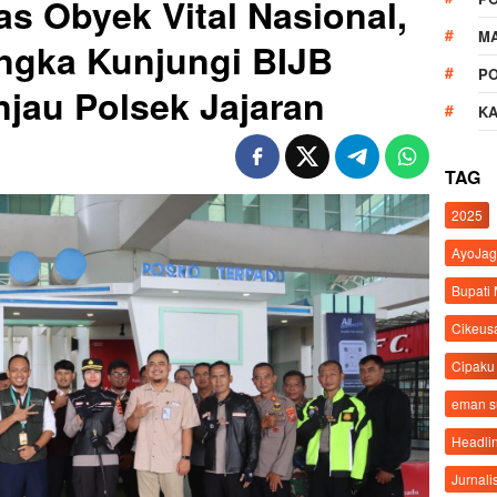
as Obyek Vital Nasional,
M
ngka Kunjungi BIJB
P
injau Polsek Jajaran
K
TAG
2025
AyoJag
Bupati
Cikeus
Cipaku
eman 
Headli
Jurnali