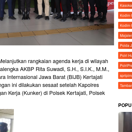
Kasoka
Kodim
Kodim 
Majale
Polda 
Polri 
elanjutkan rangkaian agenda kerja di wilayah
PolriPr
alengka AKBP Rita Suwadi, S.H., S.I.K., M.M.,
 Internasional Jawa Barat (BIJB) Kertajati
spripi
gan ini dilakukan sesaat setelah Kapolres
Tamban
 Kerja (Kunker) di Polsek Kertajati, Polsek
POPU