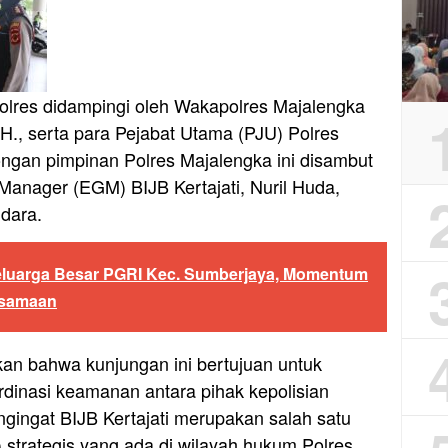
olres didampingi oleh Wakapolres Majalengka
H., serta para Pejabat Utama (PJU) Polres
gan pimpinan Polres Majalengka ini disambut
Manager (EGM) BIJB Kertajati, Nuril Huda,
dara.
Keluarga Besar PGRI Kec. Sumberjaya, Momentum
rsamaan
n bahwa kunjungan ini bertujuan untuk
rdinasi keamanan antara pihak kepolisian
gingat BIJB Kertajati merupakan salah satu
) strategis yang ada di wilayah hukum Polres