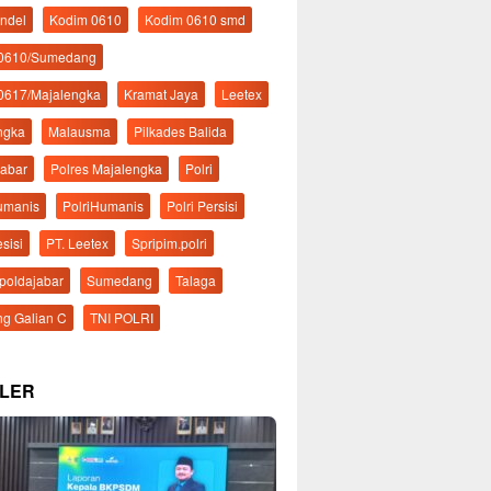
ndel
Kodim 0610
Kodim 0610 smd
 0610/Sumedang
0617/Majalengka
Kramat Jaya
Leetex
ngka
Malausma
Pilkades Balida
Jabar
Polres Majalengka
Polri
Humanis
PolriHumanis
Polri Persisi
esisi
PT. Leetex
Spripim.polri
mpoldajabar
Sumedang
Talaga
g Galian C
TNI POLRI
LER