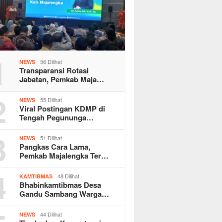
1
56 Dilihat
NEWS
Transparansi Rotasi
Jabatan, Pemkab Maja…
2
55 Dilihat
NEWS
Viral Postingan KDMP di
Tengah Pegununga…
3
51 Dilihat
NEWS
Pangkas Cara Lama,
Pemkab Majalengka Ter…
4
48 Dilihat
KAMTIBMAS
Bhabinkamtibmas Desa
Gandu Sambang Warga…
44 Dilihat
NEWS