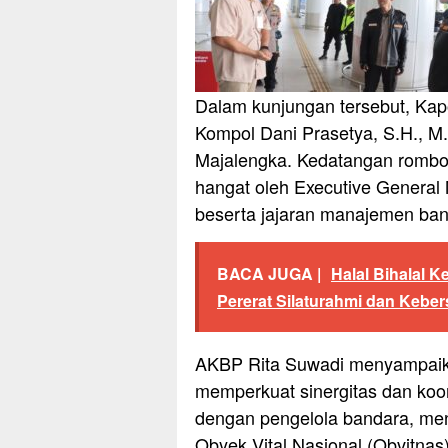
Dalam kunjungan tersebut, Kap
Kompol Dani Prasetya, S.H., M.
Majalengka. Kedatangan rombon
hangat oleh Executive General 
beserta jajaran manajemen ban
BACA JUGA |
Halal Bihalal 
Pererat Silaturahmi dan Kebe
AKBP Rita Suwadi menyampaika
memperkuat sinergitas dan koo
dengan pengelola bandara, men
Obyek Vital Nasional (Obvitnas