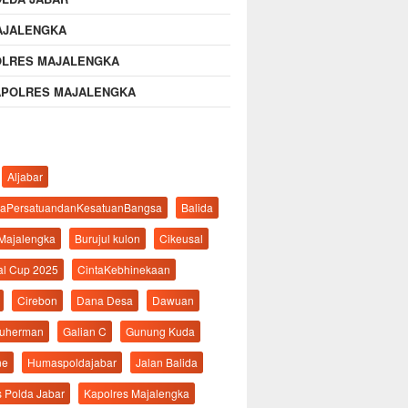
AJALENGKA
OLRES MAJALENGKA
APOLRES MAJALENGKA
Aljabar
aPersatuandanKesatuanBangsa
Balida
 Majalengka
Burujul kulon
Cikeusal
al Cup 2025
CintaKebhinekaan
Cirebon
Dana Desa
Dawuan
suherman
Galian C
Gunung Kuda
ne
Humaspoldajabar
Jalan Balida
s Polda Jabar
Kapolres Majalengka