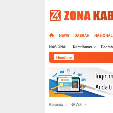
Loncat
ke
konten
HOME
NEWS
DAERAH
NASIONAL
NASIONAL
Kamtibmas
Daerah
Headline
Dampak Mus
Beranda
NEWS