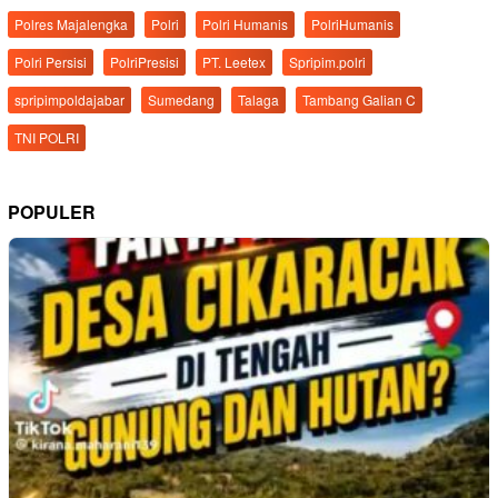
Polres Majalengka
Polri
Polri Humanis
PolriHumanis
Polri Persisi
PolriPresisi
PT. Leetex
Spripim.polri
spripimpoldajabar
Sumedang
Talaga
Tambang Galian C
TNI POLRI
POPULER