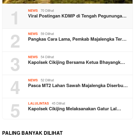
1
70 Dilihat
NEWS
Viral Postingan KDMP di Tengah Pegununga…
2
59 Dilihat
NEWS
Pangkas Cara Lama, Pemkab Majalengka Ter…
3
54 Dilihat
NEWS
Kapolsek Cikijing Bersama Ketua Bhayangk…
4
52 Dilihat
NEWS
Pasca MT2 Lahan Sawah Majalengka Diserbu…
5
45 Dilihat
LALULINTAS
Kapolsek Cikijing Melaksanakan Gatur Lal…
PALING BANYAK DILIHAT