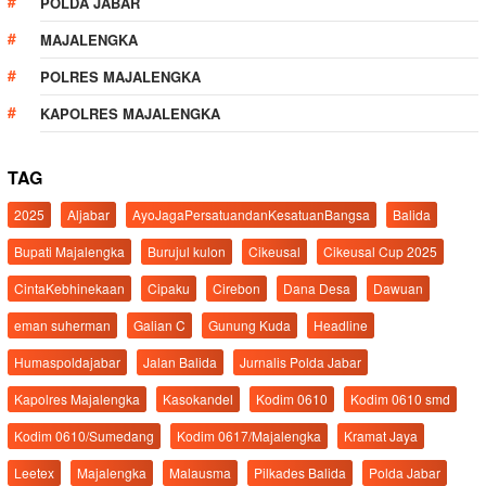
POLDA JABAR
MAJALENGKA
POLRES MAJALENGKA
KAPOLRES MAJALENGKA
TAG
2025
Aljabar
AyoJagaPersatuandanKesatuanBangsa
Balida
Bupati Majalengka
Burujul kulon
Cikeusal
Cikeusal Cup 2025
CintaKebhinekaan
Cipaku
Cirebon
Dana Desa
Dawuan
eman suherman
Galian C
Gunung Kuda
Headline
Humaspoldajabar
Jalan Balida
Jurnalis Polda Jabar
Kapolres Majalengka
Kasokandel
Kodim 0610
Kodim 0610 smd
Kodim 0610/Sumedang
Kodim 0617/Majalengka
Kramat Jaya
Leetex
Majalengka
Malausma
Pilkades Balida
Polda Jabar