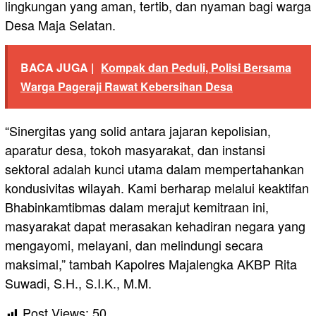
lingkungan yang aman, tertib, dan nyaman bagi warga
Desa Maja Selatan.
BACA JUGA |
Kompak dan Peduli, Polisi Bersama
Warga Pageraji Rawat Kebersihan Desa
“Sinergitas yang solid antara jajaran kepolisian,
aparatur desa, tokoh masyarakat, dan instansi
sektoral adalah kunci utama dalam mempertahankan
kondusivitas wilayah. Kami berharap melalui keaktifan
Bhabinkamtibmas dalam merajut kemitraan ini,
masyarakat dapat merasakan kehadiran negara yang
mengayomi, melayani, dan melindungi secara
maksimal,” tambah Kapolres Majalengka AKBP Rita
Suwadi, S.H., S.I.K., M.M.
Post Views:
50