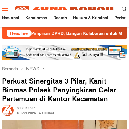
Loncat
Menu
ke
Mobile
konten
Nasional
Kamtibmas
Daerah
Hukum & Kriminal
Peristi
a Pimpinan DPRD, Bangun Kolaborasi untuk Majalengka Kondus
Headline
Beranda
NEWS
Perkuat Sinergitas 3 Pilar, Kanit
Binmas Polsek Panyingkiran Gelar
Pertemuan di Kantor Kecamatan
Zona Kabar
18 Mei 2026
49 Dilihat