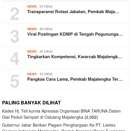
2
53 Dilihat
NEWS
Transparansi Rotasi Jabatan, Pemkab Maja…
3
49 Dilihat
NEWS
Viral Postingan KDMP di Tengah Pegununga…
4
44 Dilihat
NEWS
Tingkarkan Kompetensi, Kwarcab Majalengk…
5
43 Dilihat
NEWS
Pangkas Cara Lama, Pemkab Majalengka Ter…
PALING BANYAK DILIHAT
Kades Hj. Teti kurnia Apresiasi Organisasi BINA TARUNA Dalam
Giat Peduli Sampah di Cidulang Majalengka
(2,052)
Gubernur Jabar Berikan Piagam Penghargaan Ke PT. Leetex
Garmen Indonesia Majalengka, Bentuk Apresiasi Bayar Tunjangan