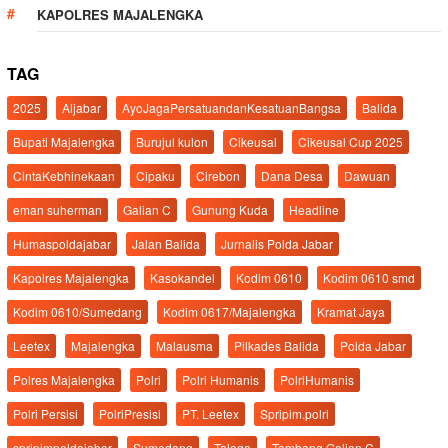
KAPOLRES MAJALENGKA
TAG
2025
Aljabar
AyoJagaPersatuandanKesatuanBangsa
Balida
Bupati Majalengka
Burujul kulon
Cikeusal
Cikeusal Cup 2025
CintaKebhinekaan
Cipaku
Cirebon
Dana Desa
Dawuan
eman suherman
Galian C
Gunung Kuda
Headline
Humaspoldajabar
Jalan Balida
Jurnalis Polda Jabar
Kapolres Majalengka
Kasokandel
Kodim 0610
Kodim 0610 smd
Kodim 0610/Sumedang
Kodim 0617/Majalengka
Kramat Jaya
Leetex
Majalengka
Malausma
Pilkades Balida
Polda Jabar
Polres Majalengka
Polri
Polri Humanis
PolriHumanis
Polri Persisi
PolriPresisi
PT. Leetex
Spripim.polri
spripimpoldajabar
Sumedang
Talaga
Tambang Galian C