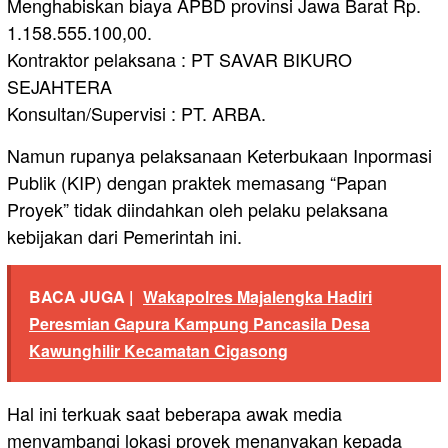
Menghabiskan biaya APBD provinsi Jawa Barat Rp.
1.158.555.100,00.
Kontraktor pelaksana : PT SAVAR BIKURO
SEJAHTERA
Konsultan/Supervisi : PT. ARBA.
Namun rupanya pelaksanaan Keterbukaan Inpormasi
Publik (KIP) dengan praktek memasang “Papan
Proyek” tidak diindahkan oleh pelaku pelaksana
kebijakan dari Pemerintah ini.
BACA JUGA |
Wakapolres Majalengka Hadiri
Peresmian Gapura Kampung Pancasila Desa
Kawunghilir Kecamatan Cigasong
Hal ini terkuak saat beberapa awak media
menyambangi lokasi proyek menanyakan kepada