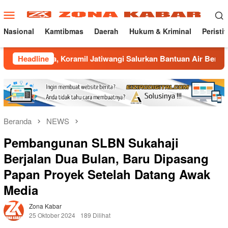
Loncat
Menu
ke
Mobile
konten
Nasional
Kamtibmas
Daerah
Hukum & Kriminal
Peristi
Koramil Jatiwangi Salurkan Bantuan Air Bersih untuk Warga D
Headline
Beranda
NEWS
Pembangunan SLBN Sukahaji
Berjalan Dua Bulan, Baru Dipasang
Papan Proyek Setelah Datang Awak
Media
Zona Kabar
25 Oktober 2024
189 Dilihat