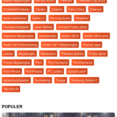
Bupati Majalengka
Burujul kulon
Cikeusal
Cikeusal Cup 2025
CintaKebhinekaan
Cipaku
Cirebon
Dana Desa
Dawuan
eman suherman
Galian C
Gunung Kuda
Headline
Humaspoldajabar
Jalan Balida
Jurnalis Polda Jabar
Kapolres Majalengka
Kasokandel
Kodim 0610
Kodim 0610 smd
Kodim 0610/Sumedang
Kodim 0617/Majalengka
Kramat Jaya
Leetex
Majalengka
Malausma
Pilkades Balida
Polda Jabar
Polres Majalengka
Polri
Polri Humanis
PolriHumanis
Polri Persisi
PolriPresisi
PT. Leetex
Spripim.polri
spripimpoldajabar
Sumedang
Talaga
Tambang Galian C
TNI POLRI
POPULER