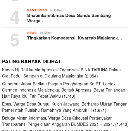
4
48 Dilihat
KAMTIBMAS
Bhabinkamtibmas Desa Gandu Sambang
Warga…
5
44 Dilihat
NEWS
Tingkarkan Kompetensi, Kwarcab Majalengk…
PALING BANYAK DILIHAT
Kades Hj. Teti kurnia Apresiasi Organisasi BINA TARUNA Dalam
Giat Peduli Sampah di Cidulang Majalengka
(2,054)
Gubernur Jabar Berikan Piagam Penghargaan Ke PT. Leetex
Garmen Indonesia Majalengka, Bentuk Apresiasi Bayar Tunjangan
Hari Raya Idul Fitri Tepat Waktu
(1,743)
Entis, Warga Desa Burujul Kulon Jatiwangi Berharap Uluran Tangan
Pemerintah Rutilahu Rumahnya Yang Ambruk !!!
(1,671)
Diduga Minim Informasi, Warga Desa Cikeusal Pertanyakan
Transparansi Pengelolaan Anggaran BUMDES 2021 – 2024.
(1,443)