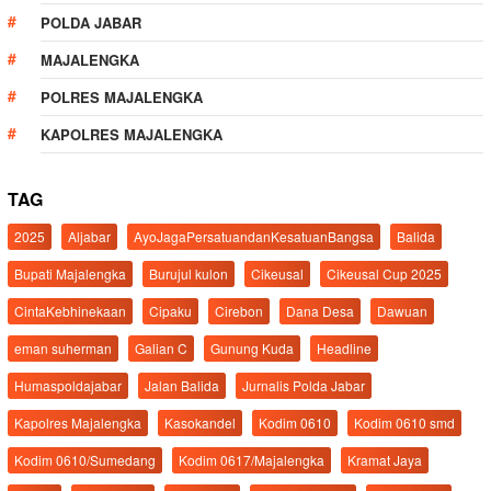
POLDA JABAR
MAJALENGKA
POLRES MAJALENGKA
KAPOLRES MAJALENGKA
TAG
2025
Aljabar
AyoJagaPersatuandanKesatuanBangsa
Balida
Bupati Majalengka
Burujul kulon
Cikeusal
Cikeusal Cup 2025
CintaKebhinekaan
Cipaku
Cirebon
Dana Desa
Dawuan
eman suherman
Galian C
Gunung Kuda
Headline
Humaspoldajabar
Jalan Balida
Jurnalis Polda Jabar
Kapolres Majalengka
Kasokandel
Kodim 0610
Kodim 0610 smd
Kodim 0610/Sumedang
Kodim 0617/Majalengka
Kramat Jaya