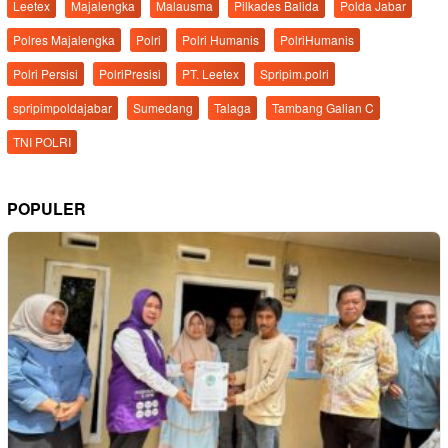
Leetex
Majalengka
Malausma
Pilkades Balida
Polda Jabar
Polres Majalengka
Polri
Polri Humanis
PolriHumanis
Polri Persisi
PolriPresisi
PT. Leetex
Spripim.polri
spripimpoldajabar
Sumedang
Talaga
Tambang Galian C
TNI POLRI
POPULER