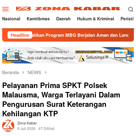
Loncat
Menu
ke
Mobile
konten
Nasional
Kamtibmas
Daerah
Hukum & Kriminal
Peristi
astikan Program MBG Berjalan Aman dan Lancar
Headline
Gatur La
Beranda
NEWS
Pelayanan Prima SPKT Polsek
Malausma, Warga Terlayani Dalam
Pengurusan Surat Keterangan
Kehilangan KTP
Zona Kabar
9 Juli 2026
47 Dilihat