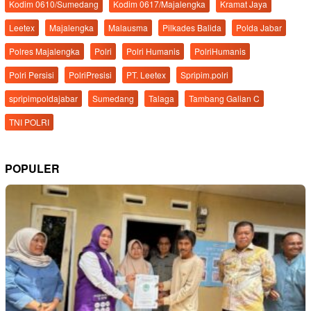
Kodim 0610/Sumedang
Kodim 0617/Majalengka
Kramat Jaya
Leetex
Majalengka
Malausma
Pilkades Balida
Polda Jabar
Polres Majalengka
Polri
Polri Humanis
PolriHumanis
Polri Persisi
PolriPresisi
PT. Leetex
Spripim.polri
spripimpoldajabar
Sumedang
Talaga
Tambang Galian C
TNI POLRI
POPULER