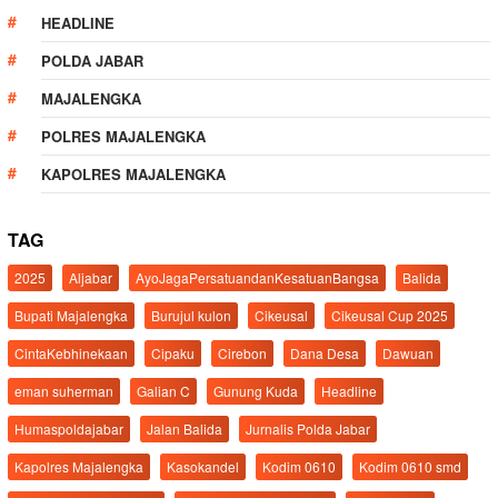
HEADLINE
POLDA JABAR
MAJALENGKA
POLRES MAJALENGKA
KAPOLRES MAJALENGKA
TAG
2025
Aljabar
AyoJagaPersatuandanKesatuanBangsa
Balida
Bupati Majalengka
Burujul kulon
Cikeusal
Cikeusal Cup 2025
CintaKebhinekaan
Cipaku
Cirebon
Dana Desa
Dawuan
eman suherman
Galian C
Gunung Kuda
Headline
Humaspoldajabar
Jalan Balida
Jurnalis Polda Jabar
Kapolres Majalengka
Kasokandel
Kodim 0610
Kodim 0610 smd