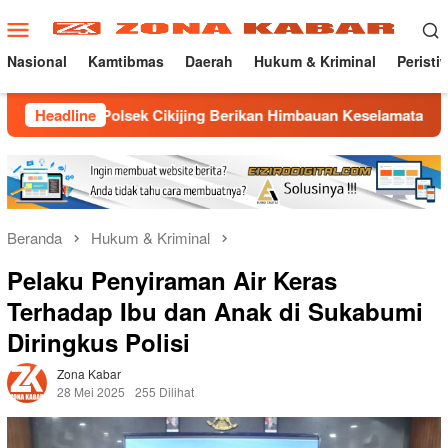
Loncat
Menu
ke
Mobile
konten
Nasional
Kamtibmas
Daerah
Hukum & Kriminal
Peristi
Polsek Cikijing Berikan Himbauan Keselamatan dan Kamtibmas
Headline
Beranda
Hukum & Kriminal
Pelaku Penyiraman Air Keras
Terhadap Ibu dan Anak di Sukabumi
Diringkus Polisi
Zona Kabar
28 Mei 2025
255 Dilihat