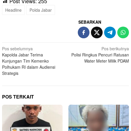
Post Views:
255
Headline
Polda Jabar
SEBARKAN
Navigasi
Pos sebelumnya
Pos berikutnya
Kapolda Jabar Terima
Polisi Ringkus Pencuri Ratusan
pos
Kunjungan Tim Kemenko
Water Meter Milik PDAM
Polhukam RI dalam Audiensi
Strategis
POS TERKAIT