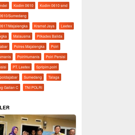
ndel
Kodim 0610
Kodim 0610 smd
 0610/Sumedang
0617/Majalengka
Kramat Jaya
Leetex
ngka
Malausma
Pilkades Balida
Jabar
Polres Majalengka
Polri
Humanis
PolriHumanis
Polri Persisi
esisi
PT. Leetex
Spripim.polri
mpoldajabar
Sumedang
Talaga
g Galian C
TNI POLRI
LER