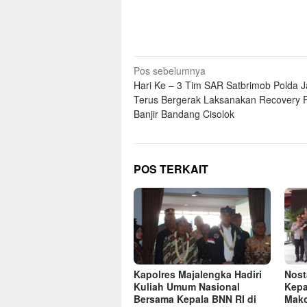
Navigasi
Pos sebelumnya
Hari Ke – 3 Tim SAR Satbrimob Polda J
pos
Terus Bergerak Laksanakan Recovery 
Banjir Bandang Cisolok
POS TERKAIT
Kapolres Majalengka Hadiri
Nost
Kuliah Umum Nasional
Kepa
Bersama Kepala BNN RI di
Mako