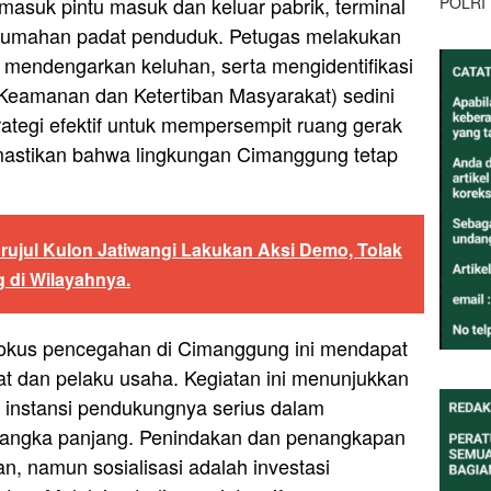
POLRI
rmasuk pintu masuk dan keluar pabrik, terminal
erumahan padat penduduk. Petugas melakukan
 mendengarkan keluhan, serta mengidentifikasi
Keamanan dan Ketertiban Masyarakat) sedini
rategi efektif untuk mempersempit ruang gerak
mastikan bahwa lingkungan Cimanggung tetap
ujul Kulon Jatiwangi Lakukan Aksi Demo, Tolak
 di Wilayahnya.
fokus pencegahan di Cimanggung ini mendapat
at dan pelaku usaha. Kegiatan ini menunjukkan
 instansi pendukungnya serius dalam
jangka panjang. Penindakan dan penangkapan
an, namun sosialisasi adalah investasi