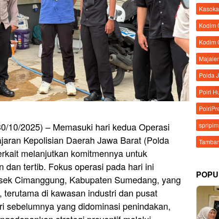
Kasoka
Kodim
Kodim 
Majale
Polda 
Polri 
PolriPr
0/10/2025) – Memasuki hari kedua Operasi
spripi
aran Kepolisian Daerah Jawa Barat (Polda
Tamban
terkait melanjutkan komitmennya untuk
dan tertib. Fokus operasi pada hari ini
POPU
olsek Cimanggung, Kabupaten Sumedang, yang
i, terutama di kawasan industri dan pusat
ri sebelumnya yang didominasi penindakan,