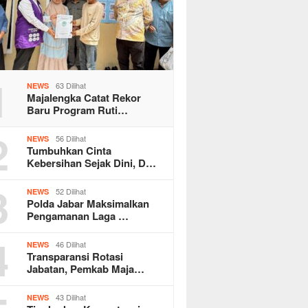
1
63 Dilihat
NEWS
Majalengka Catat Rekor
Baru Program Ruti…
2
56 Dilihat
NEWS
Tumbuhkan Cinta
Kebersihan Sejak Dini, D…
3
52 Dilihat
NEWS
Polda Jabar Maksimalkan
Pengamanan Laga …
4
46 Dilihat
NEWS
Transparansi Rotasi
Jabatan, Pemkab Maja…
43 Dilihat
NEWS