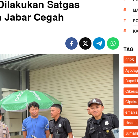
 Dilakukan Satgas
M
 Jabar Cegah
P
K
TAG
2025
AyoJag
Bupati
Cikeus
Cipaku
eman 
Headli
Jurnali