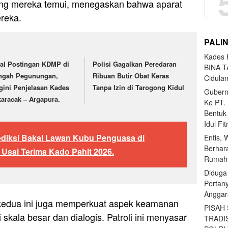
ng mereka temui, menegaskan bahwa aparat
reka.
PALI
Kades H
ral Postingan KDMP di
Polisi Gagalkan Peredaran
BINA T
ngah Pegunungan,
Ribuan Butir Obat Keras
Cidula
gini Penjelasan Kades
Tanpa Izin di Tarogong Kidul
Gubern
karacak – Argapura.
Ke PT.
Bentuk
Idul Fi
rediksi Bakal Lawan Kubu Penguasa di
Entis, 
Berhar
 Usai Terima Kado Pahit 2026.
Rumahn
Diduga
Pertan
Anggar
ri kedua ini juga memperkuat aspek keamanan
PISAH
i skala besar dan dialogis. Patroli ini menyasar
TRADI