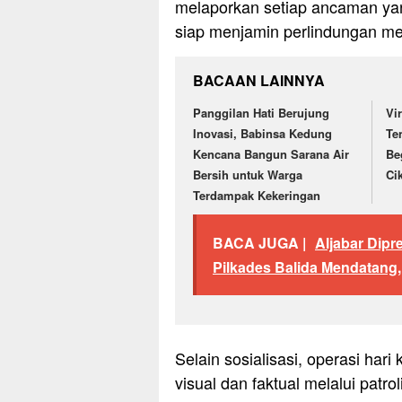
melaporkan setiap ancaman ya
siap menjamin perlindungan me
BACAAN LAINNYA
Panggilan Hati Berujung
Vi
Inovasi, Babinsa Kedung
Te
Kencana Bangun Sarana Air
Be
Bersih untuk Warga
Ci
Terdampak Kekeringan
BACA JUGA |
Aljabar Dip
Pilkades Balida Mendatang,
Selain sosialisasi, operasi ha
visual dan faktual melalui patrol