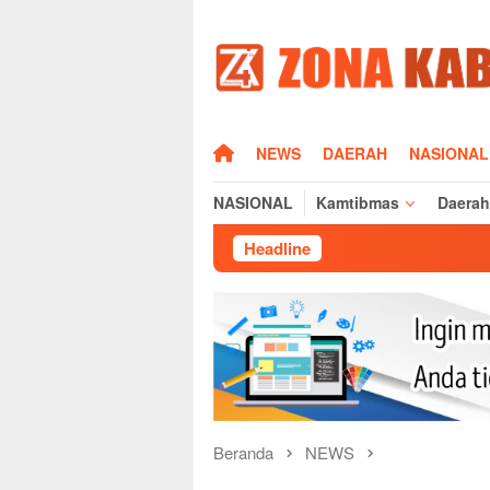
Loncat
ke
konten
HOME
NEWS
DAERAH
NASIONAL
NASIONAL
Kamtibmas
Daerah
Headline
Kapolres Majalen
Beranda
NEWS