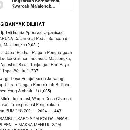
5
Tingkarkan Kompetensi,
Kwarcab Majalengk…
NG BANYAK DILIHAT
j. Teti kurnia Apresiasi Organisasi
ARUNA Dalam Giat Peduli Sampah di
ng Majalengka
(2,051)
ur Jabar Berikan Piagam Penghargaan
 Leetex Garmen Indonesia Majalengka,
 Apresiasi Bayar Tunjangan Hari Raya
tri Tepat Waktu
(1,737)
Warga Desa Burujul Kulon Jatiwangi
ap Uluran Tangan Pemerintah Rutilahu
ya Yang Ambruk !!!
(1,665)
 Minim Informasi, Warga Desa Cikeusal
yakan Transparansi Pengelolaan
an BUMDES 2021 – 2024.
(1,443)
 SAMBUT KARO SDM POLDA JABAR:
SI PENUH MAKNA MENUJU SDM