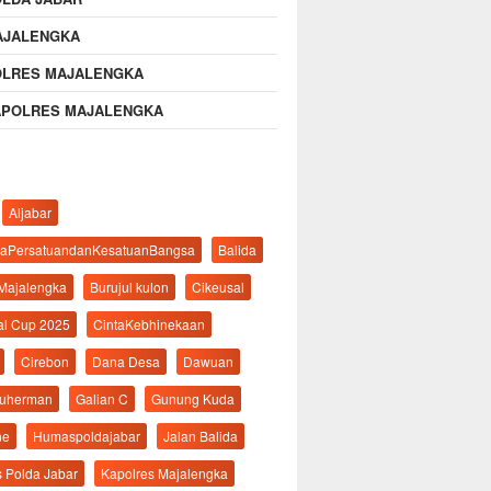
AJALENGKA
OLRES MAJALENGKA
APOLRES MAJALENGKA
Aljabar
aPersatuandanKesatuanBangsa
Balida
 Majalengka
Burujul kulon
Cikeusal
al Cup 2025
CintaKebhinekaan
Cirebon
Dana Desa
Dawuan
suherman
Galian C
Gunung Kuda
ne
Humaspoldajabar
Jalan Balida
s Polda Jabar
Kapolres Majalengka