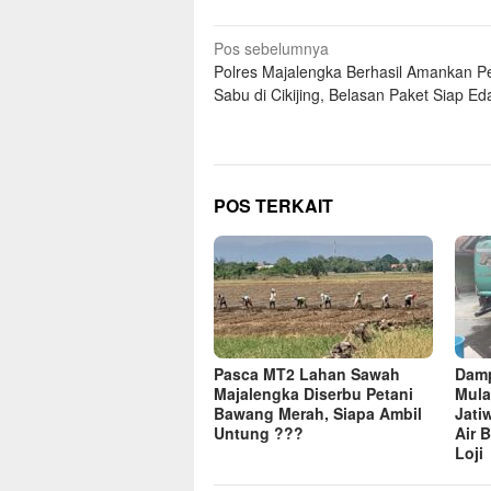
Navigasi
Pos sebelumnya
Polres Majalengka Berhasil Amankan P
pos
Sabu di Cikijing, Belasan Paket Siap Eda
POS TERKAIT
Pasca MT2 Lahan Sawah
Dam
Majalengka Diserbu Petani
Mula
Bawang Merah, Siapa Ambil
Jati
Untung ???
Air 
Loji