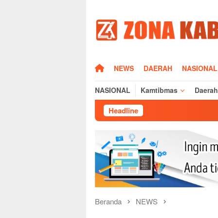
Loncat
ke
konten
HOME
NEWS
DAERAH
NASIONAL
NASIONAL
Kamtibmas
Daerah
Headline
Pasc
Beranda
NEWS