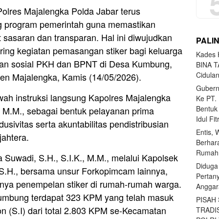
Polres Majalengka Polda Jabar terus
 program pemerintah guna memastikan
t sasaran dan transparan. Hal ini diwujudkan
PALI
ring kegiatan pemasangan stiker bagi keluarga
Kades H
an sosial PKH dan BPNT di Desa Kumbung,
BINA T
Cidula
en Majalengka, Kamis (14/05/2026).
Gubern
awah instruksi langsung Kapolres Majalengka
Ke PT.
Bentuk
, M.M., sebagai bentuk pelayanan prima
Idul Fi
sivitas serta akuntabilitas pendistribusian
Entis, 
ahtera.
Berhar
Rumahn
Suwadi, S.H., S.I.K., M.M., melalui Kapolsek
Diduga
 S.H., bersama unsur Forkopimcam lainnya,
Pertan
nya penempelan stiker di rumah-rumah warga.
Anggar
Kumbung terdapat 323 KPM yang telah masuk
PISAH
on (S.I) dari total 2.803 KPM se-Kecamatan
TRADI