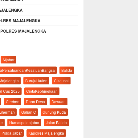
AJALENGKA
OLRES MAJALENGKA
APOLRES MAJALENGKA
Aljabar
aPersatuandanKesatuanBangsa
Balida
 Majalengka
Burujul kulon
Cikeusal
al Cup 2025
CintaKebhinekaan
Cirebon
Dana Desa
Dawuan
suherman
Galian C
Gunung Kuda
ne
Humaspoldajabar
Jalan Balida
s Polda Jabar
Kapolres Majalengka