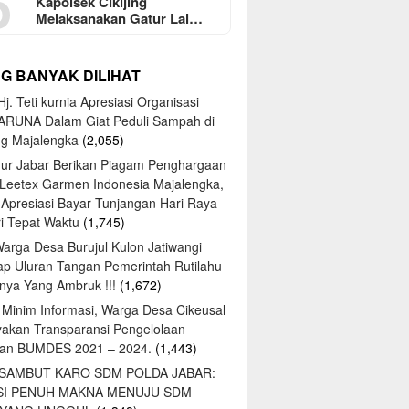
5
Kapolsek Cikijing
Melaksanakan Gatur Lal…
NG BANYAK DILIHAT
j. Teti kurnia Apresiasi Organisasi
ARUNA Dalam Giat Peduli Sampah di
ng Majalengka
(2,055)
ur Jabar Berikan Piagam Penghargaan
 Leetex Garmen Indonesia Majalengka,
 Apresiasi Bayar Tunjangan Hari Raya
tri Tepat Waktu
(1,745)
Warga Desa Burujul Kulon Jatiwangi
ap Uluran Tangan Pemerintah Rutilahu
ya Yang Ambruk !!!
(1,672)
 Minim Informasi, Warga Desa Cikeusal
yakan Transparansi Pengelolaan
an BUMDES 2021 – 2024.
(1,443)
 SAMBUT KARO SDM POLDA JABAR:
SI PENUH MAKNA MENUJU SDM