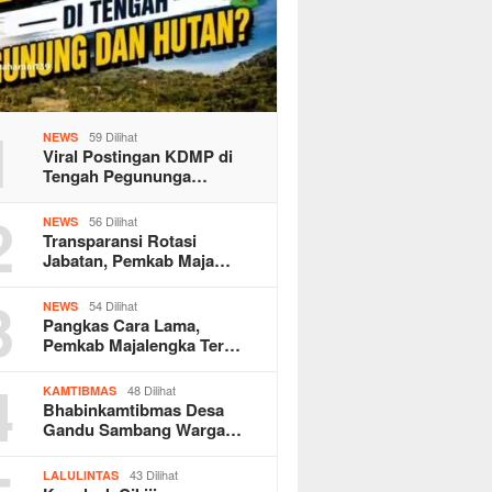
1
59 Dilihat
NEWS
Viral Postingan KDMP di
Tengah Pegununga…
2
56 Dilihat
NEWS
Transparansi Rotasi
Jabatan, Pemkab Maja…
3
54 Dilihat
NEWS
Pangkas Cara Lama,
Pemkab Majalengka Ter…
4
48 Dilihat
KAMTIBMAS
Bhabinkamtibmas Desa
Gandu Sambang Warga…
43 Dilihat
LALULINTAS