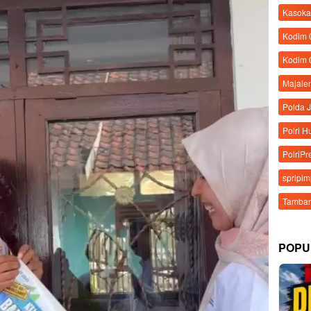
Kasoka
Kodim
Kodim 
Majale
Polda 
Polri 
PolriPr
spripi
Tamban
POPU