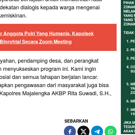
dekatan dialogis kepada warga mengenai
kemiskinan.
r Anggota Polri Yang Humanis, Kapolsek
i Binrohtal Secara Zoom Meeting
layahan, pendamping desa, dan perangkat
m menyukseskan program ini. Kami ingin
osial dan semua tahapan berjalan lancar.
rapkan pengawasan dari masyarakat juga bisa
 Kapolres Majalengka AKBP Rita Suwadi, S.H.,
SEBARKAN