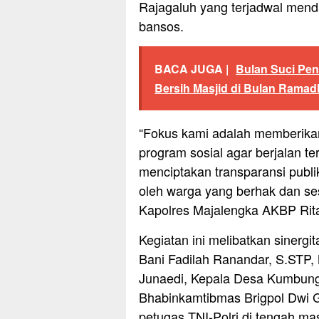
Rajagaluh yang terjadwal mend
bansos.
BACA JUGA |
Bulan Suci Pen
Bersih Masjid di Bulan Rama
“Fokus kami adalah memberika
program sosial agar berjalan te
menciptakan transparansi publi
oleh warga yang berhak dan ses
Kapolres Majalengka AKBP Rita 
Kegiatan ini melibatkan sinergit
Bani Fadilah Ranandar, S.STP, 
Junaedi, Kepala Desa Kumbung 
Bhabinkamtibmas Brigpol Dwi G
petugas TNI-Polri di tengah m