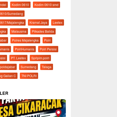
ndel
Kodim 0610
Kodim 0610 smd
 0610/Sumedang
0617/Majalengka
Kramat Jaya
Leetex
ngka
Malausma
Pilkades Balida
Jabar
Polres Majalengka
Polri
Humanis
PolriHumanis
Polri Persisi
esisi
PT. Leetex
Spripim.polri
mpoldajabar
Sumedang
Talaga
g Galian C
TNI POLRI
LER