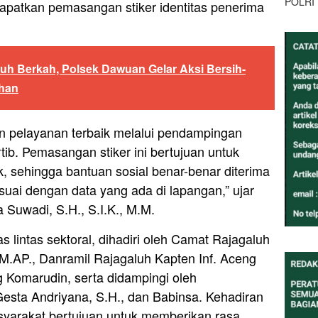
POLRI
apatkan pemasangan stiker identitas penerima
uh Berkah, Polsek Dawuan Gelar Aksi Bersih-
dhan
n pelayanan terbaik melalui pendampingan
rtib. Pemasangan stiker ini bertujuan untuk
k, sehingga bantuan sosial benar-benar diterima
uai dengan data yang ada di lapangan,” ujar
Suwadi, S.H., S.I.K., M.M.
as lintas sektoral, dihadiri oleh Camat Rajagaluh
M.AP., Danramil Rajagaluh Kapten Inf. Aceng
Komarudin, serta didampingi oleh
esta Andriyana, S.H., dan Babinsa. Kehadiran
asyarakat bertujuan untuk memberikan rasa