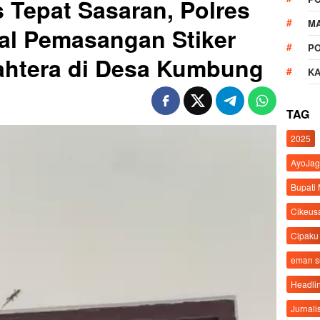
 Tepat Sasaran, Polres
M
al Pemasangan Stiker
P
ahtera di Desa Kumbung
K
TAG
2025
AyoJag
Bupati
Cikeus
Cipaku
eman 
Headli
Jurnali