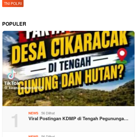
TNI POLRI
POPULER
1
56 Dilihat
NEWS
Viral Postingan KDMP di Tengah Pegununga…
56 Dilihat
NEWS