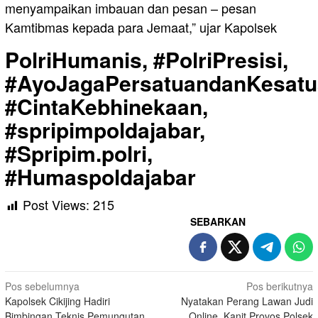
menyampaikan imbauan dan pesan – pesan
Kamtibmas kepada para Jemaat,” ujar Kapolsek
PolriHumanis, #PolriPresisi,
#AyoJagaPersatuandanKesatu
#CintaKebhinekaan,
#spripimpoldajabar,
#Spripim.polri,
#Humaspoldajabar
Post Views:
215
SEBARKAN
Navigasi
Pos sebelumnya
Pos berikutnya
Kapolsek Cikijing Hadiri
Nyatakan Perang Lawan Judi
pos
Bimbingan Teknis Pemungutan,
Online, Kanit Provos Polsek