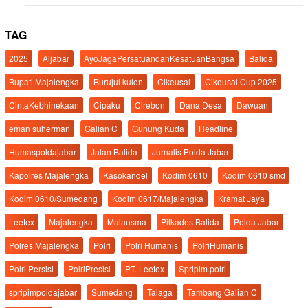
TAG
2025
Aljabar
AyoJagaPersatuandanKesatuanBangsa
Balida
Bupati Majalengka
Burujul kulon
Cikeusal
Cikeusal Cup 2025
CintaKebhinekaan
Cipaku
Cirebon
Dana Desa
Dawuan
eman suherman
Galian C
Gunung Kuda
Headline
Humaspoldajabar
Jalan Balida
Jurnalis Polda Jabar
Kapolres Majalengka
Kasokandel
Kodim 0610
Kodim 0610 smd
Kodim 0610/Sumedang
Kodim 0617/Majalengka
Kramat Jaya
Leetex
Majalengka
Malausma
Pilkades Balida
Polda Jabar
Polres Majalengka
Polri
Polri Humanis
PolriHumanis
Polri Persisi
PolriPresisi
PT. Leetex
Spripim.polri
spripimpoldajabar
Sumedang
Talaga
Tambang Galian C