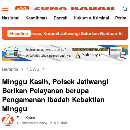
Loncat
Menu
ke
Mobile
konten
Nasional
Kamtibmas
Daerah
Hukum & Kriminal
Peristi
sa, Koramil Jatiwangi Salurkan Bantuan Air Bersih untuk Warg
Headline
Beranda
NEWS
Minggu Kasih, Polsek Jatiwangi
Berikan Pelayanan berupa
Pengamanan Ibadah Kebaktian
Minggu
Zona Kabar
18 November 2024
215 Dilihat