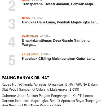
2
Transparansi Rotasi Jabatan, Pemkab Maja…
3
54 Dilihat
NEWS
Pangkas Cara Lama, Pemkab Majalengka Ter…
4
48 Dilihat
KAMTIBMAS
Bhabinkamtibmas Desa Gandu Sambang
Warga…
5
43 Dilihat
LALULINTAS
Kapolsek Cikijing Melaksanakan Gatur Lal…
PALING BANYAK DILIHAT
Kades Hj. Teti kurnia Apresiasi Organisasi BINA TARUNA Dalam
Giat Peduli Sampah di Cidulang Majalengka
(2,055)
Gubernur Jabar Berikan Piagam Penghargaan Ke PT. Leetex
Garmen Indonesia Majalengka, Bentuk Apresiasi Bayar Tunjangan
Hari Raya Idul Fitri Tepat Waktu
(1,745)