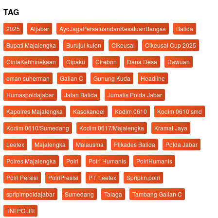
TAG
2025
Aljabar
AyoJagaPersatuandanKesatuanBangsa
Balida
Bupati Majalengka
Burujul kulon
Cikeusal
Cikeusal Cup 2025
CintaKebhinekaan
Cipaku
Cirebon
Dana Desa
Dawuan
eman suherman
Galian C
Gunung Kuda
Headline
Humaspoldajabar
Jalan Balida
Jurnalis Polda Jabar
Kapolres Majalengka
Kasokandel
Kodim 0610
Kodim 0610 smd
Kodim 0610/Sumedang
Kodim 0617/Majalengka
Kramat Jaya
Leetex
Majalengka
Malausma
Pilkades Balida
Polda Jabar
Polres Majalengka
Polri
Polri Humanis
PolriHumanis
Polri Persisi
PolriPresisi
PT. Leetex
Spripim.polri
spripimpoldajabar
Sumedang
Talaga
Tambang Galian C
TNI POLRI