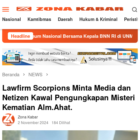
Loncat
Menu
ke
Mobile
konten
Nasional
Kamtibmas
Daerah
Hukum & Kriminal
Peristi
Umum Nasional Bersama Kepala BNN RI di UNMA
Headline
Nostalg
Beranda
NEWS
Lawfirm Scorpions Minta Media dan
Netizen Kawal Pengungkapan Misteri
Kematian Alm.Ahat.
Zona Kabar
2 November 2024
184 Dilihat