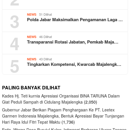
3
51 Dilihat
NEWS
Polda Jabar Maksimalkan Pengamanan Laga …
4
46 Dilihat
NEWS
Transparansi Rotasi Jabatan, Pemkab Maja…
5
43 Dilihat
NEWS
Tingkarkan Kompetensi, Kwarcab Majalengk…
PALING BANYAK DILIHAT
Kades Hj. Teti kurnia Apresiasi Organisasi BINA TARUNA Dalam
Giat Peduli Sampah di Cidulang Majalengka
(2,050)
Gubernur Jabar Berikan Piagam Penghargaan Ke PT. Leetex
Garmen Indonesia Majalengka, Bentuk Apresiasi Bayar Tunjangan
Hari Raya Idul Fitri Tepat Waktu
(1,736)
Entis, Warga Desa Burujul Kulon Jatiwangi Berharap Uluran Tangan