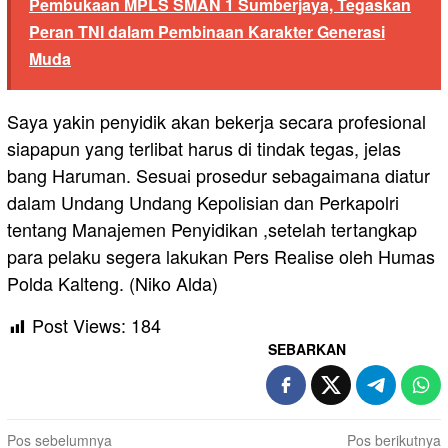
Pembukaan MPLS SMAN 1 Sumberjaya, Tegaskan
Peran TNI dalam Pembinaan Karakter Generasi
Muda
Saya yakin penyidik akan bekerja secara profesional
siapapun yang terlibat harus di tindak tegas, jelas
bang Haruman. Sesuai prosedur sebagaimana diatur
dalam Undang Undang Kepolisian dan Perkapolri
tentang Manajemen Penyidikan ,setelah tertangkap
para pelaku segera lakukan Pers Realise oleh Humas
Polda Kalteng. (Niko Alda)
Post Views:
184
SEBARKAN
Navigasi
Pos sebelumnya
Pos berikutnya