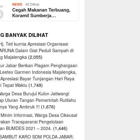
5
45 Dilihat
NEWS
Cegah Makanan Terbuang,
Koramil Sumberja…
NG BANYAK DILIHAT
j. Teti kurnia Apresiasi Organisasi
ARUNA Dalam Giat Peduli Sampah di
ng Majalengka
(2,055)
ur Jabar Berikan Piagam Penghargaan
 Leetex Garmen Indonesia Majalengka,
 Apresiasi Bayar Tunjangan Hari Raya
tri Tepat Waktu
(1,749)
Warga Desa Burujul Kulon Jatiwangi
ap Uluran Tangan Pemerintah Rutilahu
ya Yang Ambruk !!!
(1,676)
 Minim Informasi, Warga Desa Cikeusal
yakan Transparansi Pengelolaan
an BUMDES 2021 – 2024.
(1,446)
 SAMBUT KARO SDM POLDA JABAR: