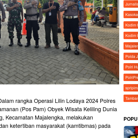
Jurnali
Kasoka
Kodim
Kodim 
Majale
Polda 
Polri 
PolriPr
spripi
Tamban
alam rangka Operasi Lilin Lodaya 2024 Polres
amanan (Pos Pam) Obyek Wisata Keliling Dunia
ng, Kecamatan Majalengka, melakukan
POPU
dan ketertiban masyarakat (kamtibmas) pada