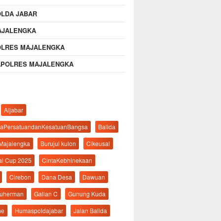
OLDA JABAR
AJALENGKA
OLRES MAJALENGKA
APOLRES MAJALENGKA
Aljabar
aPersatuandanKesatuanBangsa
Balida
 Majalengka
Burujul kulon
Cikeusal
al Cup 2025
CintaKebhinekaan
Cirebon
Dana Desa
Dawuan
suherman
Galian C
Gunung Kuda
ne
Humaspoldajabar
Jalan Balida