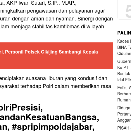
, AKP Iwan Sutari, S.IP., M.AP.,
ningkatkan pengawasan dan pelayanan agar
iburan dengan aman dan nyaman. Sinergi dengan
dalam menjaga stabilitas kamtibmas di wilayah
PALI
Kades H
BINA T
mi, Personil Polsek Cikijing Sambangi Kepala
Cidula
Gubern
Ke PT.
Bentuk
enciptakan suasana liburan yang kondusif dan
Idul Fi
yarakat terhadap Polri dalam memberikan rasa
Entis, 
Berhar
Rumahn
lriPresisi,
Diduga
uandanKesatuanBangsa,
Pertan
Anggar
n, #spripimpoldajabar,
PISAH