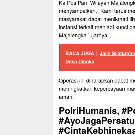
Ka Pos Pam Wilayah Majalengka
menyampaikan, “Kami terus me
masyarakat dapat menikmati l
instansi terkait menjadi kunci 
Majalengka.”ujarnya.
BACA JUGA |
Jalin Silaturah
Desa Cisoka
Operasi ini diharapkan dapat m
meningkatkan kepercayaan mas
aman.
PolriHumanis, #Po
#AyoJagaPersat
#CintaKebhinekaa