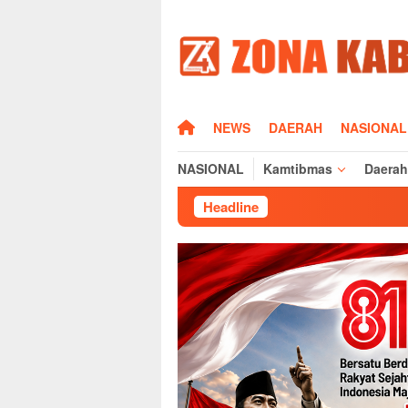
Loncat
ke
konten
HOME
NEWS
DAERAH
NASIONAL
NASIONAL
Kamtibmas
Daerah
Headline
Jaga Keamanan 