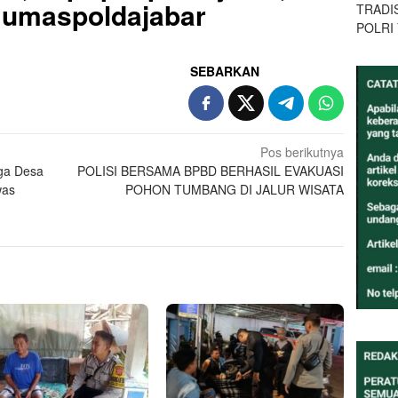
#Humaspoldajabar
TRADI
POLRI
SEBARKAN
Pos berikutnya
rga Desa
POLISI BERSAMA BPBD BERHASIL EVAKUASI
was
POHON TUMBANG DI JALUR WISATA