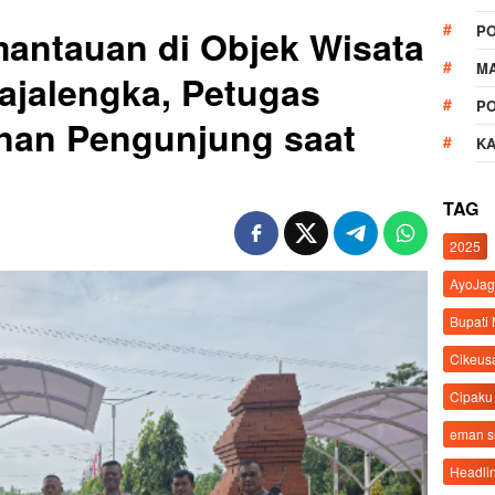
P
antauan di Objek Wisata
M
Majalengka, Petugas
P
nan Pengunjung saat
K
TAG
2025
AyoJag
Bupati
Cikeus
Cipaku
eman 
Headli