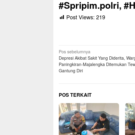
#Spripim.polri, 
Post Views:
219
Navigasi
Pos sebelumnya
Depresi Akibat Sakit Yang Diderita, Wa
pos
Paningkiran-Majalengka Ditemukan Te
Gantung Diri
POS TERKAIT