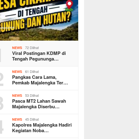
1
72 Dilihat
NEWS
Viral Postingan KDMP di
Tengah Pegununga…
2
61 Dilihat
NEWS
Pangkas Cara Lama,
Pemkab Majalengka Ter…
3
53 Dilihat
NEWS
Pasca MT2 Lahan Sawah
Majalengka Diserbu…
4
45 Dilihat
NEWS
Kapolres Majalengka Hadiri
Kegiatan Noba…