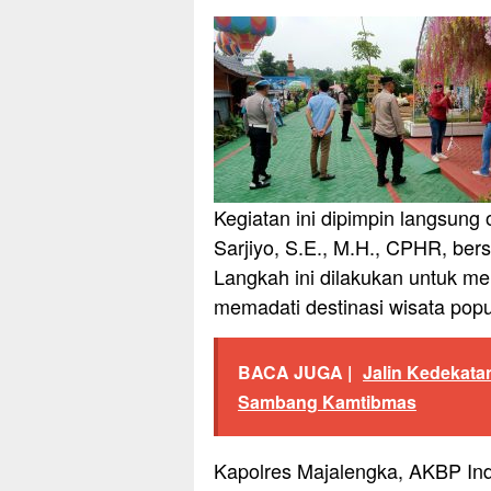
Kegiatan ini dipimpin langsung
Sarjiyo, S.E., M.H., CPHR, bers
Langkah ini dilakukan untuk 
memadati destinasi wisata popu
BACA JUGA |
Jalin Kedekata
Sambang Kamtibmas
Kapolres Majalengka, AKBP Indr