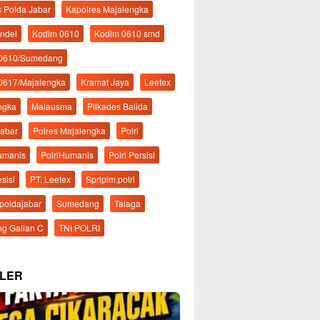
s Polda Jabar
Kapolres Majalengka
ndel
Kodim 0610
Kodim 0610 smd
 0610/Sumedang
0617/Majalengka
Kramat Jaya
Leetex
ngka
Malausma
Pilkades Balida
Jabar
Polres Majalengka
Polri
Humanis
PolriHumanis
Polri Persisi
esisi
PT. Leetex
Spripim.polri
mpoldajabar
Sumedang
Talaga
g Galian C
TNI POLRI
LER