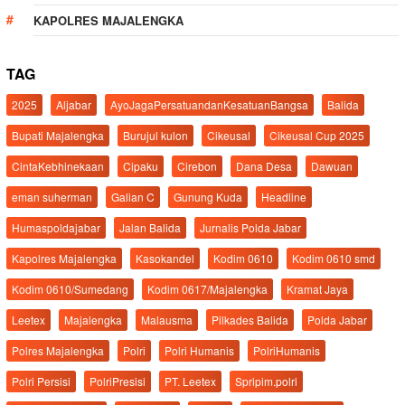
KAPOLRES MAJALENGKA
TAG
2025
Aljabar
AyoJagaPersatuandanKesatuanBangsa
Balida
Bupati Majalengka
Burujul kulon
Cikeusal
Cikeusal Cup 2025
CintaKebhinekaan
Cipaku
Cirebon
Dana Desa
Dawuan
eman suherman
Galian C
Gunung Kuda
Headline
Humaspoldajabar
Jalan Balida
Jurnalis Polda Jabar
Kapolres Majalengka
Kasokandel
Kodim 0610
Kodim 0610 smd
Kodim 0610/Sumedang
Kodim 0617/Majalengka
Kramat Jaya
Leetex
Majalengka
Malausma
Pilkades Balida
Polda Jabar
Polres Majalengka
Polri
Polri Humanis
PolriHumanis
Polri Persisi
PolriPresisi
PT. Leetex
Spripim.polri