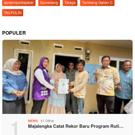
spripimpoldajabar
Sumedang
Talaga
Tambang Galian C
TNI POLRI
POPULER
1
61 Dilihat
NEWS
Majalengka Catat Rekor Baru Program Ruti…