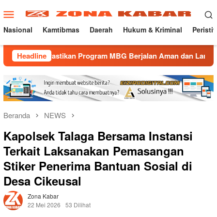
Loncat
Menu
ke
Mobile
konten
Nasional
Kamtibmas
Daerah
Hukum & Kriminal
Peristi
Pastikan Program MBG Berjalan Aman dan Lancar
Headline
Gatur 
Beranda
NEWS
Kapolsek Talaga Bersama Instansi
Terkait Laksanakan Pemasangan
Stiker Penerima Bantuan Sosial di
Desa Cikeusal
Zona Kabar
22 Mei 2026
53 Dilihat