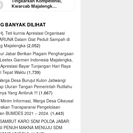
5
Tingkarkan Kompetensi,
Kwarcab Majalengk…
NG BANYAK DILIHAT
j. Teti kurnia Apresiasi Organisasi
ARUNA Dalam Giat Peduli Sampah di
ng Majalengka
(2,052)
ur Jabar Berikan Piagam Penghargaan
 Leetex Garmen Indonesia Majalengka,
 Apresiasi Bayar Tunjangan Hari Raya
tri Tepat Waktu
(1,739)
Warga Desa Burujul Kulon Jatiwangi
ap Uluran Tangan Pemerintah Rutilahu
ya Yang Ambruk !!!
(1,667)
 Minim Informasi, Warga Desa Cikeusal
yakan Transparansi Pengelolaan
an BUMDES 2021 – 2024.
(1,443)
 SAMBUT KARO SDM POLDA JABAR:
SI PENUH MAKNA MENUJU SDM