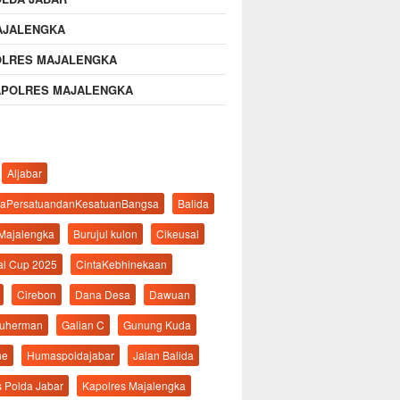
AJALENGKA
OLRES MAJALENGKA
APOLRES MAJALENGKA
Aljabar
aPersatuandanKesatuanBangsa
Balida
 Majalengka
Burujul kulon
Cikeusal
al Cup 2025
CintaKebhinekaan
Cirebon
Dana Desa
Dawuan
suherman
Galian C
Gunung Kuda
ne
Humaspoldajabar
Jalan Balida
s Polda Jabar
Kapolres Majalengka