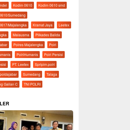
ndel
Kodim 0610
Kodim 0610 smd
 0610/Sumedang
0617/Majalengka
Kramat Jaya
Leetex
ngka
Malausma
Pilkades Balida
Jabar
Polres Majalengka
Polri
Humanis
PolriHumanis
Polri Persisi
esisi
PT. Leetex
Spripim.polri
mpoldajabar
Sumedang
Talaga
g Galian C
TNI POLRI
LER