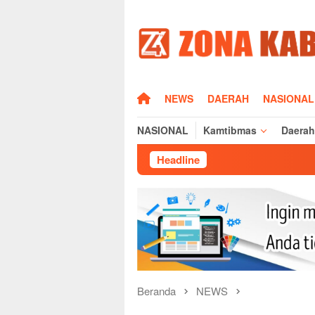
Loncat
ke
konten
HOME
NEWS
DAERAH
NASIONAL
NASIONAL
Kamtibmas
Daerah
Headline
Silatur
Beranda
NEWS