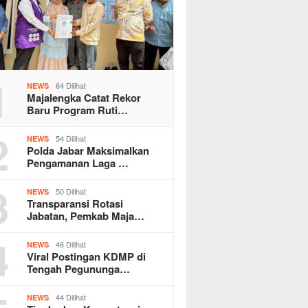
1
64 Dilihat
NEWS
Majalengka Catat Rekor
Baru Program Ruti…
2
54 Dilihat
NEWS
Polda Jabar Maksimalkan
Pengamanan Laga …
3
50 Dilihat
NEWS
Transparansi Rotasi
Jabatan, Pemkab Maja…
4
46 Dilihat
NEWS
Viral Postingan KDMP di
Tengah Pegununga…
44 Dilihat
NEWS