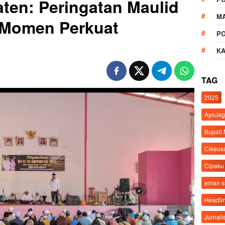
ten: Peringatan Maulid
M
 Momen Perkuat
P
K
TAG
2025
AyoJag
Bupati
Cikeus
Cipaku
eman 
Headli
Jurnali