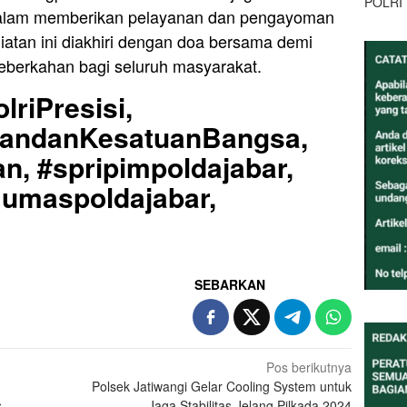
POLRI
dalam memberikan pelayanan dan pengayoman
atan ini diakhiri dengan doa bersama demi
eberkahan bagi seluruh masyarakat.
lriPresisi,
uandanKesatuanBangsa,
n, #spripimpoldajabar,
Humaspoldajabar,
SEBARKAN
Pos berikutnya
Polsek Jatiwangi Gelar Cooling System untuk
s
Jaga Stabilitas Jelang Pilkada 2024