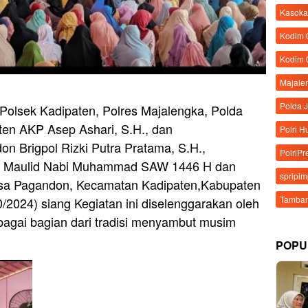
Kasoka
Kodim
Kodim 
Majale
Polda 
Polsek Kadipaten, Polres Majalengka, Polda
ten AKP Asep Ashari, S.H., dan
Polri 
 Brigpol Rizki Putra Pratama, S.H.,
PolriPr
an Maulid Nabi Muhammad SAW 1446 H dan
spripi
sa Pagandon, Kecamatan Kadipaten,Kabupaten
Tamban
2024) siang Kegiatan ini diselenggarakan oleh
agai bagian dari tradisi menyambut musim
POPU