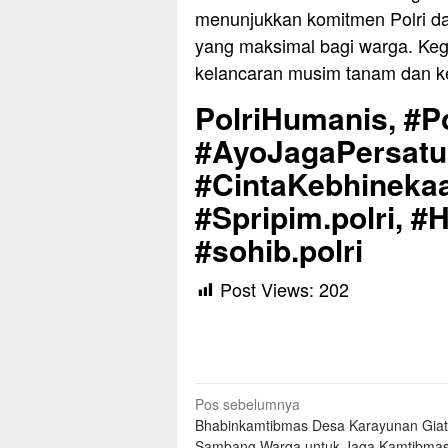
menunjukkan komitmen Polri 
yang maksimal bagi warga. Kegi
kelancaran musim tanam dan k
PolriHumanis, #Po
#AyoJagaPersat
#CintaKebhinekaa
#Spripim.polri, #
#sohib.polri
Post Views:
202
Navigasi
Pos sebelumnya
Bhabinkamtibmas Desa Karayunan Giat
pos
Sambang Warga untuk Jaga Kamtibma