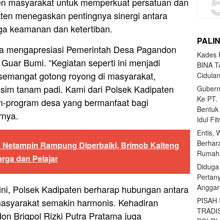
en masyarakat untuk memperkuat persatuan dan
ten menegaskan pentingnya sinergi antara
ga keamanan dan ketertiban.
PALI
uga mengapresiasi Pemerintah Desa Pagandon
Kades H
Guar Bumi. “Kegiatan seperti ini menjadi
BINA T
mangat gotong royong di masyarakat,
Cidula
im tanam padi. Kami dari Polsek Kadipaten
Gubern
Ke PT.
-program desa yang bermanfaat bagi
Bentuk
rnya.
Idul Fi
Entis, 
Berhar
 Netampin Rampung Diperbaiki, Brimob Kalteng
Rumahn
rga dan Pelajar
Diduga
Pertan
Anggar
ni, Polsek Kadipaten berharap hubungan antara
PISAH
 masyarakat semakin harmonis. Kehadiran
TRADI
n Brigpol Rizki Putra Pratama juga