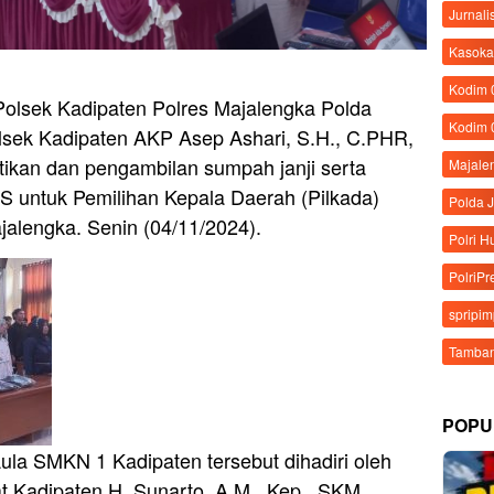
Jurnali
Kasoka
Kodim
olsek Kadipaten Polres Majalengka Polda
Kodim 
olsek Kadipaten AKP Asep Ashari, S.H., C.PHR,
ntikan dan pengambilan sumpah janji serta
Majale
 untuk Pemilihan Kepala Daerah (Pilkada)
Polda 
jalengka. Senin (04/11/2024).
Polri 
PolriPr
spripi
Tamban
POPU
ula SMKN 1 Kadipaten tersebut dihadiri oleh
 Kadipaten H. Sunarto, A.M., Kep., SKM.,