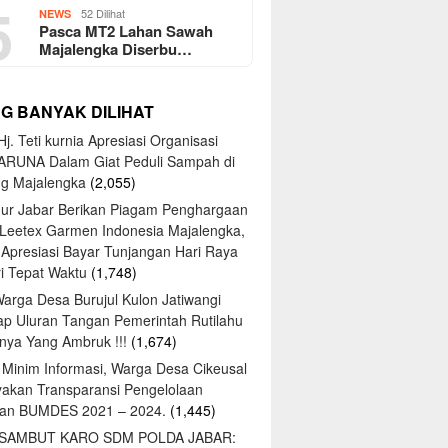
5
52 Dilihat
NEWS
Pasca MT2 Lahan Sawah
Majalengka Diserbu…
NG BANYAK DILIHAT
j. Teti kurnia Apresiasi Organisasi
ARUNA Dalam Giat Peduli Sampah di
ng Majalengka
(2,055)
ur Jabar Berikan Piagam Penghargaan
 Leetex Garmen Indonesia Majalengka,
 Apresiasi Bayar Tunjangan Hari Raya
tri Tepat Waktu
(1,748)
Warga Desa Burujul Kulon Jatiwangi
ap Uluran Tangan Pemerintah Rutilahu
ya Yang Ambruk !!!
(1,674)
 Minim Informasi, Warga Desa Cikeusal
yakan Transparansi Pengelolaan
an BUMDES 2021 – 2024.
(1,445)
 SAMBUT KARO SDM POLDA JABAR: