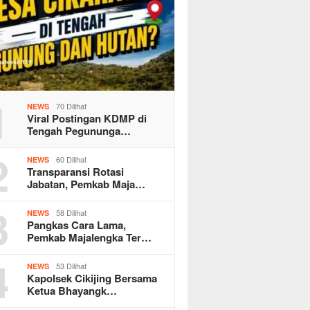
1
70 Dilihat
NEWS
Viral Postingan KDMP di
Tengah Pegununga…
2
60 Dilihat
NEWS
Transparansi Rotasi
Jabatan, Pemkab Maja…
3
58 Dilihat
NEWS
Pangkas Cara Lama,
Pemkab Majalengka Ter…
4
53 Dilihat
NEWS
Kapolsek Cikijing Bersama
Ketua Bhayangk…