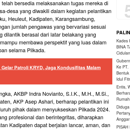
telah bersedia melaksanakan tugas mereka di
sa-desa yang diwakili dalam kegiatan pelantikan
aku, Heuleut, Kadipaten, Karangsambung,
ngan jumlah pengawas yang bervariasi sesuai
PALI
dilantik berasal dari latar belakang yang
Kades H
 mampu membawa perspektif yang luas dalam
BINA T
an selama Pilkada.
Cidula
Gubern
Ke PT.
Gelar Patroli KRYD, Jaga Kondusifitas Malam
Bentuk
Idul Fi
Entis, 
gka, AKBP Indra Novianto, S.I.K., M.H., M.Si.,
Berhar
Rumahn
ten, AKP Asep Ashari, berharap pelantikan ini
Diduga
luruh pihak dalam menyukseskan Pilkada 2024.
Pertan
 profesional dan berintegritas, diharapkan
Anggar
tan Kadipaten dapat berjalan lancar, aman, dan
PISAH