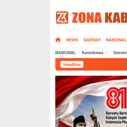
Loncat
ke
konten
HOME
NEWS
DAERAH
NASIONAL
NASIONAL
Kamtibmas
Daerah
Headline
Sambut 