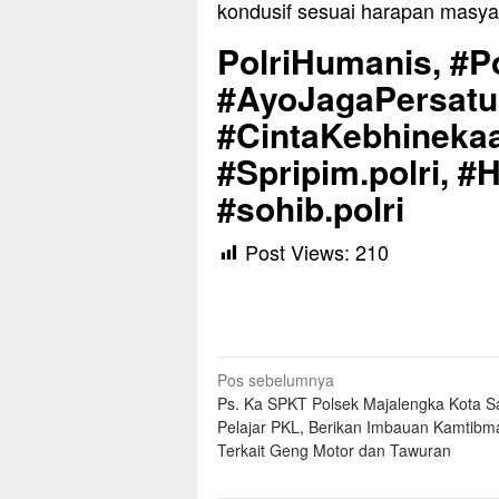
kondusif sesuai harapan masya
PolriHumanis, #Po
#AyoJagaPersat
#CintaKebhinekaa
#Spripim.polri, #
#sohib.polri
Post Views:
210
Navigasi
Pos sebelumnya
Ps. Ka SPKT Polsek Majalengka Kota 
pos
Pelajar PKL, Berikan Imbauan Kamtibm
Terkait Geng Motor dan Tawuran