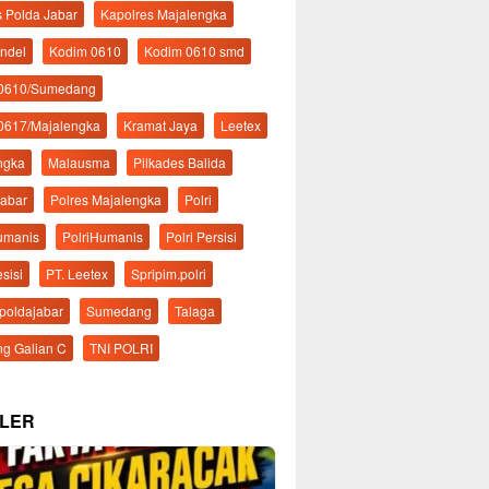
s Polda Jabar
Kapolres Majalengka
ndel
Kodim 0610
Kodim 0610 smd
 0610/Sumedang
0617/Majalengka
Kramat Jaya
Leetex
ngka
Malausma
Pilkades Balida
Jabar
Polres Majalengka
Polri
Humanis
PolriHumanis
Polri Persisi
esisi
PT. Leetex
Spripim.polri
mpoldajabar
Sumedang
Talaga
g Galian C
TNI POLRI
LER