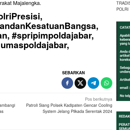
rakat Majalengka.
TRADI
POLRI
lriPresisi,
uandanKesatuanBangsa,
n, #spripimpoldajabar,
Humaspoldajabar,
SEBARKAN
Pos berikutnya
Sambangi
Patroli Siang Polsek Kadipaten Gencar Cooling
as
System Jelang Pilkada Serentak 2024