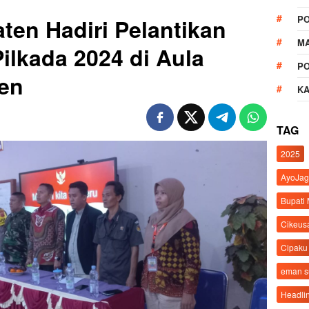
P
ten Hadiri Pelantikan
M
lkada 2024 di Aula
P
en
K
TAG
2025
AyoJag
Bupati
Cikeus
Cipaku
eman 
Headli