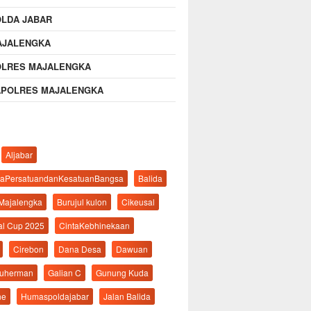
OLDA JABAR
AJALENGKA
OLRES MAJALENGKA
APOLRES MAJALENGKA
Aljabar
aPersatuandanKesatuanBangsa
Balida
 Majalengka
Burujul kulon
Cikeusal
al Cup 2025
CintaKebhinekaan
Cirebon
Dana Desa
Dawuan
suherman
Galian C
Gunung Kuda
ne
Humaspoldajabar
Jalan Balida