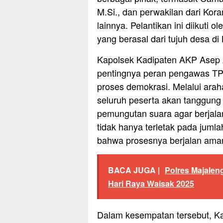
M.Si., dan perwakilan dari Kora
lainnya. Pelantikan ini diikuti
yang berasal dari tujuh desa d
Kapolsek Kadipaten AKP Asep 
pentingnya peran pengawas TPS
proses demokrasi. Melalui ara
seluruh peserta akan tanggun
pemungutan suara agar berjalan
tidak hanya terletak pada jumla
bahwa prosesnya berjalan aman 
BACA JUGA |
Polres Majale
Hari Raya Waisak 2025
Dalam kesempatan tersebut, K