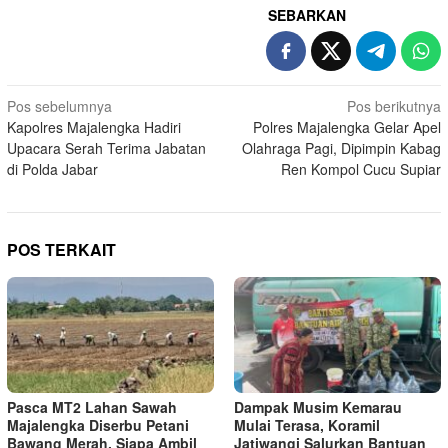
SEBARKAN
Navigasi
Pos sebelumnya
Pos berikutnya
Kapolres Majalengka Hadiri
Polres Majalengka Gelar Apel
pos
Upacara Serah Terima Jabatan
Olahraga Pagi, Dipimpin Kabag
di Polda Jabar
Ren Kompol Cucu Supiar
POS TERKAIT
Pasca MT2 Lahan Sawah
Dampak Musim Kemarau
Majalengka Diserbu Petani
Mulai Terasa, Koramil
Bawang Merah, Siapa Ambil
Jatiwangi Salurkan Bantuan