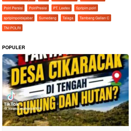
Polri Persisi
PolriPresisi
PT. Leetex
Spripim.polri
spripimpoldajabar
Sumedang
Talaga
Tambang Galian C
TNI POLRI
POPULER