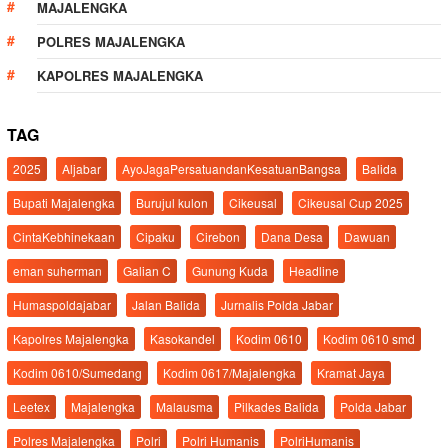
MAJALENGKA
POLRES MAJALENGKA
KAPOLRES MAJALENGKA
TAG
2025
Aljabar
AyoJagaPersatuandanKesatuanBangsa
Balida
Bupati Majalengka
Burujul kulon
Cikeusal
Cikeusal Cup 2025
CintaKebhinekaan
Cipaku
Cirebon
Dana Desa
Dawuan
eman suherman
Galian C
Gunung Kuda
Headline
Humaspoldajabar
Jalan Balida
Jurnalis Polda Jabar
Kapolres Majalengka
Kasokandel
Kodim 0610
Kodim 0610 smd
Kodim 0610/Sumedang
Kodim 0617/Majalengka
Kramat Jaya
Leetex
Majalengka
Malausma
Pilkades Balida
Polda Jabar
Polres Majalengka
Polri
Polri Humanis
PolriHumanis