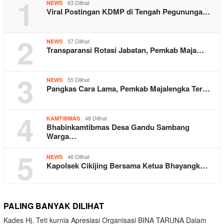
1
63 Dilihat
NEWS
Viral Postingan KDMP di Tengah Pegununga…
2
57 Dilihat
NEWS
Transparansi Rotasi Jabatan, Pemkab Maja…
3
55 Dilihat
NEWS
Pangkas Cara Lama, Pemkab Majalengka Ter…
4
48 Dilihat
KAMTIBMAS
Bhabinkamtibmas Desa Gandu Sambang
Warga…
5
46 Dilihat
NEWS
Kapolsek Cikijing Bersama Ketua Bhayangk…
PALING BANYAK DILIHAT
Kades Hj. Teti kurnia Apresiasi Organisasi BINA TARUNA Dalam